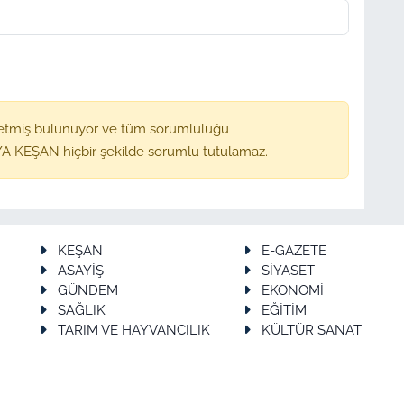
etmiş bulunuyor ve tüm sorumluluğu
A KEŞAN hiçbir şekilde sorumlu tutulamaz.
KEŞAN
E-GAZETE
ASAYİŞ
SİYASET
GÜNDEM
EKONOMİ
SAĞLIK
EĞİTİM
TARIM VE HAYVANCILIK
KÜLTÜR SANAT