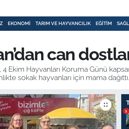
Z
EKONOMİ
TARIM VE HAYVANCILIK
EĞİTİM
SAĞL
an’dan can dostla
ğı, 4 Ekim Hayvanları Koruma Günü kaps
likte sokak hayvanları için mama dağıttı
1