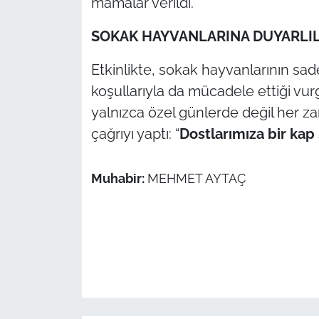
mamalar verildi.
İş Dünyası
SOKAK HAYVANLARINA DUYARLIL
Bilim Teknoloji
Etkinlikte, sokak hayvanlarının sade
English News
koşullarıyla da mücadele ettiği vurg
yalnızca özel günlerde değil her za
Canlı Maç
çağrıyı yaptı: “
Dostlarımıza bir kap
Finans
Muhabir:
MEHMET AYTAÇ
Genel-A
Gündem-Eğitim