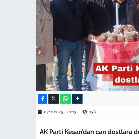
TARIM VE HAYVANCILIK
KÜLTÜR SANAT
RESMİ İLAN
SPOR
YAŞAM
EDİRNE
TEKİRDAĞ
07.10.2025 - 20:03
138
KIRKLARELİ
AK Parti Keşan’dan can dostlara d
ÇANAKKALE