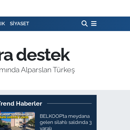
IK
SİYASET
ra destek
amında Alparslan Türkeş
.
Trend Haberler
BELKOOP’ta meydana
gelen silahlı saldırıda 3
yaralı