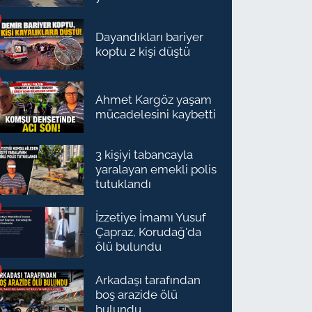
Dayandıkları bariyer
koptu 2 kişi düştü
Ahmet Kargöz yaşam
mücadelesini kaybetti
3 kişiyi tabancayla
yaralayan emekli polis
tutuklandı
İzzetiye İmamı Yusuf
Çapraz, Korudağ'da
ölü bulundu
Arkadaşı tarafından
boş arazide ölü
bulundu