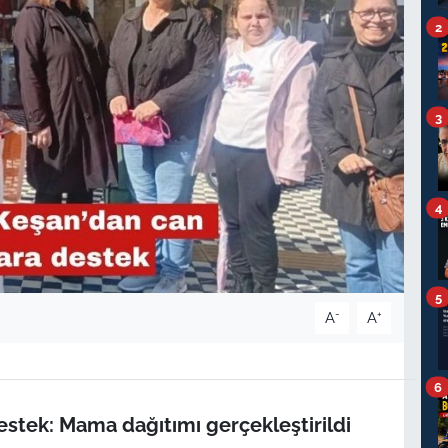
2
3
4
5
-
+
A
A
6
estek: Mama dağıtımı gerçekleştirildi