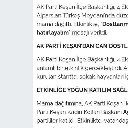
AK Parti Keşan İlçe Başkanlığı, 4
TÜRKİYE
Alparslan Türkeş Meydanı’nda düzen
mama dağıttı. Etkinlikte, “
Dostlarım
Bölge
hatırlayalım
” mesajı verildi.
Güvenlik
AK PARTİ KEŞAN’DAN CAN DOSTL
Genel
AK Parti Keşan İlçe Başkanlığı, 4 
anlamlı bir etkinlik gerçekleştirdi.
Politika
kurulan stantta, sokak hayvanları i
Flaş Haber
ETKİNLİĞE YOĞUN KATILIM SAĞL
Dış Haberler
Mama dağıtımına, AK Parti Keşan İl
Parti Keşan Kadın Kolları Başkanı
A
Magazin
partililer katıldı. Etkinlikte, vatand