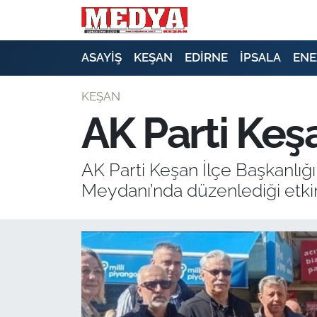
KEŞAN
ASAYİŞ
KEŞAN
EDİRNE
İPSALA
ENE
E-GAZETE
KEŞAN
AK Parti Keş
ASAYİŞ
SİYASET
AK Parti Keşan İlçe Başkanlı
Meydanı’nda düzenlediği etkin
GÜNDEM
EKONOMİ
SAĞLIK
EĞİTİM