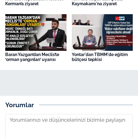
Kerman’a ziyaret
Kaymakamı'na ziyaret
Baran Yazgan’dan Meclis’te
Yontar'dan TBMM'de eğitim
‘orman yangınları’ uyarısı
bütçesi tepkisi
Yorumlar