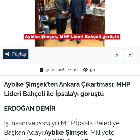
TARIM VE HAYVANCILIK
KÜLTÜR SANAT
RESMİ İLAN
Paylaş
-
+
A
A
SPOR
31.01.2026 - 11:01
90
YAŞAM
Aybike Şimşek’ten Ankara Çıkartması: MHP
EDİRNE
Lideri Bahçeli ile İpsala’yı görüştü
TEKİRDAĞ
ERDOĞAN DEMİR
İş insanı ve 2024 yılı MHP İpsala Belediye
KIRKLARELİ
Başkan Adayı
Aybike Şimşek
, Milliyetçi
ÇANAKKALE