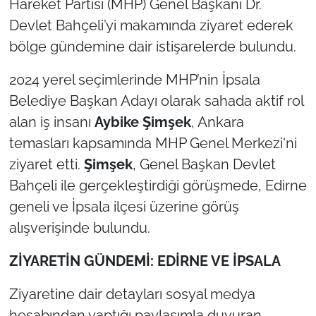
Hareket Partisi (MHP) Genel Başkanı Dr.
Devlet Bahçeli’yi makamında ziyaret ederek
TÜRKİYE
bölge gündemine dair istişarelerde bulundu.
Bölge
2024 yerel seçimlerinde MHP’nin İpsala
Belediye Başkan Adayı olarak sahada aktif rol
Güvenlik
alan iş insanı
Aybike Şimşek
, Ankara
Genel
temasları kapsamında MHP Genel Merkezi'ni
ziyaret etti.
Şimşek
, Genel Başkan Devlet
Politika
Bahçeli ile gerçekleştirdiği görüşmede, Edirne
geneli ve İpsala ilçesi üzerine görüş
Flaş Haber
alışverişinde bulundu.
Dış Haberler
ZİYARETİN GÜNDEMİ: EDİRNE VE İPSALA
Magazin
Ziyaretine dair detayları sosyal medya
hesabından yaptığı paylaşımla duyuran