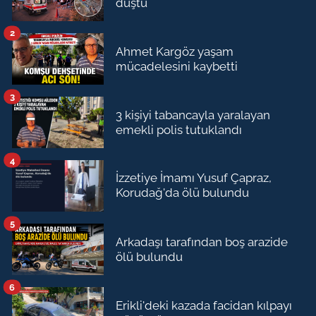
düştü
2
Ahmet Kargöz yaşam
mücadelesini kaybetti
3
3 kişiyi tabancayla yaralayan
emekli polis tutuklandı
4
İzzetiye İmamı Yusuf Çapraz,
Korudağ'da ölü bulundu
5
Arkadaşı tarafından boş arazide
ölü bulundu
6
Erikli'deki kazada facidan kılpayı