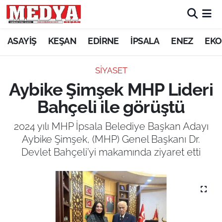
KEŞAN
ASAYİŞ
KEŞAN
EDİRNE
İPSALA
ENEZ
EKO
E-GAZETE
SİYASET
Aybike Şimşek MHP Lideri
ASAYİŞ
Bahçeli ile görüştü
SİYASET
2024 yılı MHP İpsala Belediye Başkan Adayı
Aybike Şimşek, (MHP) Genel Başkanı Dr.
GÜNDEM
Devlet Bahçeli’yi makamında ziyaret etti
EKONOMİ
SAĞLIK
EĞİTİM