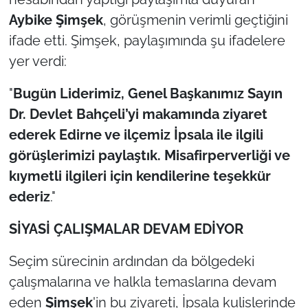
İş Dünyası
Aybike Şimşek
, görüşmenin verimli geçtiğini
ifade etti. Şimşek, paylaşımında şu ifadelere
Bilim Teknoloji
yer verdi:
English News
"
Bugün Liderimiz, Genel Başkanımız Sayın
Canlı Maç
Dr. Devlet Bahçeli’yi makamında ziyaret
ederek Edirne ve ilçemiz İpsala ile ilgili
Finans
görüşlerimizi paylaştık. Misafirperverliği ve
kıymetli ilgileri için kendilerine teşekkür
Genel-A
ederiz
."
Gündem-Eğitim
SİYASİ ÇALIŞMALAR DEVAM EDİYOR
Seçim sürecinin ardından da bölgedeki
çalışmalarına ve halkla temaslarına devam
eden
Şimşek
'in bu ziyareti, İpsala kulislerinde