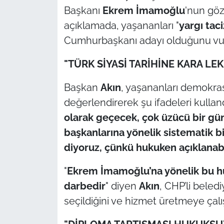
Başkanı
Ekrem İmamoğlu
'nun göz
TÜRKİYE
açıklamada, yaşananları "
yargı taci
Cumhurbaşkanı adayı olduğunu vur
Bölge
"TÜRK SİYASİ TARİHİNE KARA L
Güvenlik
Başkan
Akın
, yaşananları demokra
Genel
değerlendirerek şu ifadeleri kulland
olarak geçecek, çok üzücü bir gün
Politika
başkanlarına yönelik sistematik bi
diyoruz, çünkü hukuken açıklanabil
Flaş Haber
"
Ekrem İmamoğlu’na yönelik bu hu
Dış Haberler
darbedir
" diyen
Akın
, CHP’li beled
seçildiğini ve hizmet üretmeye çalıştı
Magazin