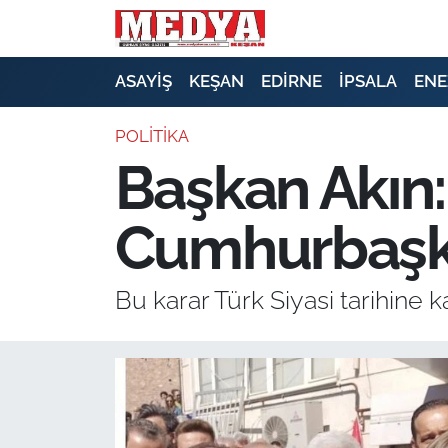
KEŞAN
ASAYİŞ
KEŞAN
EDİRNE
İPSALA
ENE
E-GAZETE
POLITIKA
Başkan Akın
ASAYİŞ
Cumhurbaşka
SİYASET
GÜNDEM
Bu karar Türk Siyasi tarihine 
EKONOMİ
SAĞLIK
EĞİTİM