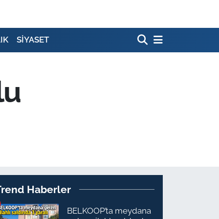
IK
SİYASET
lu
Trend Haberler
BELKOOP’ta meydana