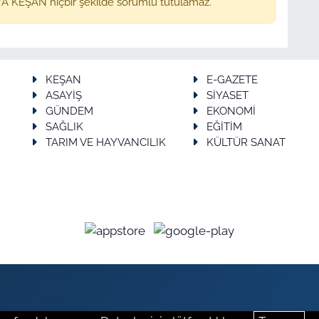
A KEŞAN hiçbir şekilde sorumlu tutulamaz.
KEŞAN
E-GAZETE
ASAYİŞ
SİYASET
GÜNDEM
EKONOMİ
SAĞLIK
EĞİTİM
TARIM VE HAYVANCILIK
KÜLTÜR SANAT