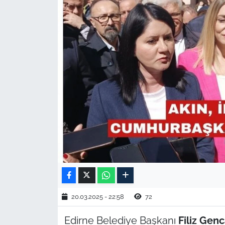
TARIM VE HAYVANCILIK
KÜLTÜR SANAT
RESMİ İLAN
SPOR
YAŞAM
EDİRNE
TEKİRDAĞ
KIRKLARELİ
20.03.2025 - 22:58
72
Edirne Belediye Başkanı
Filiz Gen
ÇANAKKALE