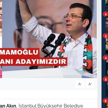
2
3
4
5
-
+
A
A
6
can Akın
, İstanbul Büyükşehir Belediye