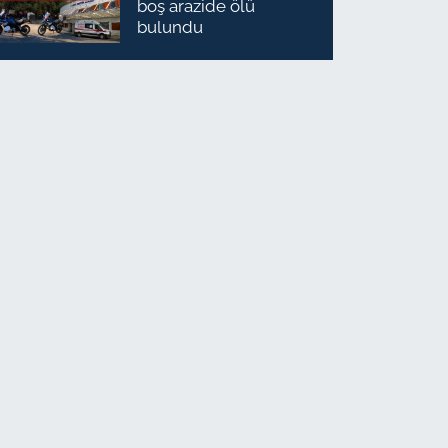
boş arazide ölü
bulundu