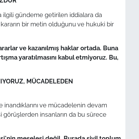
UZDUR"
 ilgili gündeme getirilen iddialara da
 kararın bir metin olduğunu ve hukuki bir
.
rarlar ve kazanılmış haklar ortada. Buna
tışma yaratılmasını kabul etmiyoruz. Bu,
IYORUZ, MÜCADELEDEN
e inandıklarını ve mücadelenin devam
si görüşlerden insanların da bu sürece
i'nin meselesi değil. Burada sivil toplum