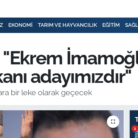
Z
EKONOMİ
TARIM VE HAYVANCILIK
EĞİTİM
SAĞL
: "Ekrem İmamoğ
nı adayımızdır"
kara bir leke olarak geçecek
1