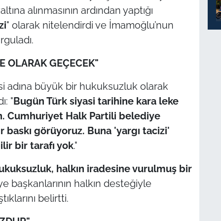
altına alınmasının ardından yaptığı
zi
" olarak nitelendirdi ve İmamoğlu’nun
guladı.
EKE OLARAK GEÇECEK"
si adına büyük bir hukuksuzluk olarak
ı: "
Bugün Türk siyasi tarihine kara leke
. Cumhuriyet Halk Partili belediye
r baskı görüyoruz. Buna 'yargı tacizi'
ir bir tarafı yok
."
kuksuzluk, halkın iradesine vurulmuş bir
iye başkanlarının halkın desteğiyle
klarını belirtti.