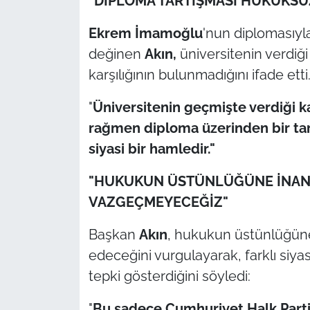
"DİPLOMA TARTIŞMASI HUKUKS
İş Dünyası
Ekrem İmamoğlu
'nun diplomasıyla
Bilim Teknoloji
değinen
Akın,
üniversitenin verdiği
karşılığının bulunmadığını ifade etti
English News
"
Üniversitenin geçmişte verdiği ka
Canlı Maç
rağmen diploma üzerinden bir tar
Finans
siyasi bir hamledir."
"HUKUKUN ÜSTÜNLÜĞÜNE İNAN
Genel-A
VAZGEÇMEYECEĞİZ"
Gündem-Eğitim
Başkan
Akın
, hukukun üstünlüğün
edeceğini vurgulayarak, farklı siya
tepki gösterdiğini söyledi:
"
Bu sadece Cumhuriyet Halk Partis