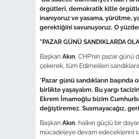
örgütleri, demokratik kitle örgüt
inanıyoruz ve yasama, yürütme, y
gerektiğini savunuyoruz. O yüz
"PAZAR GÜNÜ SANDIKLARDA OLA
Başkan
Akın
, CHP’nin pazar günü 
çekerek, tüm Edirnelileri sandıklara
"
Pazar günü sandıkların başında o
birlikte yaşayalım. Bu yargı taciz
Ekrem İmamoğlu bizim Cumhurbaş
değiştiremez. Susmayacağız, ger
Başkan
Akın
, halkın güçlü bir daya
mücadeleye devam edeceklerini sö