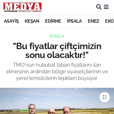
KEŞAN
ASAYİŞ
KEŞAN
EDİRNE
İPSALA
ENEZ
EKO
E-GAZETE
İPSALA
"Bu fiyatlar çiftçimizin
ASAYİŞ
sonu olacaktır!"
SİYASET
TMO'nun hububat taban fiyatlarını ilan
etmesinin ardından bölge siyasetçilerinin ve
GÜNDEM
yerel temsilcilerin tepkileri büyüyor.
EKONOMİ
SAĞLIK
EĞİTİM