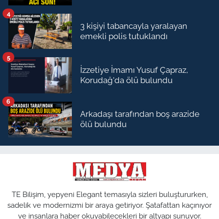
4
3 kişiyi tabancayla yaralayan
emekli polis tutuklandı
5
İzzetiye İmamı Yusuf Çapraz,
Korudağ'da ölü bulundu
6
Arkadaşı tarafından boş arazide
ölü bulundu
TE Bilişim, yepyeni Elegant temasıyla sizleri buluştururken,
sadelik ve modernizmi bir araya getiriyor. Şatafattan kaçınıyor
ve insanlara haber okuyabilecekleri bir altyapı sunuyor.