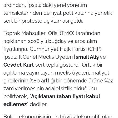
ardından, İpsala'daki yerel yönetim
temsilcilerinden de fiyat politikalarına yönelik
TÜRKİYE
sert bir protesto açıklaması geldi.
Bölge
Toprak Mahsulleri Ofisi (TMO) tarafından
Güvenlik
açıklanan 2026 yılı buğday ve arpa alım
fiyatlarına, Cumhuriyet Halk Partisi (CHP)
Genel
İpsala İl Genel Meclis Üyeleri
İsmail Aliş
ve
Cevdet Kurt
sert tepki gösterdi. Ortak bir
Politika
açıklama yayımlayan meclis üyeleri, maliyet
Flaş Haber
girdilerinin %80 arttığı bir dönemde ürüne %22
zam verilmesinin adaletsizlik olduğunu
Dış Haberler
belirterek, "
Açıklanan taban fiyatı kabul
edilemez
" dediler.
Magazin
Bölge ekonomisinin en büyük lokomotifi olan