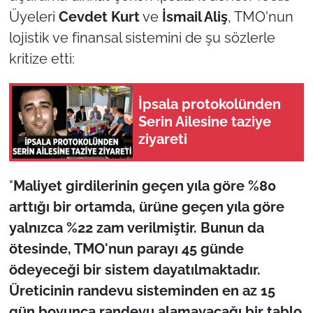
Üyeleri
Cevdet Kurt
ve
İsmail Aliş
, TMO'nun
lojistik ve finansal sistemini de şu sözlerle
kritize etti:
İpsala protokolünden
Serin Ailesine taziye
ziyareti
"
Maliyet girdilerinin geçen yıla göre %80
arttığı bir ortamda, ürüne geçen yıla göre
yalnızca %22 zam verilmiştir. Bunun da
ötesinde, TMO'nun parayı 45 günde
ödeyeceği bir sistem dayatılmaktadır.
Üreticinin randevu sisteminden en az 15
gün boyunca randevu alamayacağı bir tablo