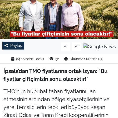
TARIM VE HAYVANCILIK
KÜLTÜR SANAT
RESMİ İLAN
Paylaş
-
+
A
A
SPOR
04.06.2026 - 00:41
52
Okunma Süresi: 2 Dk
YAŞAM
İpsala’dan TMO fiyatlarına ortak isyan: "Bu
EDİRNE
fiyatlar çiftçimizin sonu olacaktır!"
TEKİRDAĞ
TMO'nun hububat taban fiyatlarını ilan
etmesinin ardından bölge siyasetçilerinin ve
KIRKLARELİ
yerel temsilcilerin tepkileri büyüyor. Keşan
Ziraat Odası ve Tarım Kredi kooperatiflerinin
ÇANAKKALE