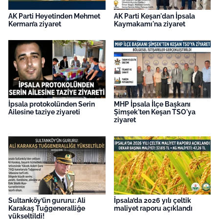
AK Parti Heyetinden Mehmet
AK Parti Keşan'dan İpsala
Kerman’a ziyaret
Kaymakamı'na ziyaret
İpsala protokolünden Serin
MHP İpsala İlçe Başkanı
Ailesine taziye ziyareti
Şimşek'ten Keşan TSO'ya
ziyaret
Sultanköy’ün gururu: Ali
İpsala’da 2026 yılı çeltik
Karakaş Tuğgeneralliğe
maliyet raporu açıklandı
yükseltildi!