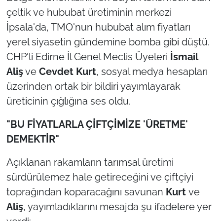
İş Dünyası
çeltik ve hububat üretiminin merkezi
İpsala'da, TMO'nun hububat alım fiyatları
Bilim Teknoloji
yerel siyasetin gündemine bomba gibi düştü.
English News
CHP'li Edirne İl Genel Meclis Üyeleri
İsmail
Aliş
ve
Cevdet Kurt
, sosyal medya hesapları
Canlı Maç
üzerinden ortak bir bildiri yayımlayarak
üreticinin çığlığına ses oldu.
Finans
"BU FİYATLARLA ÇİFTÇİMİZE 'ÜRETME'
Genel-A
DEMEKTİR"
Gündem-Eğitim
Açıklanan rakamların tarımsal üretimi
sürdürülemez hale getireceğini ve çiftçiyi
toprağından koparacağını savunan
Kurt
ve
Aliş
, yayımladıklarını mesajda şu ifadelere yer