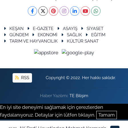
KEŞAN
E-GAZETE
ASAYİŞ
SİYASET
GÜNDEM
EKONOMİ
SAĞLIK
EĞİTİM
TARIM VE HAYVANCILIK
KÜLTÜR SANAT
RSS
Copyright © 2022. Her hakkı saklıdır.
Haber Yazılımı:
TE Bilişim
En iyi site deneyimi sağlamak için çerezlerden
faydalanıyoruz. Detaylar için lütfen tıklayın.
Tamam