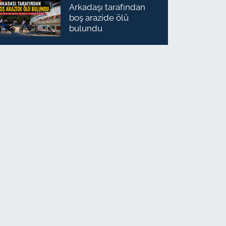
Arkadaşı tarafından
boş arazide ölü
bulundu