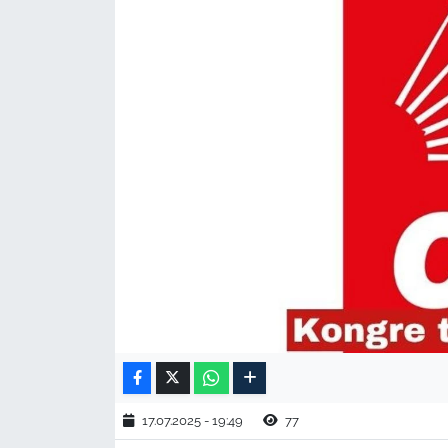
TARIM VE HAYVANCILIK
KÜLTÜR SANAT
RESMİ İLAN
SPOR
YAŞAM
EDİRNE
TEKİRDAĞ
KIRKLARELİ
17.07.2025 - 19:49
77
ÇANAKKALE