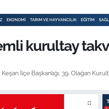
Z
EKONOMİ
TARIM VE HAYVANCILIK
EĞİTİM
SAĞL
li kurultay takv
Keşan İlçe Başkanlığı, 39. Olağan Kurulta
1