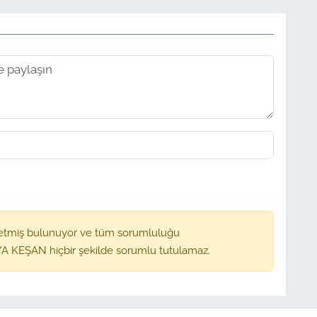
etmiş bulunuyor ve tüm sorumluluğu
A KEŞAN hiçbir şekilde sorumlu tutulamaz.