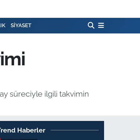
IK
SİYASET
imi
y süreciyle ilgili takvimin
Trend Haberler