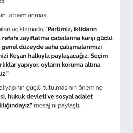
cı
nin tamamlanması
lan açıklamada; “
Partimiz, iktidarın
efahı zayıflatma çabalarına karşı güçlü
e genel düzeyde saha çalışmalarımızı
izi Keşan halkıyla paylaşacağız. Seçim
lıklar yapıyor, oyların koruma altına
uz.”
al yapının güçlü tutulmasının önemine
si, hukuk devleti ve sosyal adalet
ılığındayız
”
mesajını paylaştı.