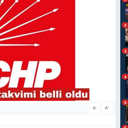
2
3
4
5
-
+
A
A
6