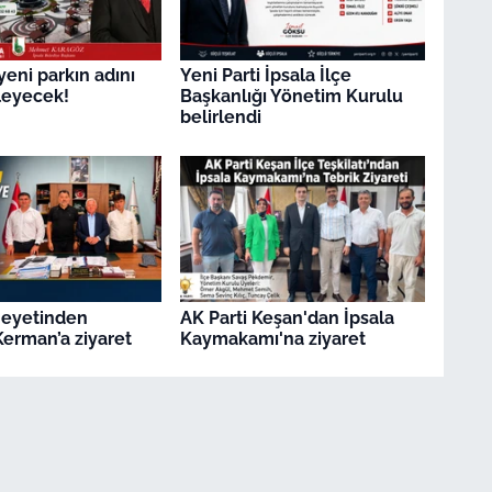
yeni parkın adını
Yeni Parti İpsala İlçe
rleyecek!
Başkanlığı Yönetim Kurulu
belirlendi
Heyetinden
AK Parti Keşan'dan İpsala
erman’a ziyaret
Kaymakamı'na ziyaret