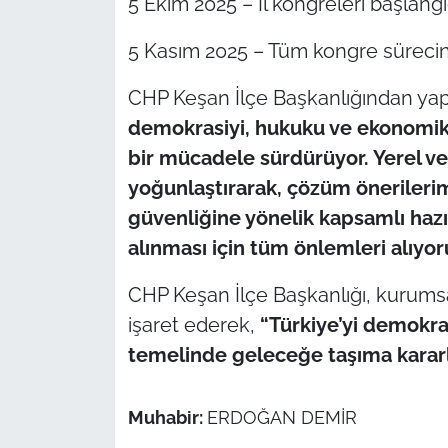
5 Ekim 2025 – İl kongreleri başlangı
İş Dünyası
5 Kasım 2025 – Tüm kongre süreci
Bilim Teknoloji
CHP Keşan İlçe Başkanlığından yapı
English News
demokrasiyi, hukuku ve ekonomik r
bir mücadele sürdürüyor. Yerel v
Canlı Maç
yoğunlaştırarak, çözüm önerilerim
Finans
güvenliğine yönelik kapsamlı hazır
alınması için tüm önlemleri alıyor
Genel-A
CHP Keşan İlçe Başkanlığı, kurums
Gündem-Eğitim
işaret ederek,
“
Türkiye’yi demokra
temelinde geleceğe taşıma kararl
Muhabir:
ERDOĞAN DEMİR