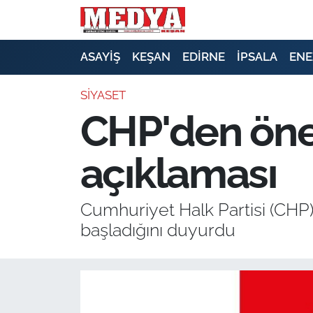
KEŞAN
ASAYİŞ
KEŞAN
EDİRNE
İPSALA
ENE
E-GAZETE
SİYASET
CHP'den önem
ASAYİŞ
açıklaması
SİYASET
GÜNDEM
Cumhuriyet Halk Partisi (CHP) 
başladığını duyurdu
EKONOMİ
SAĞLIK
EĞİTİM