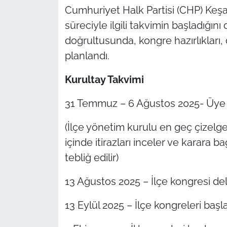
Cumhuriyet Halk Partisi (CHP) Keşa
TÜRKİYE
süreciyle ilgili takvimin başladığı
doğrultusunda, kongre hazırlıkları, 
Bölge
planlandı.
Güvenlik
Kurultay Takvimi
Genel
31 Temmuz – 6 Ağustos 2025- Üye ç
(İlçe yönetim kurulu en geç çizelgel
Politika
içinde itirazları inceler ve karara ba
Flaş Haber
tebliğ edilir)
Dış Haberler
13 Ağustos 2025 – İlçe kongresi de
13 Eylül 2025 – İlçe kongreleri başl
Magazin