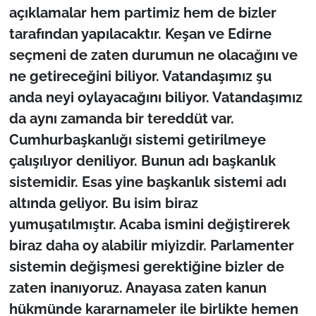
İş Dünyası
açıklamalar hem partimiz hem de bizler
tarafından yapılacaktır. Keşan ve Edirne
Bilim Teknoloji
seçmeni de zaten durumun ne olacağını ve
ne getireceğini biliyor. Vatandaşımız şu
English News
anda neyi oylayacağını biliyor. Vatandaşımız
Canlı Maç
da aynı zamanda bir tereddüt var.
Cumhurbaşkanlığı sistemi getirilmeye
Finans
çalışılıyor deniliyor. Bunun adı başkanlık
sistemidir. Esas yine başkanlık sistemi adı
Genel-A
altında geliyor. Bu isim biraz
Gündem-Eğitim
yumuşatılmıştır. Acaba ismini değiştirerek
biraz daha oy alabilir miyizdir. Parlamenter
sistemin değişmesi gerektiğine bizler de
zaten inanıyoruz. Anayasa zaten kanun
hükmünde kararnameler ile birlikte hemen