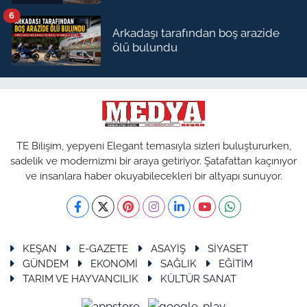
6
Arkadaşı tarafından boş arazide
ölü bulundu
TE Bilişim, yepyeni Elegant temasıyla sizleri buluştururken,
sadelik ve modernizmi bir araya getiriyor. Şatafattan kaçınıyor
ve insanlara haber okuyabilecekleri bir altyapı sunuyor.
KEŞAN
E-GAZETE
ASAYİŞ
SİYASET
GÜNDEM
EKONOMİ
SAĞLIK
EĞİTİM
TARIM VE HAYVANCILIK
KÜLTÜR SANAT