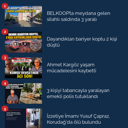
1
BELKOOP’ta meydana gelen
silahlı saldırıda 3 yaralı
2
Dayandıkları bariyer koptu 2 kişi
düştü
3
Ahmet Kargöz yaşam
mücadelesini kaybetti
4
3 kişiyi tabancayla yaralayan
emekli polis tutuklandı
5
İzzetiye İmamı Yusuf Çapraz,
Korudağ'da ölü bulundu