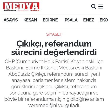
KEŞAN
ASAYİŞ
KEŞAN
EDİRNE
İPSALA
ENEZ
EKO
E-GAZETE
SİYASET
Çıkıkçı, referandum
ASAYİŞ
sürecini değerlendirdi
SİYASET
CHP (Cumhuriyet Halk Partisi) Keşan eski İlçe
Başkanı, Edirne İl Genel Meclisi eski Başkanı
GÜNDEM
Abdülaziz Çıkıkçı, referandum süreci, yeni
anayasa, parlamenter sistem hakkında
EKONOMİ
görüşlerini açıkladı. Çıkıkçı, referandum
SAĞLIK
sonucuna göre seçimin olmayacağını ve
böyle bir referanduma niçin gidildiğine anlam
EĞİTİM
veremediğini vurguladı.