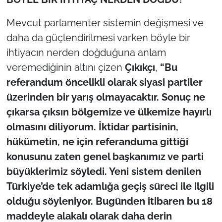
Mevcut parlamenter sistemin değişmesi ve
TÜRKİYE
daha da güçlendirilmesi varken böyle bir
Bölge
ihtiyacın nerden doğduğuna anlam
veremediğinin altını çizen
Çıkıkçı
,
“Bu
Güvenlik
referandum öncelikli olarak siyasi partiler
üzerinden bir yarış olmayacaktır. Sonuç ne
Genel
çıkarsa çıksın bölgemize ve ülkemize hayırlı
Politika
olmasını diliyorum. İktidar partisinin,
hükümetin, ne için referanduma gittiği
Flaş Haber
konusunu zaten genel başkanımız ve parti
büyüklerimiz söyledi. Yeni sistem denilen
Dış Haberler
Türkiye’de tek adamlığa geçiş süreci ile ilgili
olduğu söyleniyor. Bugünden itibaren bu 18
Magazin
maddeyle alakalı olarak daha derin