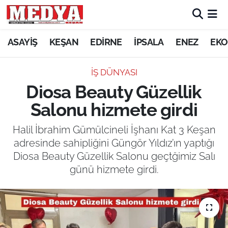
KEŞAN
ASAYİŞ
KEŞAN
EDİRNE
İPSALA
ENEZ
EKO
E-GAZETE
İŞ DÜNYASI
Diosa Beauty Güzellik
ASAYİŞ
Salonu hizmete girdi
SİYASET
Halil İbrahim Gümülcineli İşhanı Kat 3 Keşan
adresinde sahipliğini Güngör Yıldız’ın yaptığı
GÜNDEM
Diosa Beauty Güzellik Salonu geçtğimiz Salı
günü hizmete girdi.
EKONOMİ
SAĞLIK
EĞİTİM