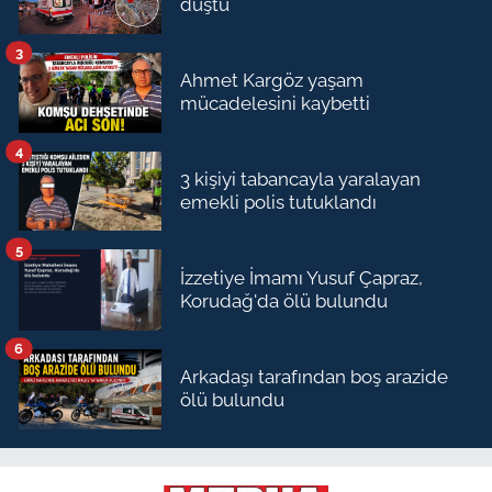
düştü
3
Ahmet Kargöz yaşam
mücadelesini kaybetti
4
3 kişiyi tabancayla yaralayan
emekli polis tutuklandı
5
İzzetiye İmamı Yusuf Çapraz,
Korudağ'da ölü bulundu
6
Arkadaşı tarafından boş arazide
ölü bulundu