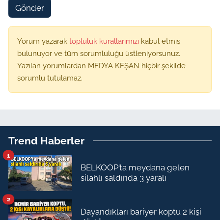
Gönder
Yorum yazarak
topluluk kurallarımızı
kabul etmiş
bulunuyor ve tüm sorumluluğu üstleniyorsunuz.
Yazılan yorumlardan MEDYA KEŞAN hiçbir şekilde
sorumlu tutulamaz.
Trend Haberler
1
BELKOOP’ta meydana gelen
silahlı saldırıda 3 yaralı
2
Dayandıkları bariyer koptu 2 kişi