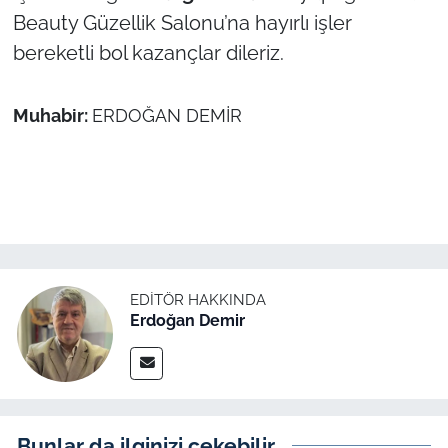
İş Dünyası
Beauty Güzellik Salonu’na hayırlı işler
bereketli bol kazançlar dileriz.
Bilim Teknoloji
English News
Muhabir:
ERDOĞAN DEMİR
Canlı Maç
Finans
Genel-A
EDITÖR HAKKINDA
Gündem-Eğitim
Erdoğan Demir
Bunlar da ilginizi çekebilir