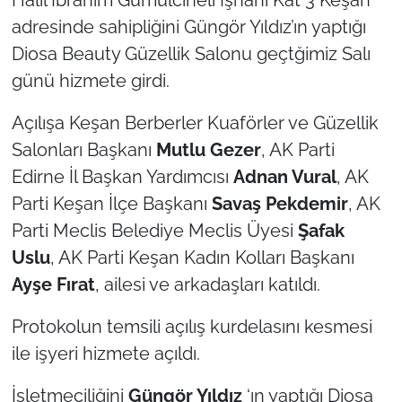
adresinde sahipliğini Güngör Yıldız’ın yaptığı
TÜRKİYE
Diosa Beauty Güzellik Salonu geçtğimiz Salı
günü hizmete girdi.
Bölge
Açılışa Keşan Berberler Kuaförler ve Güzellik
Güvenlik
Salonları Başkanı
Mutlu Gezer
, AK Parti
Edirne İl Başkan Yardımcısı
Adnan Vural
, AK
Genel
Parti Keşan İlçe Başkanı
Savaş Pekdemir
, AK
Politika
Parti Meclis Belediye Meclis Üyesi
Şafak
Uslu
, AK Parti Keşan Kadın Kolları Başkanı
Flaş Haber
Ayşe Fırat
, ailesi ve arkadaşları katıldı.
Dış Haberler
Protokolun temsili açılış kurdelasını kesmesi
ile işyeri hizmete açıldı.
Magazin
İşletmeciliğini
Güngör Yıldız
‘ın yaptığı Diosa