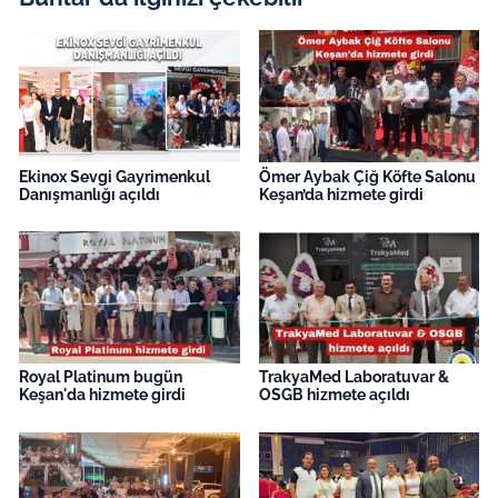
Ekinox Sevgi Gayrimenkul
Ömer Aybak Çiğ Köfte Salonu
Danışmanlığı açıldı
Keşan’da hizmete girdi
Royal Platinum bugün
TrakyaMed Laboratuvar &
Keşan'da hizmete girdi
OSGB hizmete açıldı