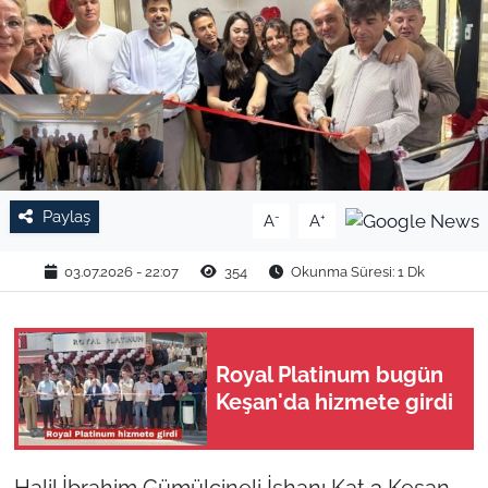
TARIM VE HAYVANCILIK
KÜLTÜR SANAT
RESMİ İLAN
SPOR
Paylaş
-
+
A
A
YAŞAM
03.07.2026 - 22:07
354
Okunma Süresi: 1 Dk
EDİRNE
Royal Platinum bugün
TEKİRDAĞ
Keşan'da hizmete girdi
KIRKLARELİ
ÇANAKKALE
Halil İbrahim Gümülcineli İşhanı Kat 3 Keşan