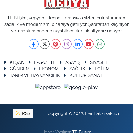
TE Bilişim, yepyeni Elegant temasıyla sizleri buluştururken,
sadelik ve modernizmi bir araya getiriyor. Şatafattan kaçınıyor
ve insanlara haber okuyabilecekleri bir altyapı sunuyor.
KEŞAN
E-GAZETE
ASAYİŞ
SİYASET
GÜNDEM
EKONOMİ
SAĞLIK
EĞİTİM
TARIM VE HAYVANCILIK
KÜLTÜR SANAT
RSS
Copyright © 2022. Her hakkı saklıdır.
Haber Yazılımı:
TE Bilişim