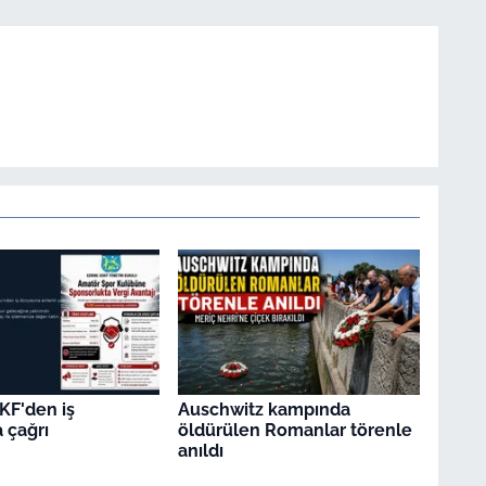
KF'den iş
Auschwitz kampında
 çağrı
öldürülen Romanlar törenle
anıldı