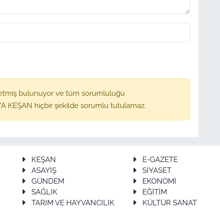
etmiş bulunuyor ve tüm sorumluluğu
A KEŞAN hiçbir şekilde sorumlu tutulamaz.
KEŞAN
E-GAZETE
ASAYİŞ
SİYASET
GÜNDEM
EKONOMİ
SAĞLIK
EĞİTİM
TARIM VE HAYVANCILIK
KÜLTÜR SANAT