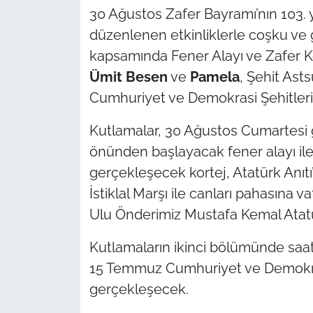
30 Ağustos Zafer Bayramı’nın 103. 
TÜRKİYE
düzenlenen etkinliklerle coşku ve g
kapsamında Fener Alayı ve Zafer K
Bölge
Ümit Besen
ve
Pamela
, Şehit As
Cumhuriyet ve Demokrasi Şehitleri P
Güvenlik
Kutlamalar, 30 Ağustos Cumartesi 
Genel
önünden başlayacak fener alayı ile s
gerçekleşecek kortej, Atatürk Anıt
Politika
İstiklal Marşı ile canları pahasına
Flaş Haber
Ulu Önderimiz Mustafa Kemal Atatür
Kutlamaların ikinci bölümünde saa
Dış Haberler
15 Temmuz Cumhuriyet ve Demokrasi
Magazin
gerçekleşecek.