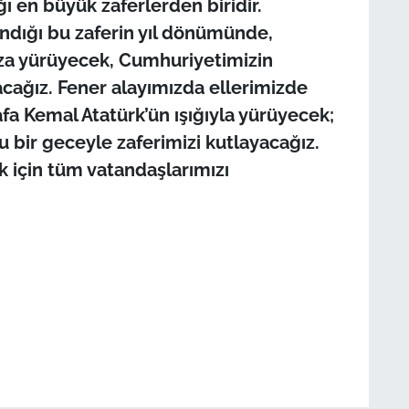
 en büyük zaferlerden biridir.
andığı bu zaferin yıl dönümünde,
za yürüyecek, Cumhuriyetimizin
acağız. Fener alayımızda ellerimizde
a Kemal Atatürk’ün ışığıyla yürüyecek;
bir geceyle zaferimizi kutlayacağız.
k için tüm vatandaşlarımızı