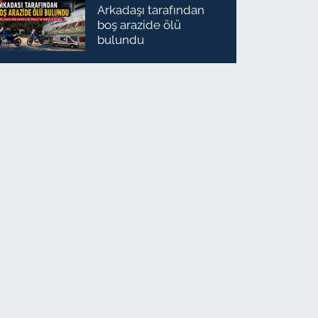
Arkadaşı tarafından
boş arazide ölü
bulundu