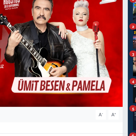
2
3
4
5
-
+
A
A
6