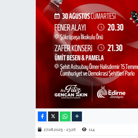
TARIM VE HAYVANCILIK
KÜLTÜR SANAT
RESMİ İLAN
SPOR
YAŞAM
EDİRNE
TEKİRDAĞ
KIRKLARELİ
27.08.2025 - 23:26
114
ÇANAKKALE