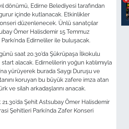
yıl dönümü, Edirne Belediyesi tarafından
urur içinde kutlanacak. Etkinlikler
onseri düzenlenecek. Ünlü sanatçılar
tsubay Ömer Halisdemir 15 Temmuz
arkı’nda Edirneliler ile buluşacak.
günü saat 20.30’da Şükrüpaşa İlkokulu
tart alacak. Edirnelilerin yoğun katılımıyla
ı’na yürüyerek burada Saygı Duruşu ve
 vatanını koruyan bu büyük zafere imza atan
k ve silah arkadaşlarını anacak.
t 21.30’da Şehit Astsubay Ömer Halisdemir
 Şehitleri Parkı’nda Zafer Konseri