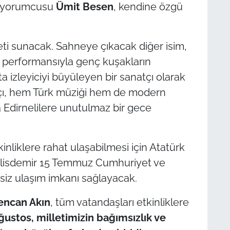
i yorumcusu
Ümit Besen
, kendine özgü
feti sunacak. Sahneye çıkacak diğer isim,
ne performansıyla genç kuşakların
 izleyiciyi büyüleyen bir sanatçı olarak
atçı, hem Türk müziği hem de modern
a Edirnelilere unutulmaz bir gece
inliklere rahat ulaşabilmesi için Atatürk
alisdemir 15 Temmuz Cumhuriyet ve
tsiz ulaşım imkanı sağlayacak.
Gencan Akın
, tüm vatandaşları etkinliklere
ğustos, milletimizin bağımsızlık ve