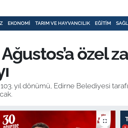
Z
EKONOMİ
TARIM VE HAYVANCILIK
EĞİTİM
SAĞL
 Ağustos’a özel za
yı
103. yıl dönümü, Edirne Belediyesi taraf
cak.
1