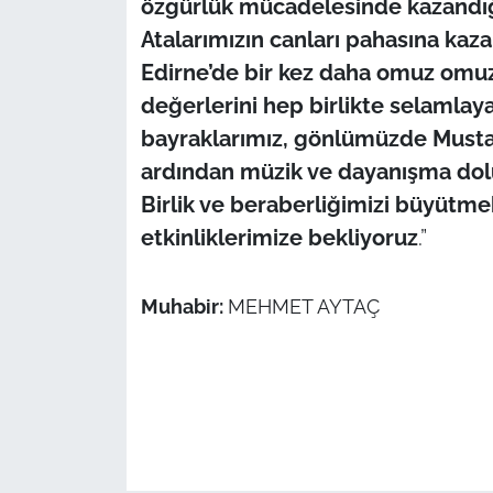
özgürlük mücadelesinde kazandığı
Atalarımızın canları pahasına kaz
Edirne’de bir kez daha omuz omu
değerlerini hep birlikte selamlay
bayraklarımız, gönlümüzde Mustaf
ardından müzik ve dayanışma dolu 
Birlik ve beraberliğimizi büyütme
etkinliklerimize bekliyoruz
.”
Muhabir:
MEHMET AYTAÇ