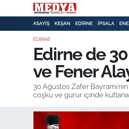
KEŞAN
ASAYİŞ
KEŞAN
EDİRNE
İPSALA
ENE
E-GAZETE
EDİRNE
Edirne de 30
ASAYİŞ
ve Fener Ala
SİYASET
GÜNDEM
30 Ağustos Zafer Bayramı’nın 
coşku ve gurur içinde kutlana
EKONOMİ
SAĞLIK
EĞİTİM