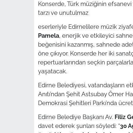
İş Dünyası
Konserde, Türk müziğinin efsanev
tarzı ve unutulmaz
Bilim Teknoloji
eserleriyle Edirnelilere müzik ziya
English News
Pamela
, enerjik ve etkileyici sah
beğenisini kazanmış, sahnede adeta
Canlı Maç
öne çıkıyor. Konserde her iki san
repertuarlarından seçkin parçalarl
Finans
yaşatacak.
Genel-A
Edirne Belediyesi, vatandaşların etk
Gündem-Eğitim
Anıtı’ndan Şehit Astsubay Ömer H
Demokrasi Şehitleri Parkı’nda ücre
Edirne Belediye Başkanı Av.
Filiz 
davet ederek şunları söyledi: “
30 A