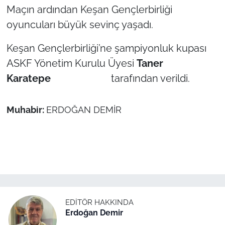
Maçın ardından Keşan Gençlerbirliği
oyuncuları büyük sevinç yaşadı.
TÜRKİYE
Keşan Gençlerbirliği’ne şampiyonluk kupası
Bölge
ASKF Yönetim Kurulu Üyesi
Taner
Güvenlik
Karatepe
tarafından verildi.
Genel
Muhabir:
ERDOĞAN DEMİR
Politika
Flaş Haber
Dış Haberler
EDITÖR HAKKINDA
Magazin
Erdoğan Demir