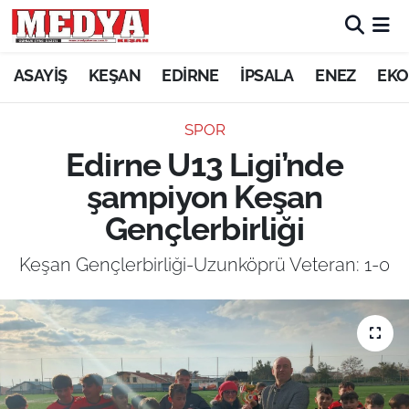
KEŞAN
ASAYİŞ
KEŞAN
EDİRNE
İPSALA
ENEZ
EKO
E-GAZETE
SPOR
Edirne U13 Ligi’nde
ASAYİŞ
şampiyon Keşan
SİYASET
Gençlerbirliği
GÜNDEM
Keşan Gençlerbirliği-Uzunköprü Veteran: 1-0
EKONOMİ
SAĞLIK
EĞİTİM