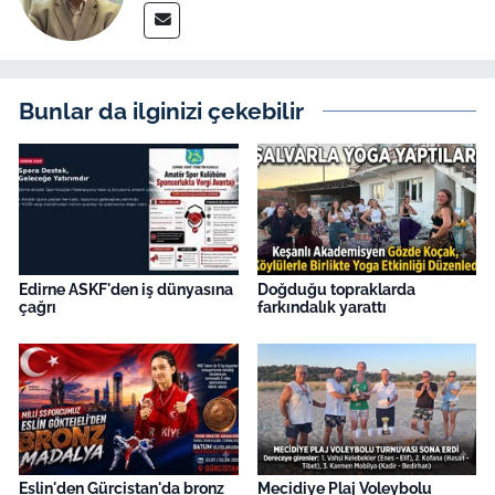
İş Dünyası
Bilim Teknoloji
Bunlar da ilginizi çekebilir
English News
Canlı Maç
Finans
Genel-A
Edirne ASKF'den iş dünyasına
Doğduğu topraklarda
çağrı
farkındalık yarattı
Gündem-Eğitim
Eslin'den Gürcistan'da bronz
Mecidiye Plaj Voleybolu