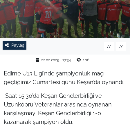
TARIM VE HAYVANCILIK
KÜLTÜR SANAT
RESMİ İLAN
Paylaş
-
+
A
A
SPOR
22.02.2025 - 17:34
108
YAŞAM
Edirne U13 Ligi’nde şampiyonluk maçı
geçtiğimiz Cumartesi günü Keşan’da oynandı.
EDİRNE
Saat 15.30’da Keşan Gençlerbirliği ve
TEKİRDAĞ
Uzunköprü Veteranlar arasında oynanan
karşılaşmayı Keşan Gençlerbirliği 1-0
KIRKLARELİ
kazanarak şampiyon oldu.
ÇANAKKALE