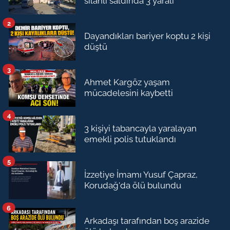
silahlı saldırıda 3 yaralı
2
Dayandıkları bariyer koptu 2 kişi
düştü
3
Ahmet Kargöz yaşam
mücadelesini kaybetti
4
3 kişiyi tabancayla yaralayan
emekli polis tutuklandı
5
İzzetiye İmamı Yusuf Çapraz,
Korudağ'da ölü bulundu
6
Arkadaşı tarafından boş arazide