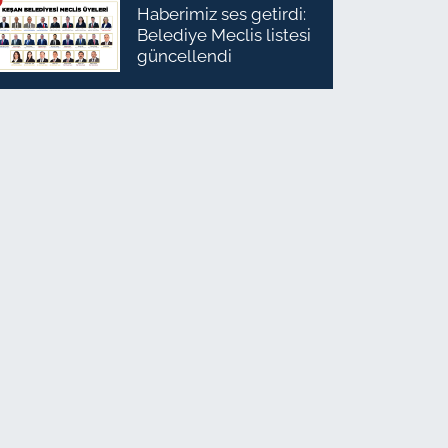
Haberimiz ses getirdi:
Belediye Meclis listesi
güncellendi