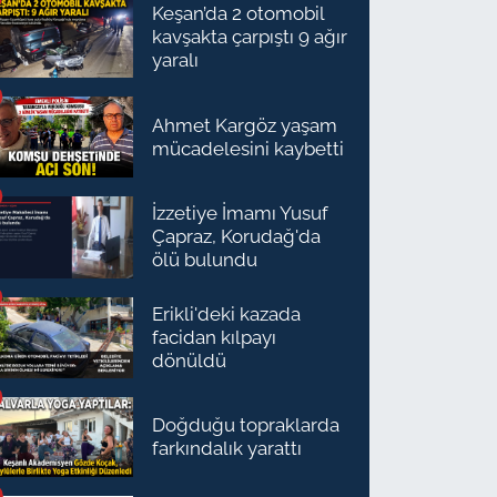
Keşan’da 2 otomobil
kavşakta çarpıştı 9 ağır
yaralı
Ahmet Kargöz yaşam
mücadelesini kaybetti
İzzetiye İmamı Yusuf
Çapraz, Korudağ'da
ölü bulundu
Erikli'deki kazada
facidan kılpayı
dönüldü
Doğduğu topraklarda
farkındalık yarattı