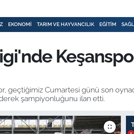
Z
EKONOMİ
TARIM VE HAYVANCILIK
EĞİTİM
SAĞL
Ligi'nde Keşansp
or, geçtiğimiz Cumartesi günü son oyna
erek şampiyonluğunu ilan etti.
1