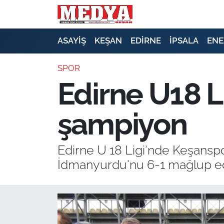
KEŞAN
ASAYİŞ
KEŞAN
EDİRNE
İPSALA
ENE
E-GAZETE
SPOR
Edirne U18 
ASAYİŞ
şampiyon
SİYASET
GÜNDEM
Edirne U 18 Ligi'nde Keşansp
İdmanyurdu'nu 6-1 mağlup ed
EKONOMİ
SAĞLIK
EĞİTİM