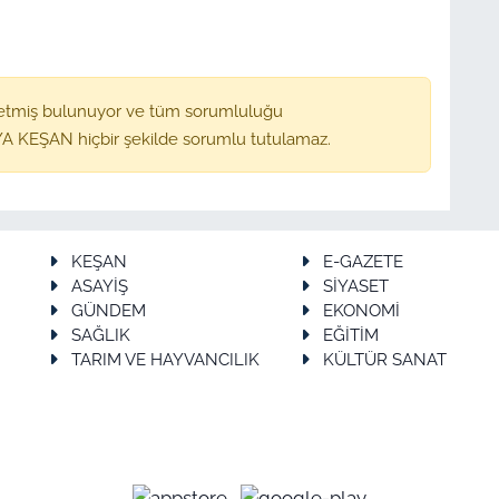
etmiş bulunuyor ve tüm sorumluluğu
A KEŞAN hiçbir şekilde sorumlu tutulamaz.
KEŞAN
E-GAZETE
ASAYİŞ
SİYASET
GÜNDEM
EKONOMİ
SAĞLIK
EĞİTİM
TARIM VE HAYVANCILIK
KÜLTÜR SANAT