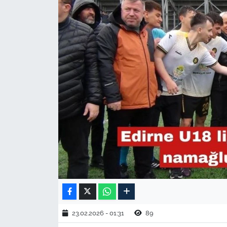
TARIM VE HAYVANCILIK
KÜLTÜR SANAT
RESMİ İLAN
SPOR
YAŞAM
EDİRNE
TEKİRDAĞ
KIRKLARELİ
23.02.2026 - 01:31
89
ÇANAKKALE