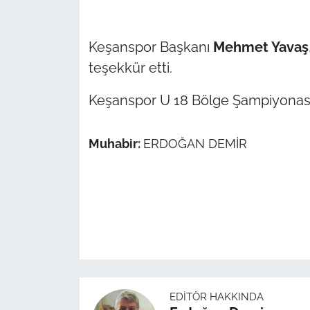
İş Dünyası
Bilim Teknoloji
Keşanspor Başkanı
Mehmet Yavaş
teşekkür etti.
English News
Keşanspor U 18 Bölge Şampiyonasın
Canlı Maç
Muhabir:
ERDOĞAN DEMİR
Finans
Genel-A
Gündem-Eğitim
EDITÖR HAKKINDA