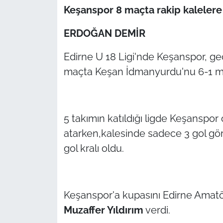
Keşanspor 8 maçta rakip kalelere 6
TÜRKİYE
ERDOĞAN DEMİR
Bölge
Edirne U 18 Ligi'nde Keşanspor, g
maçta Keşan İdmanyurdu'nu 6-1 ma
Güvenlik
Genel
5 takımın katıldığı ligde Keşanspor
Politika
atarken,kalesinde sadece 3 gol g
gol kralı oldu.
Flaş Haber
Dış Haberler
Keşanspor'a kupasını Edirne Amatö
Magazin
Muzaffer Yıldırım
verdi.