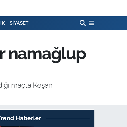
IK
SİYASET
or namağlup
dığı maçta Keşan
Trend Haberler