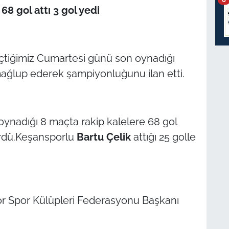
8 gol attı 3 gol yedi
eçtiğimiz Cumartesi günü son oynadığı
ğlup ederek şampiyonluğunu ilan etti.
 oynadığı 8 maçta rakip kalelere 68 gol
ördü.Keşansporlu
Bartu Çelik
attığı 25 golle
r Spor Külüpleri Federasyonu Başkanı