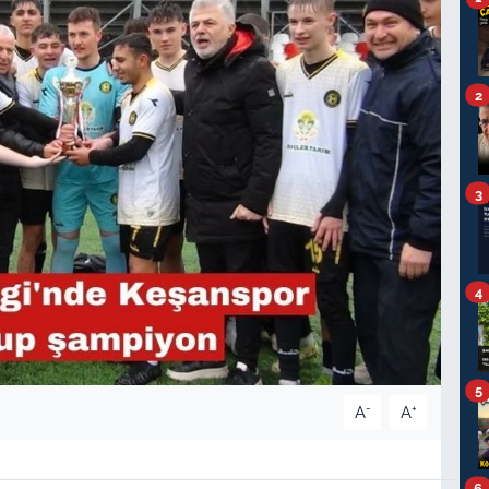
2
3
4
5
-
+
A
A
6