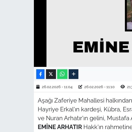
TARIM VE HAYVANCILIK
KÜLTÜR SANAT
RESMİ İLAN
SPOR
YAŞAM
EDİRNE
26.02.2026 - 11:04
26.02.2026 - 11:10
21
Aşağı Zaferiye Mahallesi halkından H
TEKİRDAĞ
Hayriye Erkal'ın kardeşi, Kübra, Esr
KIRKLARELİ
ve Nuran Arhatır'ın gelini, Mustafa 
EMİNE ARHATIR
Hakk'ın rahmetine
ÇANAKKALE