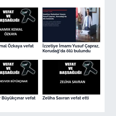
mal Özkaya vefat
İzzetiye İmamı Yusuf Çapraz,
Korudağ'da ölü bulundu
 Büyükçınar vefat
Zeliha Savran vefat etti