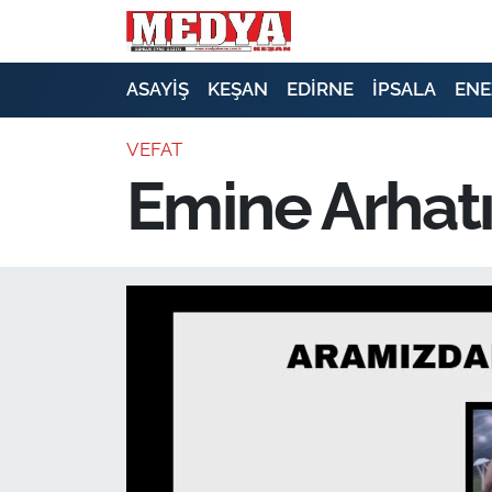
KEŞAN
ASAYİŞ
KEŞAN
EDİRNE
İPSALA
ENE
E-GAZETE
VEFAT
Emine Arhatır
ASAYİŞ
SİYASET
GÜNDEM
EKONOMİ
SAĞLIK
EĞİTİM