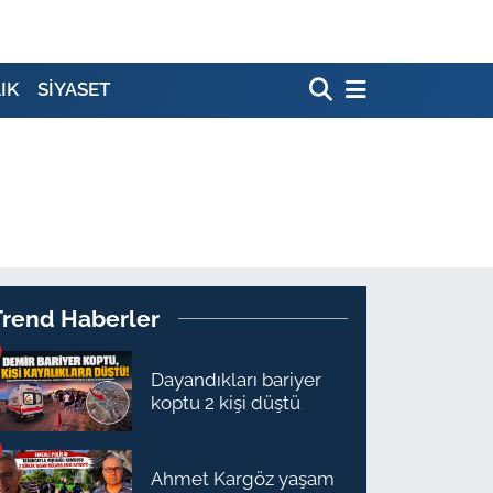
IK
SİYASET
Trend Haberler
Dayandıkları bariyer
koptu 2 kişi düştü
Ahmet Kargöz yaşam