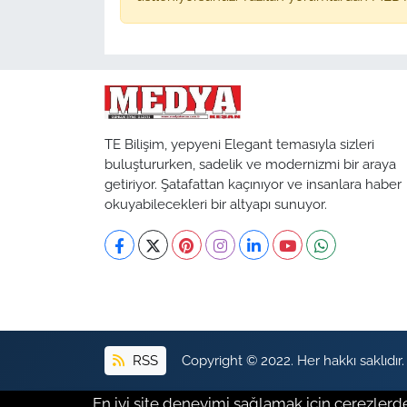
TE Bilişim, yepyeni Elegant temasıyla sizleri
buluştururken, sadelik ve modernizmi bir araya
getiriyor. Şatafattan kaçınıyor ve insanlara haber
okuyabilecekleri bir altyapı sunuyor.
RSS
Copyright © 2022. Her hakkı saklıdır.
En iyi site deneyimi sağlamak için çerezlerde