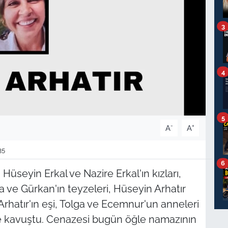
3
4
5
-
+
A
A
35
6
üseyin Erkal ve Nazire Erkal'ın kızları,
a ve Gürkan'ın teyzeleri, Hüseyin Arhatır
Arhatır'ın eşi, Tolga ve Ecemnur'un anneleri
 kavuştu. Cenazesi bugün öğle namazının