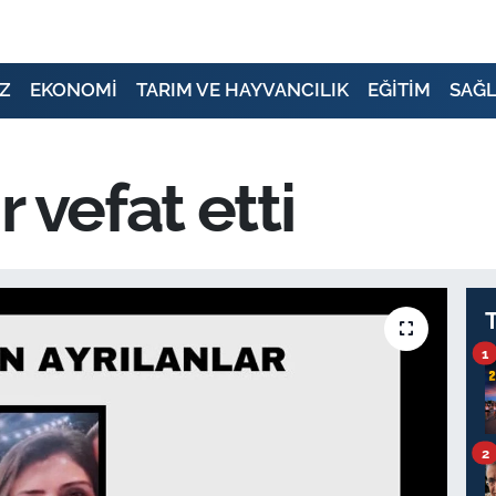
Z
EKONOMİ
TARIM VE HAYVANCILIK
EĞİTİM
SAĞL
 vefat etti
1
2