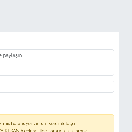
etmiş bulunuyor ve tüm sorumluluğu
A KEŞAN hiçbir şekilde sorumlu tutulamaz.