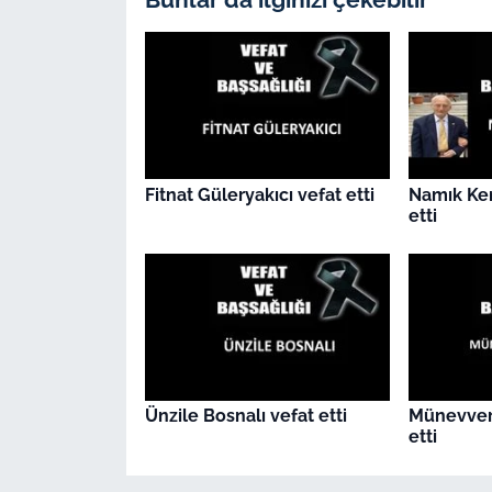
İş Dünyası
Bilim Teknoloji
English News
Canlı Maç
Fitnat Güleryakıcı vefat etti
Namık Ke
etti
Finans
Genel-A
Gündem-Eğitim
Ünzile Bosnalı vefat etti
Münevver
etti