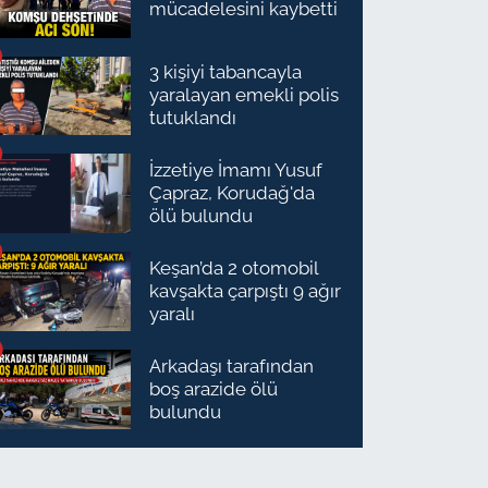
mücadelesini kaybetti
3 kişiyi tabancayla
yaralayan emekli polis
tutuklandı
İzzetiye İmamı Yusuf
Çapraz, Korudağ'da
ölü bulundu
Keşan’da 2 otomobil
kavşakta çarpıştı 9 ağır
yaralı
Arkadaşı tarafından
boş arazide ölü
bulundu