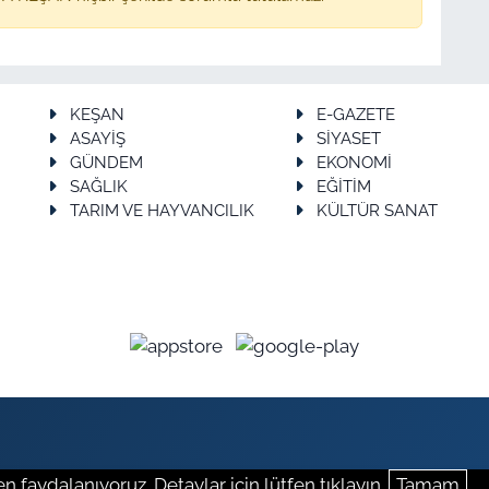
KEŞAN
E-GAZETE
ASAYİŞ
SİYASET
GÜNDEM
EKONOMİ
SAĞLIK
EĞİTİM
TARIM VE HAYVANCILIK
KÜLTÜR SANAT
n faydalanıyoruz. Detaylar için lütfen tıklayın.
Tamam