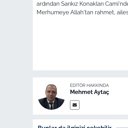
ardından Sarıkız Konakları Cami'nde
Merhumeye Allah'tan rahmet, ailesi 
TÜRKİYE
Bölge
Güvenlik
Genel
Politika
EDITÖR HAKKINDA
Flaş Haber
Mehmet Aytaç
Dış Haberler
Magazin
Bunlar da ilginizi çekebilir