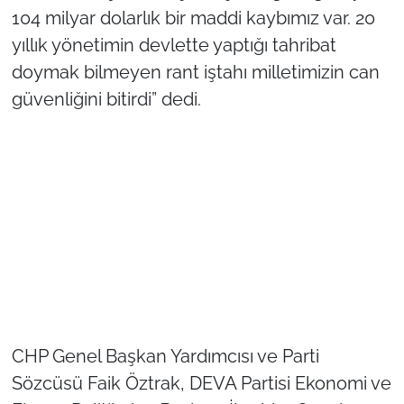
104 milyar dolarlık bir maddi kaybımız var. 20
TÜRKİYE
yıllık yönetimin devlette yaptığı tahribat
doymak bilmeyen rant iştahı milletimizin can
Bölge
güvenliğini bitirdi” dedi.
Güvenlik
Genel
Politika
Flaş Haber
Dış Haberler
CHP Genel Başkan Yardımcısı ve Parti
Magazin
Sözcüsü Faik Öztrak, DEVA Partisi Ekonomi ve