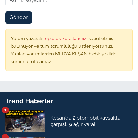
Gönder
Yorum yazarak
topluluk kurallarımızı
kabul etmiş
bulunuyor ve tüm sorumluluğu üstleniyorsunuz.
Yazılan yorumlardan MEDYA KEŞAN hiçbir şekilde
sorumlu tutulamaz.
Trend Haberler
1
Keşan’da 2 otomobil kavşakta
çarpıştı 9 ağır yaralı
2