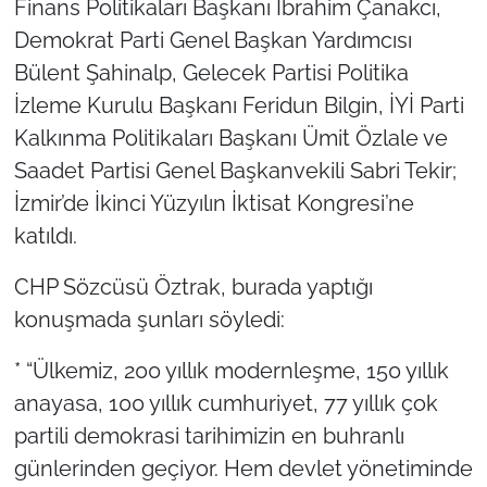
Finans Politikaları Başkanı İbrahim Çanakcı,
İş Dünyası
Demokrat Parti Genel Başkan Yardımcısı
Bilim Teknoloji
Bülent Şahinalp, Gelecek Partisi Politika
İzleme Kurulu Başkanı Feridun Bilgin, İYİ Parti
English News
Kalkınma Politikaları Başkanı Ümit Özlale ve
Saadet Partisi Genel Başkanvekili Sabri Tekir;
Canlı Maç
İzmir’de İkinci Yüzyılın İktisat Kongresi’ne
Finans
katıldı.
CHP Sözcüsü Öztrak, burada yaptığı
Genel-A
konuşmada şunları söyledi:
Gündem-Eğitim
* “Ülkemiz, 200 yıllık modernleşme, 150 yıllık
anayasa, 100 yıllık cumhuriyet, 77 yıllık çok
partili demokrasi tarihimizin en buhranlı
günlerinden geçiyor. Hem devlet yönetiminde