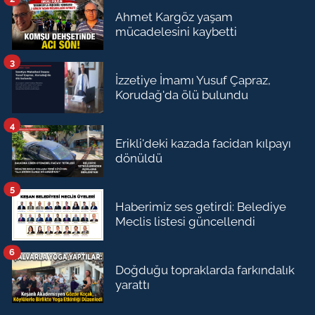
Ahmet Kargöz yaşam
mücadelesini kaybetti
3
İzzetiye İmamı Yusuf Çapraz,
Korudağ'da ölü bulundu
4
Erikli'deki kazada facidan kılpayı
dönüldü
5
Haberimiz ses getirdi: Belediye
Meclis listesi güncellendi
6
Doğduğu topraklarda farkındalık
yarattı