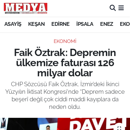
KEŞAN
ASAYİŞ
KEŞAN
EDİRNE
İPSALA
ENEZ
EKO
E-GAZETE
EKONOMİ
Faik Öztrak: Depremin
ASAYİŞ
ülkemize faturası 126
SİYASET
milyar dolar
GÜNDEM
CHP Sözcüsü Faik Öztrak, İzmir’deki İkinci
Yüzyılın İktisat Kongresi'nde “Deprem sadece
EKONOMİ
beşerî değil çok ciddi maddi kayıplara da
neden oldu.
SAĞLIK
EĞİTİM