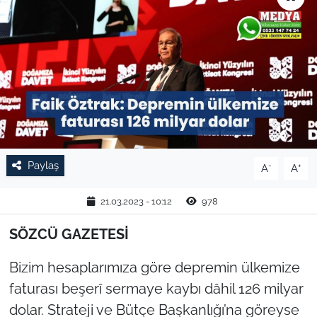
TARIM VE HAYVANCILIK
KÜLTÜR SANAT
RESMİ İLAN
SPOR
Paylaş
-
+
A
A
YAŞAM
21.03.2023 - 10:12
978
EDİRNE
SÖZCÜ GAZETESİ
TEKİRDAĞ
Bizim hesaplarımıza göre depremin ülkemize
KIRKLARELİ
faturası beşerî sermaye kaybı dâhil 126 milyar
dolar. Strateji ve Bütçe Başkanlığı’na göreyse
ÇANAKKALE