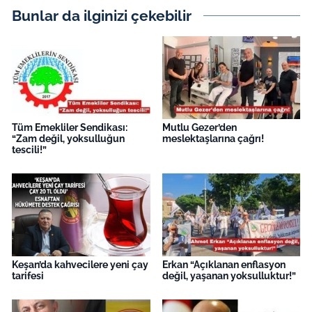
Bunlar da ilginizi çekebilir
Tüm Emekliler Sendikası:
Mutlu Gezer’den
“Zam değil, yoksulluğun
meslektaşlarına çağrı!
tescili!”
Keşan’da kahvecilere yeni çay
Erkan “Açıklanan enflasyon
tarifesi
değil, yaşanan yoksulluktur!”