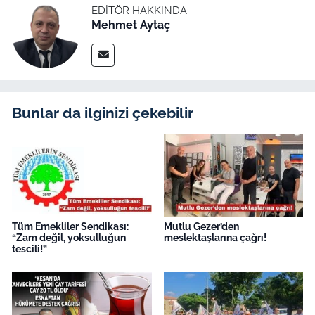
İş Dünyası
EDITÖR HAKKINDA
Mehmet Aytaç
Bilim Teknoloji
English News
Bunlar da ilginizi çekebilir
Canlı Maç
Finans
Genel-A
Gündem-Eğitim
Tüm Emekliler Sendikası:
Mutlu Gezer’den
“Zam değil, yoksulluğun
meslektaşlarına çağrı!
tescili!”