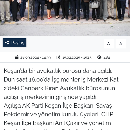
TARIM VE HAYVANCILIK
KÜLTÜR SANAT
RESMİ İLAN
Paylaş
-
+
A
A
SPOR
28.09.2024 - 14:39
15.02.2025 - 15:15
484
YAŞAM
Keşan’da bir avukatlık bürosu daha açıldı.
Dün saat 16.00’da İşçimenler İş Merkezi Kat
EDİRNE
2.’deki Canberk Kıran Avukatlık bürosunun
açılışı iş merkezinin girişinde yapıldı.
TEKİRDAĞ
Açılışa AK Parti Keşan İlçe Başkanı Savaş
Pekdemir ve yönetim kurulu üyeleri, CHP
KIRKLARELİ
Keşan İlçe Başkanı Anıl Çakır ve yönetim
ÇANAKKALE