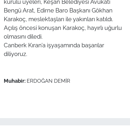
kurulu üyeleri, Keşan Belediyesi Avukatı
Bengü Arat, Edirne Baro Başkanı Gökhan
TÜRKİYE
Karakoç, meslektaşları ile yakınları katıldı.
Açılış öncesi konuşan Karakoç, hayırlı uğurlu
Bölge
olmasını diledi.
Güvenlik
Canberk Kıran’a işyaşamında başarılar
diliyoruz.
Genel
Politika
Muhabir:
ERDOĞAN DEMİR
Flaş Haber
Dış Haberler
Magazin