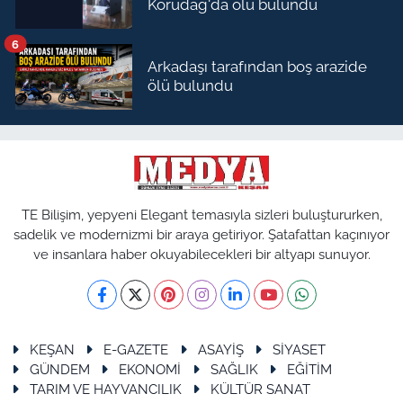
Korudağ'da ölü bulundu
6
Arkadaşı tarafından boş arazide
ölü bulundu
TE Bilişim, yepyeni Elegant temasıyla sizleri buluştururken,
sadelik ve modernizmi bir araya getiriyor. Şatafattan kaçınıyor
ve insanlara haber okuyabilecekleri bir altyapı sunuyor.
KEŞAN
E-GAZETE
ASAYİŞ
SİYASET
GÜNDEM
EKONOMİ
SAĞLIK
EĞİTİM
TARIM VE HAYVANCILIK
KÜLTÜR SANAT