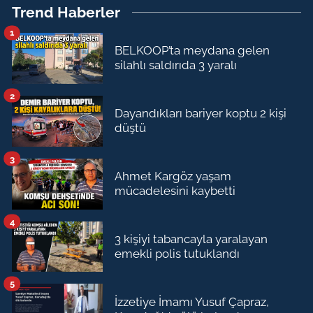
Trend Haberler
1
BELKOOP’ta meydana gelen
silahlı saldırıda 3 yaralı
2
Dayandıkları bariyer koptu 2 kişi
düştü
3
Ahmet Kargöz yaşam
mücadelesini kaybetti
4
3 kişiyi tabancayla yaralayan
emekli polis tutuklandı
5
İzzetiye İmamı Yusuf Çapraz,