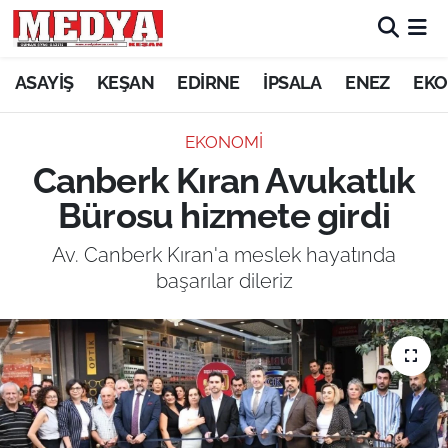
KEŞAN
ASAYİŞ
KEŞAN
EDİRNE
İPSALA
ENEZ
EKO
E-GAZETE
EKONOMİ
Canberk Kıran Avukatlık
ASAYİŞ
Bürosu hizmete girdi
SİYASET
Av. Canberk Kıran'a meslek hayatında
başarılar dileriz
GÜNDEM
EKONOMİ
SAĞLIK
EĞİTİM