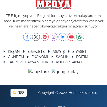
TE Bilişim, yepyeni Elegant temasıyla sizleri buluştururken,
sadelik ve modernizmi bir araya getiriyor. Şatafattan kaçınıyor
ve insanlara haber okuyabilecekleri bir altyapı sunuyor.
KEŞAN
E-GAZETE
ASAYİŞ
SİYASET
GÜNDEM
EKONOMİ
SAĞLIK
EĞİTİM
TARIM VE HAYVANCILIK
KÜLTÜR SANAT
RSS
Copyright © 2022. Her hakkı saklıdır.