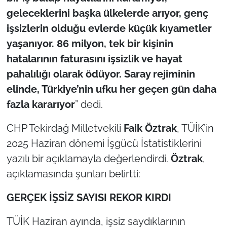
İş Dünyası
geleceklerini başka ülkelerde arıyor, genç
işsizlerin olduğu evlerde küçük kıyametler
Bilim Teknoloji
yaşanıyor. 86 milyon, tek bir kişinin
English News
hatalarının faturasını işsizlik ve hayat
pahalılığı olarak ödüyor. Saray rejiminin
Canlı Maç
elinde, Türkiye’nin ufku her geçen gün daha
fazla kararıyor
” dedi.
Finans
CHP Tekirdağ Milletvekili
Faik Öztrak
, TÜİK’in
Genel-A
2025 Haziran dönemi İşgücü İstatistiklerini
yazılı bir açıklamayla değerlendirdi.
Öztrak
,
Gündem-Eğitim
açıklamasında şunları belirtti:
GERÇEK İŞSİZ SAYISI REKOR KIRDI
TÜİK Haziran ayında, işsiz saydıklarının