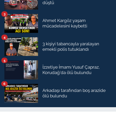
düştü
3
Ahmet Kargöz yaşam
mücadelesini kaybetti
4
3 kişiyi tabancayla yaralayan
emekli polis tutuklandı
5
İzzetiye İmamı Yusuf Çapraz,
Korudağ'da ölü bulundu
6
Arkadaşı tarafından boş arazide
ölü bulundu