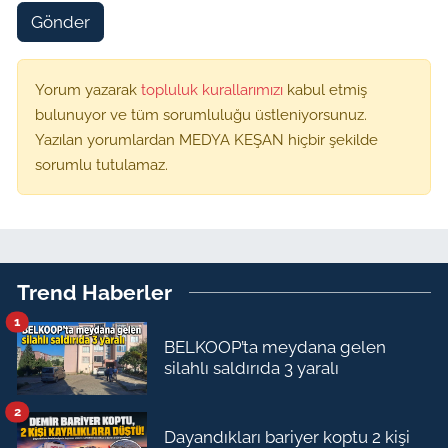
Gönder
Yorum yazarak
topluluk kurallarımızı
kabul etmiş
bulunuyor ve tüm sorumluluğu üstleniyorsunuz.
Yazılan yorumlardan MEDYA KEŞAN hiçbir şekilde
sorumlu tutulamaz.
Trend Haberler
1
BELKOOP’ta meydana gelen
silahlı saldırıda 3 yaralı
2
Dayandıkları bariyer koptu 2 kişi