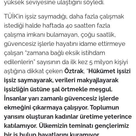
yüksek seviyesine ulaştığını söyledi.
TÜRKİYE
TÜİK’in işsiz saymadığı, daha fazla çalışmak
istediği halde haftada 40 saatten fazla
Bölge
çalışma imkanı bulamayan, çoğu saatlik,
güvencesiz işlerle hayatını idame ettirmeye
Güvenlik
çalışan “zamana bağlı eksik istihdam
Genel
edilenlerin” sayısının da ilk kez 5 milyon kişiyi
aştığına dikkat çeken
Öztrak
, “
Hükümet işsizi
Politika
işsiz saymayarak, verileri makyajlayarak
işsizliğin üstüne şal örtmekle meşgul.
Flaş Haber
İnsanlar yarı zamanlı güvencesiz işlerde
ekmeğini çıkarmaya çalışıyor. Toplumun
Dış Haberler
yarısını oluşturan kadınlar üretime yeterince
Magazin
katılamıyor. Ülkemizin teminatı gençlerimiz
bir iş bulup hayatlarını kuramıyor,