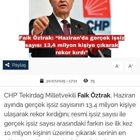
TARIM VE HAYVANCILIK
KÜLTÜR SANAT
RESMİ İLAN
SPOR
Paylaş
-
+
A
A
YAŞAM
30.07.2025 - 17:11
75
EDİRNE
CHP’ Tekirdağ Milletvekili
Faik Öztrak
, Haziran
ayında gerçek işsiz sayısının 13,4 milyon kişiye
TEKİRDAĞ
ulaşarak rekor kırdığını; resmi işsiz sayısı ile
gerçek işsiz sayısı arasındaki farkın ise ilk kez
KIRKLARELİ
10 milyon kişinin üzerine çıkarak serinin en
ÇANAKKALE