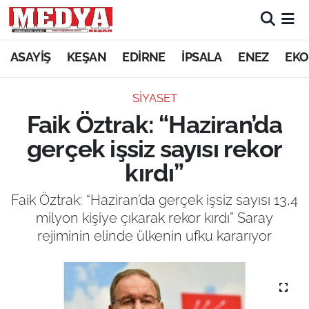
KEŞAN
ASAYİŞ
KEŞAN
EDİRNE
İPSALA
ENEZ
EKO
E-GAZETE
SİYASET
Faik Öztrak: “Haziran’da
ASAYİŞ
gerçek işsiz sayısı rekor
SİYASET
kırdı”
GÜNDEM
Faik Öztrak: “Haziran’da gerçek işsiz sayısı 13,4
milyon kişiye çıkarak rekor kırdı” Saray
EKONOMİ
rejiminin elinde ülkenin ufku kararıyor
SAĞLIK
EĞİTİM