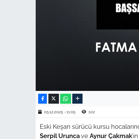
TARIM VE HAYVANCILIK
KÜLTÜR SANAT
RESMİ İLAN
SPOR
YAŞAM
EDİRNE
TEKİRDAĞ
05.12.2025 - 11:05
102
KIRKLARELİ
Eski Keşan sürücü kursu hocalar
Serpil Urunca
ve
Aynur Çakmak
’ı
ÇANAKKALE