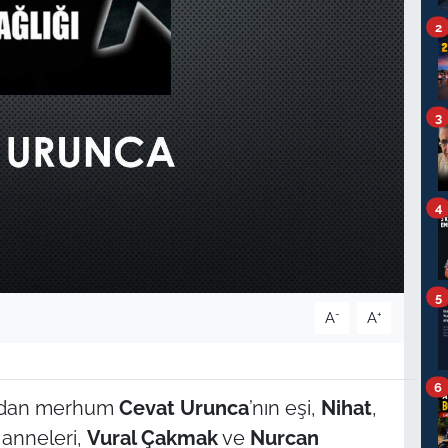
2
3
4
5
-
+
A
A
6
ından merhum
Cevat Urunca
’nın eşi,
Nihat
,
n anneleri,
Vural Çakmak
ve
Nurcan