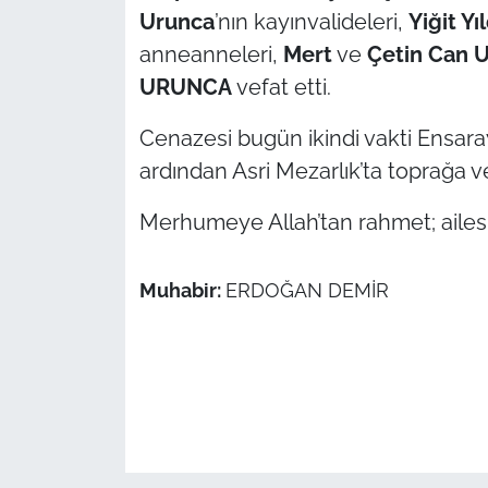
Urunca
’nın kayınvalideleri,
Yiğit Yı
TÜRKİYE
anneanneleri,
Mert
ve
Çetin Can 
URUNCA
vefat etti.
Bölge
Cenazesi bugün ikindi vakti Ensar
Güvenlik
ardından Asri Mezarlık’ta toprağa v
Genel
Merhumeye Allah’tan rahmet; ailesi il
Politika
Muhabir:
ERDOĞAN DEMİR
Flaş Haber
Dış Haberler
Magazin