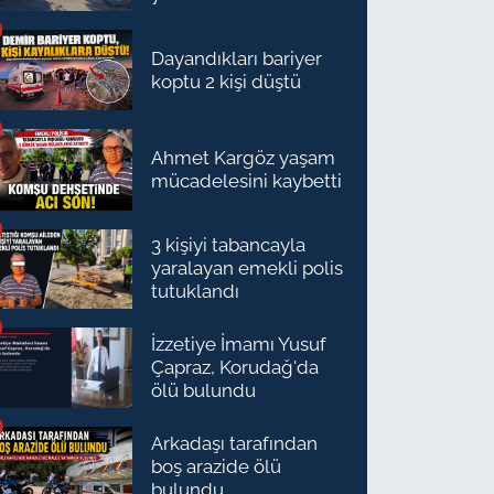
Dayandıkları bariyer
koptu 2 kişi düştü
Ahmet Kargöz yaşam
mücadelesini kaybetti
3 kişiyi tabancayla
yaralayan emekli polis
tutuklandı
İzzetiye İmamı Yusuf
Çapraz, Korudağ'da
ölü bulundu
Arkadaşı tarafından
boş arazide ölü
bulundu