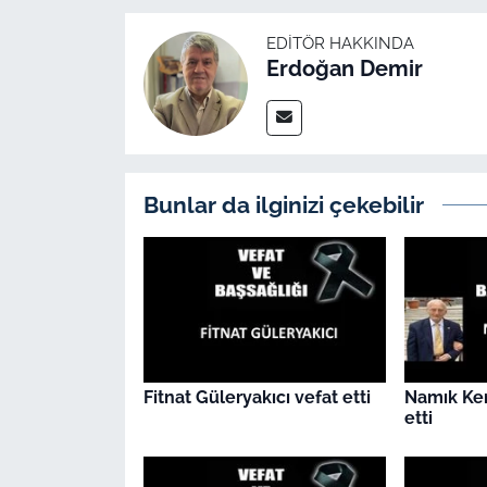
İş Dünyası
EDITÖR HAKKINDA
Bilim Teknoloji
Erdoğan Demir
English News
Canlı Maç
Bunlar da ilginizi çekebilir
Finans
Genel-A
Gündem-Eğitim
Fitnat Güleryakıcı vefat etti
Namık Ke
etti