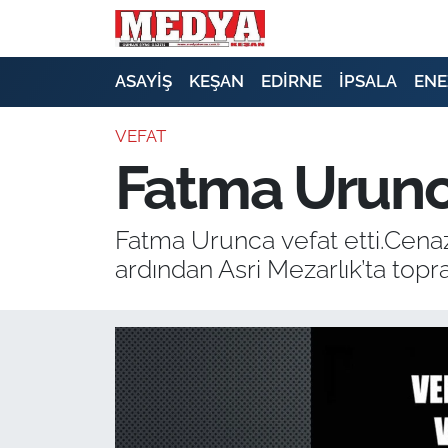
KEŞAN
ASAYİŞ
KEŞAN
EDİRNE
İPSALA
ENE
E-GAZETE
VEFAT
Fatma Urunca
ASAYİŞ
SİYASET
Fatma Urunca vefat etti.Cenaz
ardından Asri Mezarlık’ta topr
GÜNDEM
EKONOMİ
SAĞLIK
EĞİTİM