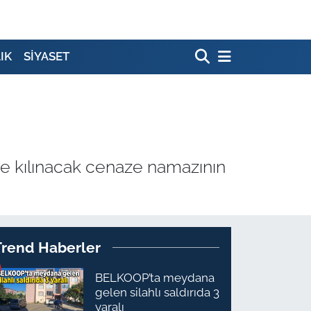
IK
SİYASET
de kılınacak cenaze namazının
Trend Haberler
BELKOOP’ta meydana
gelen silahlı saldırıda 3
yaralı