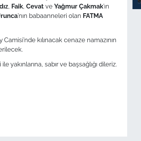
ldız
,
Faik
,
Cevat
ve
Yağmur Çakmak
’ın
Urunca
’nın babaanneleri olan
FATMA
ay Camisi’nde kılınacak cenaze namazının
erilecek.
e yakınlarına, sabır ve başsağlığı dileriz.