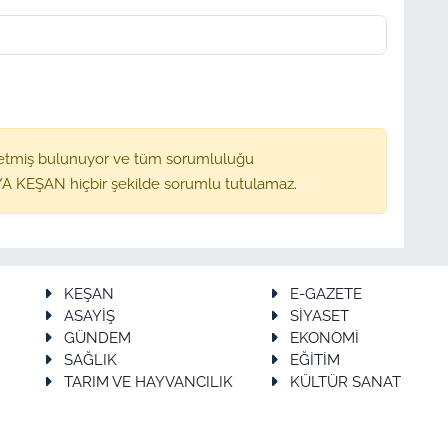
etmiş bulunuyor ve tüm sorumluluğu
A KEŞAN hiçbir şekilde sorumlu tutulamaz.
KEŞAN
E-GAZETE
ASAYİŞ
SİYASET
GÜNDEM
EKONOMİ
SAĞLIK
EĞİTİM
TARIM VE HAYVANCILIK
KÜLTÜR SANAT