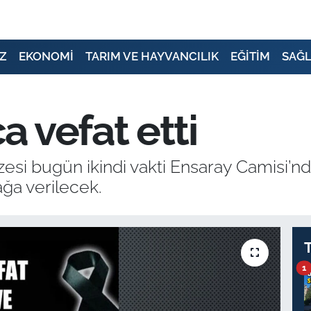
Z
EKONOMİ
TARIM VE HAYVANCILIK
EĞİTİM
SAĞL
 vefat etti
esi bugün ikindi vakti Ensaray Camisi’n
ağa verilecek.
1