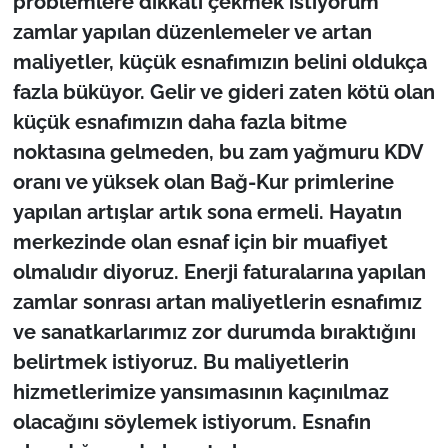
problemlere dikkati çekmek istiyorum
zamlar yapılan düzenlemeler ve artan
TÜRKİYE
maliyetler, küçük esnafımızın belini oldukça
fazla büküyor. Gelir ve gideri zaten kötü olan
Bölge
küçük esnafımızın daha fazla bitme
Güvenlik
noktasına gelmeden, bu zam yağmuru KDV
oranı ve yüksek olan Bağ-Kur primlerine
Genel
yapılan artışlar artık sona ermeli. Hayatın
merkezinde olan esnaf için bir muafiyet
Politika
olmalıdır diyoruz. Enerji faturalarına yapılan
zamlar sonrası artan maliyetlerin esnafımız
Flaş Haber
ve sanatkarlarımız zor durumda bıraktığını
Dış Haberler
belirtmek istiyoruz. Bu maliyetlerin
hizmetlerimize yansımasının kaçınılmaz
Magazin
olacağını söylemek istiyorum. Esnafın