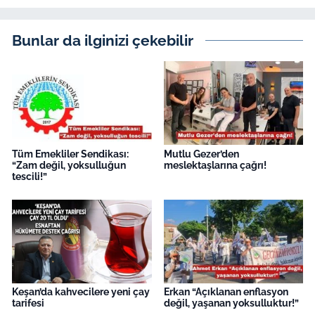
Bunlar da ilginizi çekebilir
Tüm Emekliler Sendikası:
Mutlu Gezer’den
“Zam değil, yoksulluğun
meslektaşlarına çağrı!
tescili!”
Keşan’da kahvecilere yeni çay
Erkan “Açıklanan enflasyon
tarifesi
değil, yaşanan yoksulluktur!”