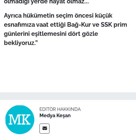
olmadığı yerde hayat olmaz...
İş Dünyası
Ayrıca hükümetin seçim öncesi küçük
Bilim Teknoloji
esnafımıza vaat ettiği Bağ-Kur ve SSK prim
günlerini eşitlemesini dört gözle
English News
bekliyoruz.”
Canlı Maç
Finans
Genel-A
Gündem-Eğitim
EDITÖR HAKKINDA
Medya Keşan