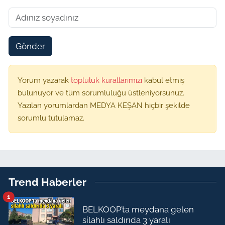
Gönder
Yorum yazarak
topluluk kurallarımızı
kabul etmiş
bulunuyor ve tüm sorumluluğu üstleniyorsunuz.
Yazılan yorumlardan MEDYA KEŞAN hiçbir şekilde
sorumlu tutulamaz.
Trend Haberler
1
BELKOOP’ta meydana gelen
silahlı saldırıda 3 yaralı