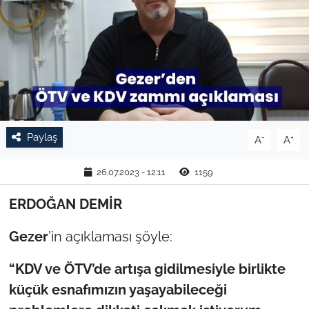
TARIM VE HAYVANCILIK
KÜLTÜR SANAT
RESMİ İLAN
SPOR
Paylaş
-
+
A
A
YAŞAM
26.07.2023 - 12:11
1159
EDİRNE
ERDOĞAN DEMİR
Gezer
’in açıklaması şöyle:
TEKİRDAĞ
“KDV ve ÖTV’de artışa gidilmesiyle birlikte
KIRKLARELİ
küçük esnafımızın yaşayabileceği
ÇANAKKALE