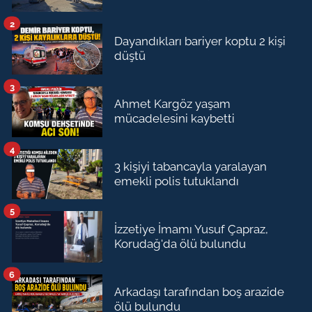
2
Dayandıkları bariyer koptu 2 kişi
düştü
3
Ahmet Kargöz yaşam
mücadelesini kaybetti
4
3 kişiyi tabancayla yaralayan
emekli polis tutuklandı
5
İzzetiye İmamı Yusuf Çapraz,
Korudağ'da ölü bulundu
6
Arkadaşı tarafından boş arazide
ölü bulundu