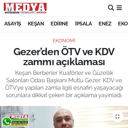
KEŞAN
ASAYİŞ
KEŞAN
EDİRNE
İPSALA
ENEZ
EKO
E-GAZETE
EKONOMİ
Gezer’den ÖTV ve KDV
ASAYİŞ
zammı açıklaması
SİYASET
Keşan Berberler Kuaförler ve Güzellik
Salonları Odası Başkanı Mutlu Gezer, KDV ve
GÜNDEM
ÖTV’ye yapılan zamla ilgili esnafın yaşayacağı
sorunlara dikkat çeken bir açıklama yayınladı.
EKONOMİ
SAĞLIK
EĞİTİM