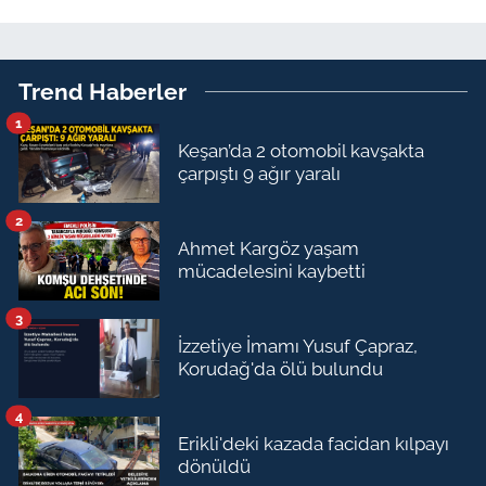
Trend Haberler
1
Keşan’da 2 otomobil kavşakta
çarpıştı 9 ağır yaralı
2
Ahmet Kargöz yaşam
mücadelesini kaybetti
3
İzzetiye İmamı Yusuf Çapraz,
Korudağ'da ölü bulundu
4
Erikli'deki kazada facidan kılpayı
dönüldü