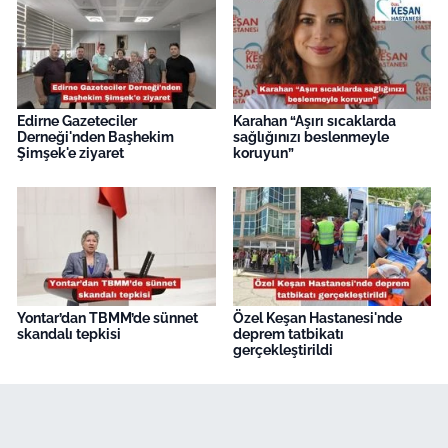
Edirne Gazeteciler
Karahan “Aşırı sıcaklarda
Derneği'nden Başhekim
sağlığınızı beslenmeyle
Şimşek'e ziyaret
koruyun”
Yontar’dan TBMM’de sünnet
Özel Keşan Hastanesi'nde
skandalı tepkisi
deprem tatbikatı
gerçekleştirildi