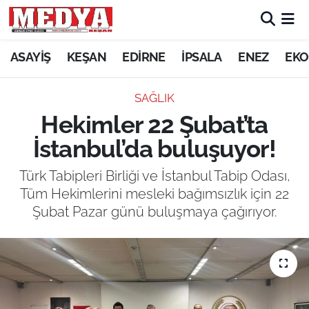
KEŞAN
ASAYİŞ
KEŞAN
EDİRNE
İPSALA
ENEZ
EKO
E-GAZETE
SAĞLIK
Hekimler 22 Şubat’ta
ASAYİŞ
İstanbul’da buluşuyor!
SİYASET
Türk Tabipleri Birliği ve İstanbul Tabip Odası,
Tüm Hekimlerini mesleki bağımsızlık için 22
GÜNDEM
Şubat Pazar günü buluşmaya çağırıyor.
EKONOMİ
SAĞLIK
EĞİTİM