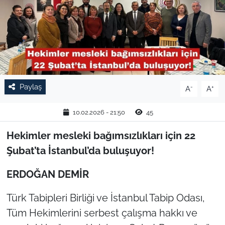
TARIM VE HAYVANCILIK
KÜLTÜR SANAT
RESMİ İLAN
Paylaş
-
+
A
A
SPOR
10.02.2026 - 21:50
45
YAŞAM
Hekimler mesleki bağımsızlıkları için 22
EDİRNE
Şubat’ta İstanbul’da buluşuyor!
TEKİRDAĞ
ERDOĞAN DEMİR
Türk Tabipleri Birliği ve İstanbul Tabip Odası,
KIRKLARELİ
Tüm Hekimlerini serbest çalışma hakkı ve
ÇANAKKALE