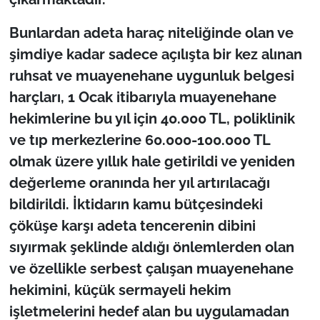
İş Dünyası
Bunlardan adeta haraç niteliğinde olan ve
Bilim Teknoloji
şimdiye kadar sadece açılışta bir kez alınan
ruhsat ve muayenehane uygunluk belgesi
English News
harçları, 1 Ocak itibarıyla muayenehane
Canlı Maç
hekimlerine bu yıl için 40.000 TL, poliklinik
ve tıp merkezlerine 60.000-100.000 TL
Finans
olmak üzere yıllık hale getirildi ve yeniden
değerleme oranında her yıl artırılacağı
Genel-A
bildirildi. İktidarın kamu bütçesindeki
Gündem-Eğitim
çöküşe karşı adeta tencerenin dibini
sıyırmak şeklinde aldığı önlemlerden olan
ve özellikle serbest çalışan muayenehane
hekimini, küçük sermayeli hekim
işletmelerini hedef alan bu uygulamadan