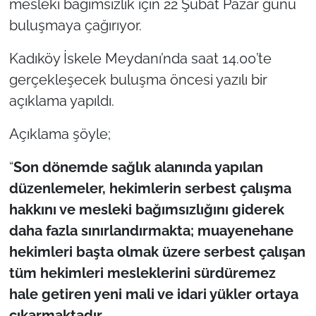
mesleki bağımsızlık için 22 Şubat Pazar günü
buluşmaya çağırıyor.
TÜRKİYE
Kadıköy İskele Meydanı’nda saat 14.00’te
Bölge
gerçekleşecek buluşma öncesi yazılı bir
açıklama yapıldı.
Güvenlik
Açıklama şöyle;
Genel
“
Son dönemde sağlık alanında yapılan
Politika
düzenlemeler, hekimlerin serbest çalışma
hakkını ve mesleki bağımsızlığını giderek
Flaş Haber
daha fazla sınırlandırmakta; muayenehane
Dış Haberler
hekimleri başta olmak üzere serbest çalışan
tüm hekimleri mesleklerini sürdüremez
Magazin
hale getiren yeni mali ve idari yükler ortaya
çıkarmaktadır.