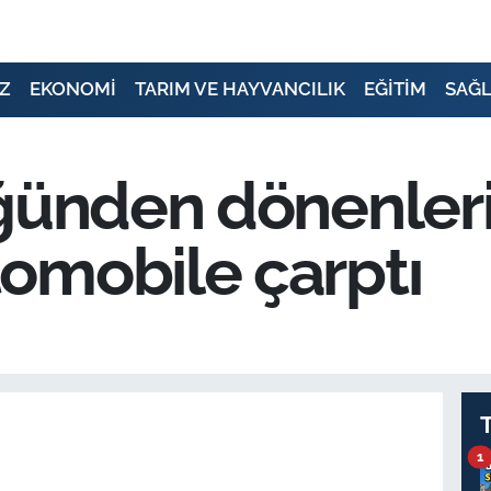
Z
EKONOMİ
TARIM VE HAYVANCILIK
EĞİTİM
SAĞL
ğünden dönenleri
omobile çarptı
1