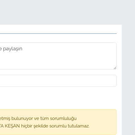
etmiş bulunuyor ve tüm sorumluluğu
A KEŞAN hiçbir şekilde sorumlu tutulamaz.