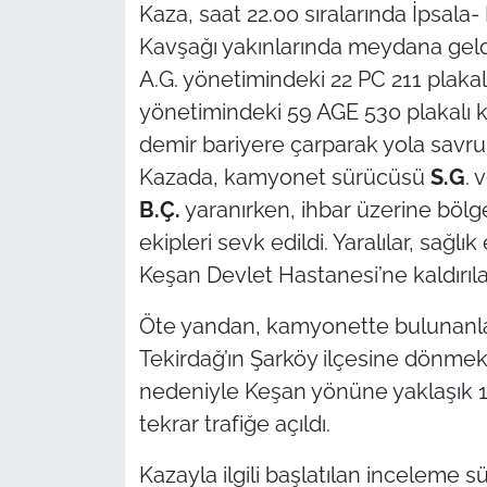
Kaza, saat 22.00 sıralarında İpsal
Kavşağı yakınlarında meydana geld
TÜRKİYE
A.G. yönetimindeki 22 PC 211 plakal
Bölge
yönetimindeki 59 AGE 530 plakalı 
demir bariyere çarparak yola savru
Güvenlik
Kazada, kamyonet sürücüsü
S.G
. 
B.Ç.
yaranırken, ihbar üzerine bölge
Genel
ekipleri sevk edildi. Yaralılar, sağl
Keşan Devlet Hastanesi’ne kaldırılar
Politika
Öte yandan, kamyonette bulunanları
Flaş Haber
Tekirdağ’ın Şarköy ilçesine dönmek ü
Dış Haberler
nedeniyle Keşan yönüne yaklaşık 1 s
tekrar trafiğe açıldı.
Magazin
Kazayla ilgili başlatılan inceleme s