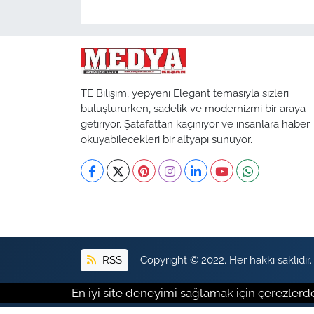
TE Bilişim, yepyeni Elegant temasıyla sizleri
buluştururken, sadelik ve modernizmi bir araya
getiriyor. Şatafattan kaçınıyor ve insanlara haber
okuyabilecekleri bir altyapı sunuyor.
RSS
Copyright © 2022. Her hakkı saklıdır.
En iyi site deneyimi sağlamak için çerezlerde