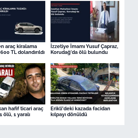
en araç kiralama
İzzetiye İmamı Yusuf Çapraz,
.600 TL dolandırıldı
Korudağ'da ölü bulundu
an hafif ticari araç
Erikli'deki kazada facidan
 1 ölü, 1 yaralı
kılpayı dönüldü