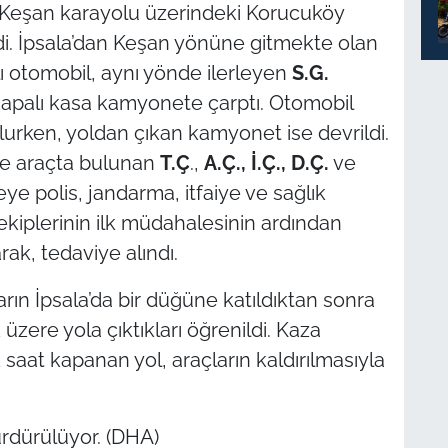
a- Keşan karayolu üzerindeki Korucuköy
i. İpsala’dan Keşan yönüne gitmekte olan
ı otomobil, aynı yönde ilerleyen
S.G.
kapalı kasa kamyonete çarptı. Otomobil
lurken, yoldan çıkan kamyonet ise devrildi.
ve araçta bulunan
T.Ç
.,
A.Ç., İ.Ç., D.Ç.
ve
ye polis, jandarma, itfaiye ve sağlık
ık ekiplerinin ilk müdahalesinin ardından
ak, tedaviye alındı.
n İpsala’da bir düğüne katıldıktan sonra
zere yola çıktıkları öğrenildi. Kaza
aat kapanan yol, araçların kaldırılmasıyla
ürdürülüyor. (DHA)