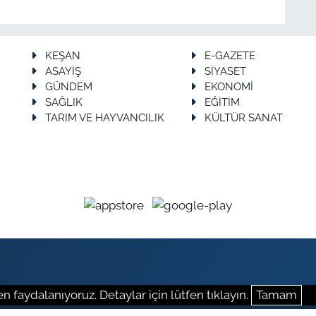
KEŞAN
E-GAZETE
ASAYİŞ
SİYASET
GÜNDEM
EKONOMİ
SAĞLIK
EĞİTİM
TARIM VE HAYVANCILIK
KÜLTÜR SANAT
n faydalanıyoruz. Detaylar için lütfen tıklayın.
Tamam