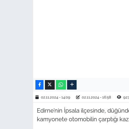
TARIM VE HAYVANCILIK
KÜLTÜR SANAT
RESMİ İLAN
SPOR
YAŞAM
EDİRNE
02.11.2024 - 14:09
02.11.2024 - 16:58
92
TEKİRDAĞ
Edirne’nin İpsala ilçesinde, düğünd
KIRKLARELİ
kamyonete otomobilin çarptığı kazad
ÇANAKKALE