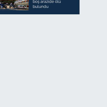
boş arazide ölü
bulundu