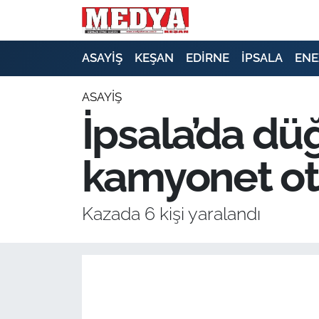
KEŞAN
ASAYİŞ
KEŞAN
EDİRNE
İPSALA
ENE
E-GAZETE
ASAYİŞ
İpsala’da dü
ASAYİŞ
kamyonet ot
SİYASET
GÜNDEM
Kazada 6 kişi yaralandı
EKONOMİ
SAĞLIK
EĞİTİM