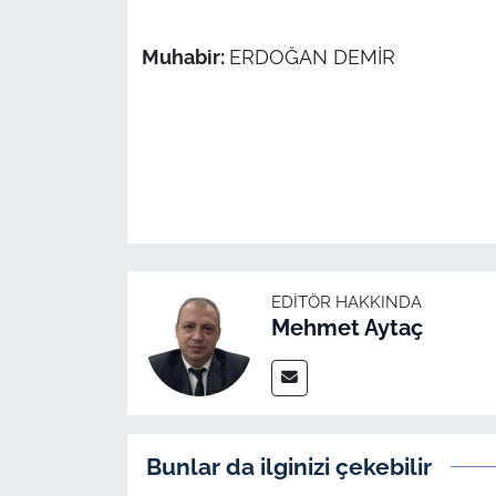
İş Dünyası
Muhabir:
ERDOĞAN DEMİR
Bilim Teknoloji
English News
Canlı Maç
Finans
Genel-A
EDITÖR HAKKINDA
Mehmet Aytaç
Gündem-Eğitim
Bunlar da ilginizi çekebilir