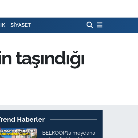
IK
SİYASET
n taşındığı
Trend Haberler
BELKOOP’ta meydana