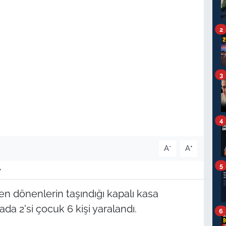
2
3
4
-
+
A
A
5
7
en dönenlerin taşındığı kapalı kasa
a 2'si çocuk 6 kişi yaralandı.
6