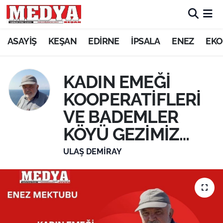
KEŞAN
ASAYİŞ
KEŞAN
EDİRNE
İPSALA
ENEZ
EKO
E-GAZETE
KADIN EMEĞİ
ASAYİŞ
KOOPERATİFLERİ
VE BADEMLER
SİYASET
KÖYÜ GEZİMİZ…
GÜNDEM
ULAŞ DEMİRAY
EKONOMİ
SAĞLIK
EĞİTİM