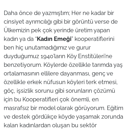
İş Dünyası
Daha önce de yazmıştım; Her ne kadar bir
Bilim Teknoloji
cinsiyet ayrımcılığı gibi bir görüntü verse de
Ülkemizin pek çok yerinde üretim yapan
English News
kadın ya da “
Kadın Emeği
” kooperatiflerini
Canlı Maç
ben hiç unutamadığımız ve gurur
duyduğumuz 1940’ların Köy Enstitüleri’ne
Finans
benzetiyorum. Köylerde özellikle tarımda yaş
ortalamasının ellilere dayanması, genç ve
Genel-A
özellikle erkek nüfusun köyleri terk etmesi,
göç, işsizlik sorunu gibi sorunların çözümü
Gündem-Eğitim
için bu Kooperatifleri çok önemli, en
masrafsız bir model olarak görüyorum. Eğitim
ve destek gördükçe köyde yaşamak zorunda
kalan kadınlardan oluşan bu sektör