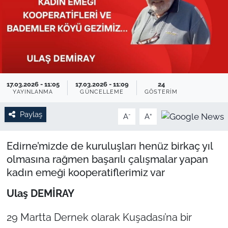
TARIM VE HAYVANCILIK
KÜLTÜR SANAT
RESMİ İLAN
17.03.2026 - 11:05
17.03.2026 - 11:09
24
YAYINLANMA
GÜNCELLEME
GÖSTERIM
SPOR
Paylaş
-
+
A
A
YAŞAM
Edirne’mizde de kuruluşları henüz birkaç yıl
EDİRNE
olmasına rağmen başarılı çalışmalar yapan
kadın emeği kooperatiflerimiz var
TEKİRDAĞ
Ulaş DEMİRAY
KIRKLARELİ
29 Martta Dernek olarak Kuşadası’na bir
ÇANAKKALE