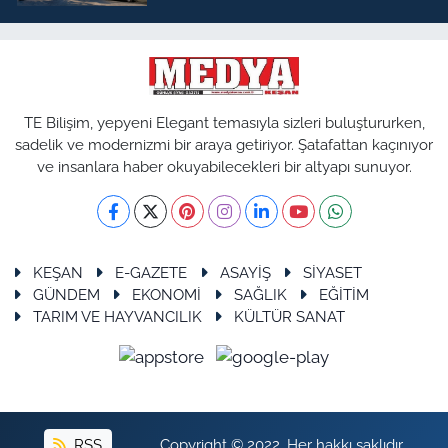
TE Bilişim, yepyeni Elegant temasıyla sizleri buluştururken,
sadelik ve modernizmi bir araya getiriyor. Şatafattan kaçınıyor
ve insanlara haber okuyabilecekleri bir altyapı sunuyor.
KEŞAN
E-GAZETE
ASAYİŞ
SİYASET
GÜNDEM
EKONOMİ
SAĞLIK
EĞİTİM
TARIM VE HAYVANCILIK
KÜLTÜR SANAT
RSS
Copyright © 2022. Her hakkı saklıdır.