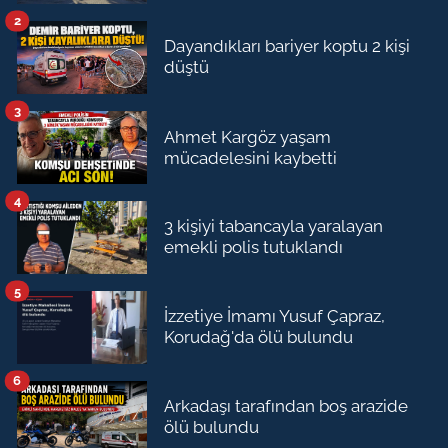
2
Dayandıkları bariyer koptu 2 kişi
düştü
3
Ahmet Kargöz yaşam
mücadelesini kaybetti
4
3 kişiyi tabancayla yaralayan
emekli polis tutuklandı
5
İzzetiye İmamı Yusuf Çapraz,
Korudağ'da ölü bulundu
6
Arkadaşı tarafından boş arazide
ölü bulundu