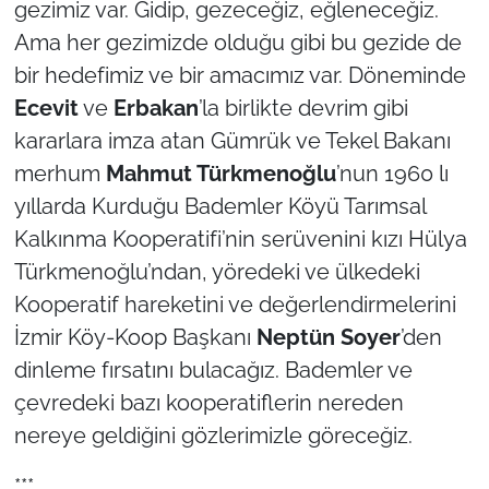
gezimiz var. Gidip, gezeceğiz, eğleneceğiz.
Ama her gezimizde olduğu gibi bu gezide de
TÜRKİYE
bir hedefimiz ve bir amacımız var. Döneminde
Ecevit
ve
Erbakan
’la birlikte devrim gibi
Bölge
kararlara imza atan Gümrük ve Tekel Bakanı
Güvenlik
merhum
Mahmut Türkmenoğlu
’nun 1960 lı
yıllarda Kurduğu Bademler Köyü Tarımsal
Genel
Kalkınma Kooperatifi’nin serüvenini kızı Hülya
Türkmenoğlu’ndan, yöredeki ve ülkedeki
Politika
Kooperatif hareketini ve değerlendirmelerini
Flaş Haber
İzmir Köy-Koop Başkanı
Neptün Soyer
’den
dinleme fırsatını bulacağız. Bademler ve
Dış Haberler
çevredeki bazı kooperatiflerin nereden
nereye geldiğini gözlerimizle göreceğiz.
Magazin
***