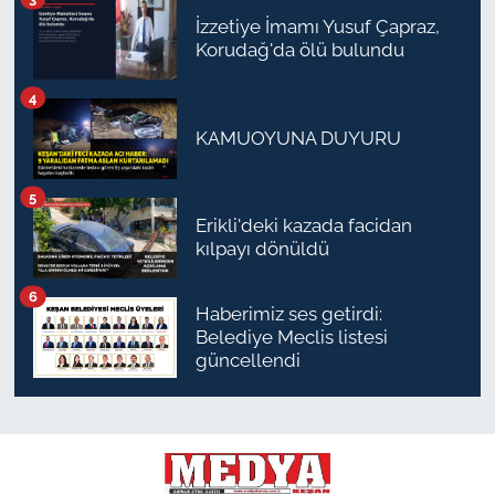
İzzetiye İmamı Yusuf Çapraz,
Korudağ'da ölü bulundu
4
KAMUOYUNA DUYURU
5
Erikli'deki kazada facidan
kılpayı dönüldü
6
Haberimiz ses getirdi:
Belediye Meclis listesi
güncellendi