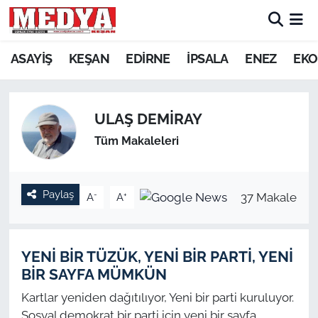
KEŞAN
ASAYİŞ
KEŞAN
EDİRNE
İPSALA
ENEZ
EKO
E-GAZETE
ULAŞ DEMİRAY
ASAYİŞ
Tüm Makaleleri
SİYASET
Paylaş
-
+
37 Makale
A
A
GÜNDEM
EKONOMİ
YENİ BİR TÜZÜK, YENİ BİR PARTİ, YENİ
SAĞLIK
BİR SAYFA MÜMKÜN
Kartlar yeniden dağıtılıyor, Yeni bir parti kuruluyor.
EĞİTİM
Sosyal demokrat bir parti için yeni bir sayfa