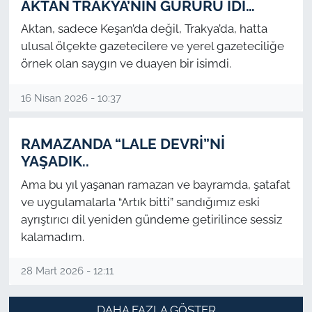
AKTAN TRAKYA’NIN GURURU İDİ…
Aktan, sadece Keşan’da değil, Trakya’da, hatta
ulusal ölçekte gazetecilere ve yerel gazeteciliğe
örnek olan saygın ve duayen bir isimdi.
16 Nisan 2026 - 10:37
RAMAZANDA “LALE DEVRİ”Nİ
YAŞADIK..
Ama bu yıl yaşanan ramazan ve bayramda, şatafat
ve uygulamalarla “Artık bitti” sandığımız eski
ayrıştırıcı dil yeniden gündeme getirilince sessiz
kalamadım.
28 Mart 2026 - 12:11
DAHA FAZLA GÖSTER