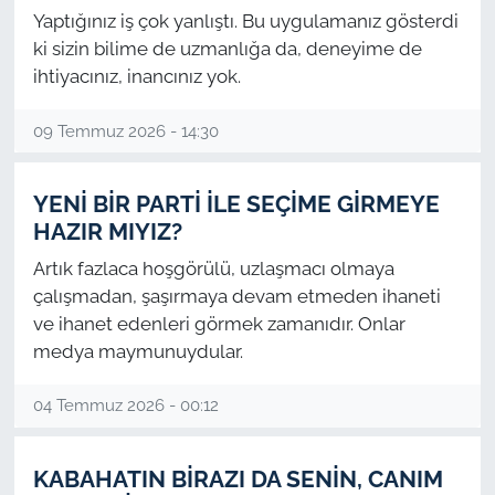
İş Dünyası
Yaptığınız iş çok yanlıştı. Bu uygulamanız gösterdi
ki sizin bilime de uzmanlığa da, deneyime de
Bilim Teknoloji
ihtiyacınız, inancınız yok.
English News
09 Temmuz 2026 - 14:30
Canlı Maç
YENİ BİR PARTİ İLE SEÇİME GİRMEYE
HAZIR MIYIZ?
Finans
Artık fazlaca hoşgörülü, uzlaşmacı olmaya
Genel-A
çalışmadan, şaşırmaya devam etmeden ihaneti
ve ihanet edenleri görmek zamanıdır. Onlar
Gündem-Eğitim
medya maymunuydular.
04 Temmuz 2026 - 00:12
KABAHATIN BİRAZI DA SENİN, CANIM