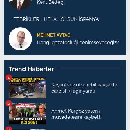
Kent Belleği
TEBRİKLER … HELAL OLSUN İSPANYA
MEHMET AYTAÇ
Hangi gazeteciliği benimseyeceğiz?
Trend Haberler
1
Keşan’da 2 otomobil kavşakta
çarpıştı 9 ağır yaralı
2
Ahmet Kargöz yaşam
mücadelesini kaybetti
3