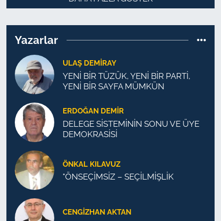
Yazarlar
ULAŞ DEMİRAY
YENİ BİR TÜZÜK, YENİ BİR PARTİ,
YENİ BİR SAYFA MÜMKÜN
ERDOĞAN DEMIR
DELEGE SİSTEMİNİN SONU VE ÜYE
DEMOKRASİSİ
ÖNKAL KILAVUZ
"ÖNSEÇİMSİZ – SEÇİLMİŞLİK
CENGİZHAN AKTAN