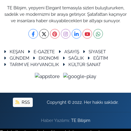
TE Bilişim, yepyeni Elegant temasıyla sizleri buluştururken,
sadelik ve modernizmi bir araya getiriyor. Şatafattan kaçınıyor
ve insanlara haber okuyabilecekleri bir altyapı sunuyor.
KEŞAN
E-GAZETE
ASAYİŞ
SİYASET
GÜNDEM
EKONOMİ
SAĞLIK
EĞİTİM
TARIM VE HAYVANCILIK
KÜLTÜR SANAT
RSS
Copyright © 2022. Her hakkı saklıdır.
Haber Yazılımı:
TE Bilişim