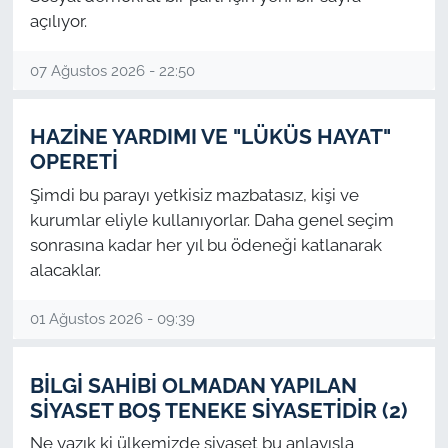
açılıyor.
TARIM VE HAYVANCILIK
07 Ağustos 2026 - 22:50
KÜLTÜR SANAT
HAZİNE YARDIMI VE "LÜKÜS HAYAT"
RESMİ İLAN
OPERETİ
SPOR
Şimdi bu parayı yetkisiz mazbatasız, kişi ve
kurumlar eliyle kullanıyorlar. Daha genel seçim
YAŞAM
sonrasına kadar her yıl bu ödeneği katlanarak
alacaklar.
EDİRNE
01 Ağustos 2026 - 09:39
TEKİRDAĞ
BİLGİ SAHİBİ OLMADAN YAPILAN
KIRKLARELİ
SİYASET BOŞ TENEKE SİYASETİDİR (2)
Ne yazık ki ülkemizde siyaset bu anlayışla
ÇANAKKALE