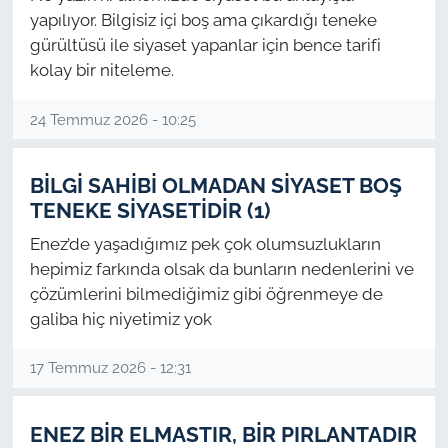
yapılıyor. Bilgisiz içi boş ama çıkardığı teneke
gürültüsü ile siyaset yapanlar için bence tarifi
TÜRKİYE
kolay bir niteleme.
Bölge
24 Temmuz 2026 - 10:25
Güvenlik
BİLGİ SAHİBİ OLMADAN SİYASET BOŞ
Genel
TENEKE SİYASETİDİR (1)
Enez’de yaşadığımız pek çok olumsuzlukların
Politika
hepimiz farkında olsak da bunların nedenlerini ve
çözümlerini bilmediğimiz gibi öğrenmeye de
Flaş Haber
galiba hiç niyetimiz yok
Dış Haberler
17 Temmuz 2026 - 12:31
Magazin
ENEZ BİR ELMASTIR, BİR PIRLANTADIR