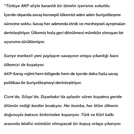
“Türkiye AKP eliyle karanlık bir tünelin içerisine sokuldu.
TÜRKİYE
İçerde-dışarıda savaş konsepti ülkemizi adım adım Suriyelileşme
sürecine soktu. Savaş her adımında etnik ve mezhepsel ayrışmaları
Bölge
derinleştiriyor. Ülkemiz hızla geri dönülmesi mümkün olmayan bir
uçuruma sürükleniyor.
Güvenlik
Suriye merkezli yeni paylaşım savaşının ortaya çıkardığı kaos
Genel
ülkemizi de kuşatıyor.
AKP-Saray rejimi hem bölgede hem de içerde daha fazla savaş
Politika
politikası ile Suriyelileşmeyi derinleştiriyor.
Flaş Haber
Cizre’de, Silopi’de, Diyarbakır’da aylardır süren kuşatma geride
Dış Haberler
ölümün indiği kentler bırakıyor. Her bomba, her ölüm ülkenin
doğusuyla batısını birbirinden koparıyor. Türk ve Kürt halkı
Magazin
arasında telafisi mümkün olmayacak bir kopuş ortaya çıkarıyor.