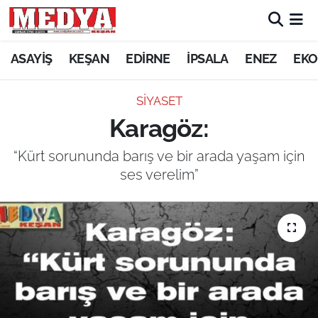
KEŞAN
ASAYİŞ
KEŞAN
EDİRNE
İPSALA
ENEZ
EKO
E-GAZETE
SİYASET
Karagöz:
ASAYİŞ
“Kürt sorununda barış ve bir arada yaşam için
SİYASET
ses verelim”
GÜNDEM
EKONOMİ
SAĞLIK
EĞİTİM