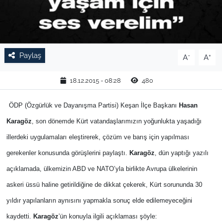
TARIM VE HAYVANCILIK
KÜLTÜR SANAT
Paylaş
-
+
A
A
RESMİ İLAN
18.12.2015 - 08:28
480
SPOR
ÖDP (Özgürlük ve Dayanışma Partisi) Keşan İlçe Başkanı
Hasan
YAŞAM
Karagöz
, son dönemde Kürt vatandaşlarımızın yoğunlukta yaşadığı
illerdeki uygulamaları eleştirerek, çözüm ve barış için yapılması
EDİRNE
gerekenler konusunda görüşlerini paylaştı.
Karagöz
, dün yaptığı yazılı
TEKİRDAĞ
açıklamada,
ülkemizin ABD ve NATO’yla birlikte Avrupa ülkelerinin
askeri üssü haline getirildiğine de dikkat çekerek, Kürt sorununda 30
KIRKLARELİ
yıldır yapılanların aynısını yapmakla sonuç elde edilemeyeceğini
kaydetti.
Karagöz
’ün konuyla ilgili açıklaması şöyle:
ÇANAKKALE