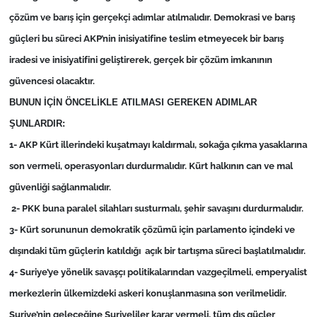
çözüm ve barış için gerçekçi adımlar atılmalıdır. Demokrasi ve barış
güçleri bu süreci AKP’nin inisiyatifine teslim etmeyecek bir barış
iradesi ve inisiyatifini geliştirerek, gerçek bir çözüm imkanının
güvencesi olacaktır.
BUNUN İÇİN ÖNCELİKLE ATILMASI GEREKEN ADIMLAR
ŞUNLARDIR:
1- AKP Kürt illerindeki kuşatmayı kaldırmalı, sokağa çıkma yasaklarına
son vermeli, operasyonları durdurmalıdır. Kürt halkının can ve mal
güvenliği sağlanmalıdır.
2- PKK buna paralel silahları susturmalı, şehir savaşını durdurmalıdır.
3- Kürt sorununun demokratik çözümü için parlamento içindeki ve
dışındaki tüm güçlerin katıldığı açık bir tartışma süreci başlatılmalıdır.
4- Suriye’ye yönelik savaşçı politikalarından vazgeçilmeli, emperyalist
merkezlerin ülkemizdeki askeri konuşlanmasına son verilmelidir.
Suriye’nin geleceğine Suriyeliler karar vermeli, tüm dış güçler