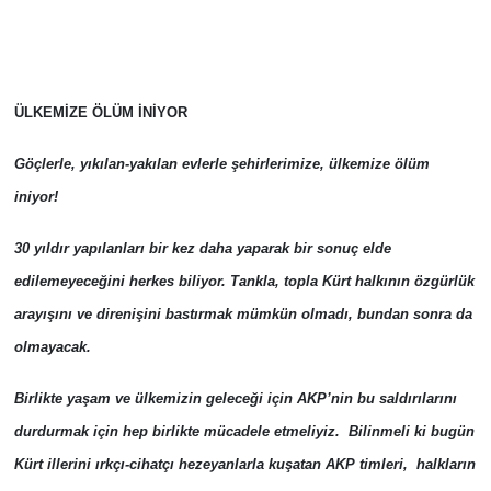
İş Dünyası
Bilim Teknoloji
ÜLKEMİZE ÖLÜM İNİYOR
English News
Göçlerle, yıkılan-yakılan evlerle şehirlerimize, ülkemize ölüm
Canlı Maç
iniyor!
Finans
30 yıldır yapılanları bir kez daha yaparak bir sonuç elde
edilemeyeceğini herkes biliyor. Tankla, topla Kürt halkının özgürlük
Genel-A
arayışını ve direnişini bastırmak mümkün olmadı, bundan sonra da
Gündem-Eğitim
olmayacak.
Birlikte yaşam ve ülkemizin geleceği için AKP’nin bu saldırılarını
durdurmak için hep birlikte mücadele etmeliyiz. Bilinmeli ki bugün
Kürt illerini ırkçı-cihatçı hezeyanlarla kuşatan AKP timleri, halkların