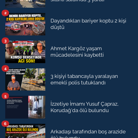
2
Dayandıkları bariyer koptu 2 kişi
düştü
3
Ahmet Kargöz yaşam
mücadelesini kaybetti
4
3 kişiyi tabancayla yaralayan
emekli polis tutuklandı
5
İzzetiye İmamı Yusuf Çapraz,
Korudağ'da ölü bulundu
6
Arkadaşı tarafından boş arazide