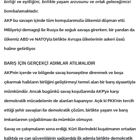
birliği ve eşitliğini, birlikte yaşam arzusunu ve ortak geleceğimizi
bombalamaktadır.
AKP bu savaşın içinde tüm komşularımızla ülkemizi düşman etti.
Milliyetçi demagoji ile Rusya ile soğuk savaşa girerken, bir yandan da
ülkemiz ABD ve NATO’yla birlikte Avrupa ülkelerinin askeri üssü
haline getiriliyor.
BARIŞ İÇİN GERÇEKÇİ ADIMLAR ATILMALIDIR
AKP’nin içerde ve bölgede savaş konseptine direnmek ve boşa
çıkarmak halkların birliğini geliştirmeyi temel alan bir barış siyasetiyle
mümkündür. Ancak bugünkü savaş koşullarında AKP’ye karşı
demokratik mücadelenin de alanları kapanıyor. Açık ki PKK’nin tercih
ettiği şehir savaşları ile demokratik çözüm, birlikte yaşam ve barış
imkanlarının çoğaltılması da mümkün olmuyor.
Savaş ve çatışmaların sona erdiği, Kürt illerindeki kuşatmanın ortadan
kalktığı ve can güvenliğinin sağlandığı ilk adımla birlikte demokratik