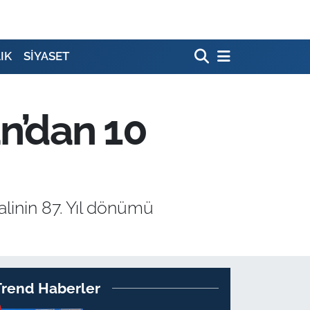
IK
SİYASET
n’dan 10
linin 87. Yıl dönümü
Trend Haberler