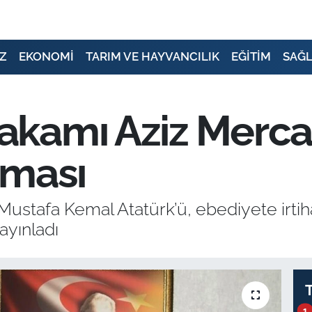
Z
EKONOMİ
TARIM VE HAYVANCILIK
EĞİTİM
SAĞL
kamı Aziz Merca
aması
ustafa Kemal Atatürk’ü, ebediyete irtiha
ayınladı
1