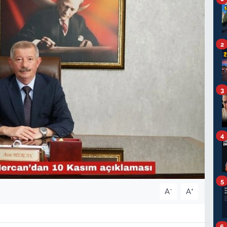
2
3
4
5
-
+
A
A
6