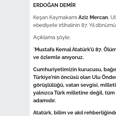
ERDOĞAN DEMİR
TÜRKİYE
Keşan Kaymakamı
Aziz Mercan
, U
ebediyete irtihalinin 87. Yıl dönümü
Bölge
Açıklama şöyle;
Güvenlik
“
Mustafa Kemal Atatürk’ü 87. Ölü
Genel
ve özlemle anıyoruz.
Politika
Cumhuriyetimizin kurucusu, bağı
Türkiye’nin öncüsü olan Ulu Önder
Flaş Haber
görüşlülüğü, vatan sevgisi, millet
Dış Haberler
yalnızca Türk milletine değil, tü
adamıdır.
Magazin
Atatürk, bilim ve akıl rehberliğin