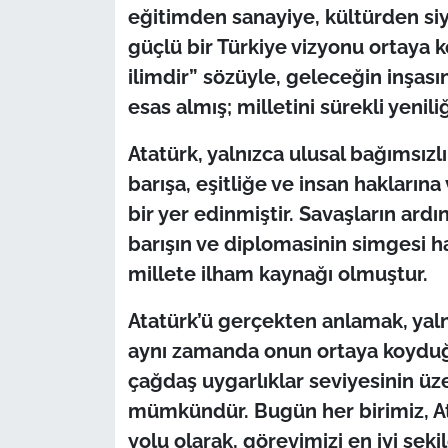
İş Dünyası
eğitimden sanayiye, kültürden si
güçlü bir Türkiye vizyonu ortaya 
Bilim Teknoloji
ilimdir” sözüyle, geleceğin inşası
esas almış; milletini sürekli yenil
English News
Atatürk, yalnızca ulusal bağımsızl
Canlı Maç
barışa, eşitliğe ve insan hakların
Finans
bir yer edinmiştir. Savaşların ardı
barışın ve diplomasinin simgesi h
Genel-A
millete ilham kaynağı olmuştur.
Gündem-Eğitim
Atatürk’ü gerçekten anlamak, yaln
aynı zamanda onun ortaya koyduğ
çağdaş uygarlıklar seviyesinin üz
mümkündür. Bugün her birimiz, At
yolu olarak, görevimizi en iyi ş