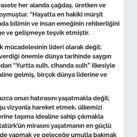
yasete her alanda çağdaş, üretken ve
koymuştur. “Hayatta en hakiki mürşit
nda bilimin ve insan emeğinin rehberliğini
iğe ve gelişmeye teşvik etmiştir.
ık mücadelesinin lideri olarak değil;
a verdiği önemle dünya tarihinde saygın
ndan “Yurtta sulh, cihanda sulh” ilkesiyle
aline gelmiş, birçok dünya liderine ve
ızca onun hatırasını yaşatmakla değil;
u vizyonla hareket etmek, ülkemizi
erine taşıma idealine sahip çıkmakla
atürk’ün mirasını yaşatmanın en güçlü
ekilde yapmak ve geleceğe umutla bakmak