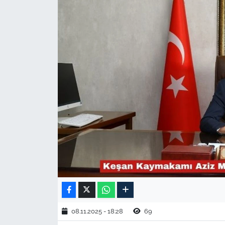
TARIM VE HAYVANCILIK
KÜLTÜR SANAT
RESMİ İLAN
SPOR
YAŞAM
EDİRNE
TEKİRDAĞ
KIRKLARELİ
08.11.2025 - 18:28
69
ÇANAKKALE