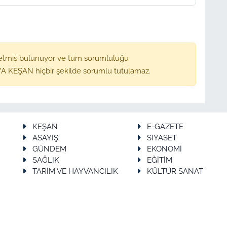
etmiş bulunuyor ve tüm sorumluluğu
A KEŞAN hiçbir şekilde sorumlu tutulamaz.
KEŞAN
E-GAZETE
ASAYİŞ
SİYASET
GÜNDEM
EKONOMİ
SAĞLIK
EĞİTİM
TARIM VE HAYVANCILIK
KÜLTÜR SANAT