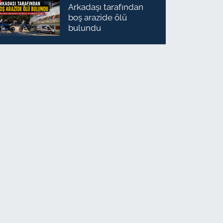
Arkadaşı tarafından
boş arazide ölü
bulundu