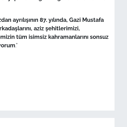
n ayrılışının 87. yılında, Gazi Mustafa
adaşlarını, aziz şehitlerimizi,
emizin tüm isimsiz kahramanlarını sonsuz
ıyorum
.”