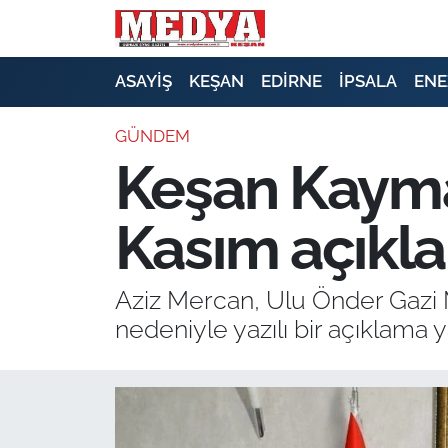
KEŞAN
ASAYİŞ
KEŞAN
EDİRNE
İPSALA
ENE
E-GAZETE
GÜNDEM
Keşan Kayma
ASAYİŞ
Kasım açıkl
SİYASET
GÜNDEM
Aziz Mercan, Ulu Önder Gazi M
nedeniyle yazılı bir açıklama y
EKONOMİ
SAĞLIK
EĞİTİM