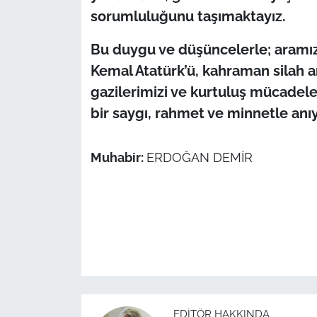
sorumluluğunu taşımaktayız.
Bu duygu ve düşüncelerle; aramızda
Kemal Atatürk’ü, kahraman silah ark
gazilerimizi ve kurtuluş mücadel
bir saygı, rahmet ve minnetle an
Muhabir:
ERDOĞAN DEMİR
EDITÖR HAKKINDA