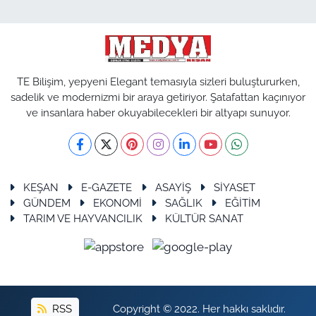
TE Bilişim, yepyeni Elegant temasıyla sizleri buluştururken,
sadelik ve modernizmi bir araya getiriyor. Şatafattan kaçınıyor
ve insanlara haber okuyabilecekleri bir altyapı sunuyor.
KEŞAN
E-GAZETE
ASAYİŞ
SİYASET
GÜNDEM
EKONOMİ
SAĞLIK
EĞİTİM
TARIM VE HAYVANCILIK
KÜLTÜR SANAT
RSS
Copyright © 2022. Her hakkı saklıdır.