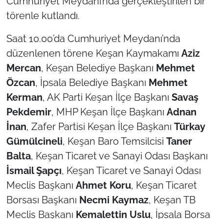
Cumhuriyet Meydanı’nda gerçekleştirilen bir
törenle kutlandı.
TÜRKİYE
Saat 10.00’da Cumhuriyet Meydanı’nda
Bölge
düzenlenen törene Keşan Kaymakamı
Aziz
Mercan
, Keşan Belediye Başkanı
Mehmet
Güvenlik
Özcan
, İpsala Belediye Başkanı
Mehmet
Kerman
, AK Parti Keşan İlçe Başkanı
Savaş
Genel
Pekdemir
, MHP Keşan İlçe Başkanı
Adnan
Politika
İnan
, Zafer Partisi Keşan İlçe Başkanı
Türkay
Gümülcineli
, Keşan Baro Temsilcisi
Taner
Flaş Haber
Balta
, Keşan Ticaret ve Sanayi Odası Başkanı
İsmail Şapçı
, Keşan Ticaret ve Sanayi Odası
Dış Haberler
Meclis Başkanı
Ahmet Koru
, Keşan Ticaret
Magazin
Borsası Başkanı
Necmi Kaymaz
, Keşan TB
Meclis Başkanı
Kemalettin Uslu
, İpsala Borsa