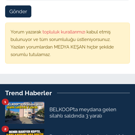
Gönder
Yorum yazarak
topluluk kurallarımızı
kabul etmiş
bulunuyor ve tüm sorumluluğu üstleniyorsunuz.
Yazılan yorumlardan MEDYA KEŞAN hiçbir şekilde
sorumlu tutulamaz.
Trend Haberler
1
BELKOOP’ta meydana gelen
silahlı saldırıda 3 yaralı
2