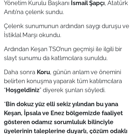
Yönetim Kurulu Başkanı
İsmail Şapçı
, Atatürk
Anıtı’na çelenk sundu.
Çelenk sunumunun ardından saygı duruşu ve
İstiklal Marşı okundu.
Ardından Keşan TSO’nun geçmişi ile ilgili bir
slayt sunumu da katlımcılara sunuldu.
Daha sonra
Koru
, günün anlam ve önemini
belirten konuşma yaparak tüm katılımcılara
“
Hoşgeldiniz
” diyerek şunları söyledi.
“
Bin dokuz yüz elli sekiz yılından bu yana
Keşan, İpsala ve Enez bölgemizde faaliyet
gösteren odamız sorumluluk bilinciyle
üyelerinin taleplerine duyarlı, çözüm odaklı