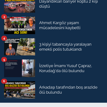
Dayandıkları bariyer koptu 2 kişi
düştü
3
Ahmet Kargöz yaşam
mücadelesini kaybetti
4
3 kişiyi tabancayla yaralayan
emekli polis tutuklandı
5
İzzetiye İmamı Yusuf Çapraz,
Korudağ'da ölü bulundu
6
Arkadaşı tarafından boş arazide
ölü bulundu