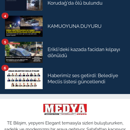
Korudağ'da ölü bulundu
4
KAMUOYUNA DUYURU
5
Erikli'deki kazada facidan kılpayı
dönüldü
6
Haberimiz ses getirdi: Belediye
Meclis listesi güncellendi
TE Bilişim, yepyeni Elegant temasıyla sizleri buluştururken,
sadelik ve modernizmi bir araya getiriyor. Şatafattan kaçınıyor