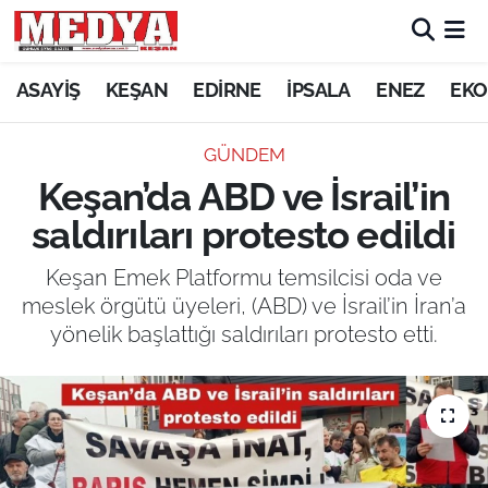
KEŞAN
ASAYİŞ
KEŞAN
EDİRNE
İPSALA
ENEZ
EKO
E-GAZETE
GÜNDEM
Keşan’da ABD ve İsrail’in
ASAYİŞ
saldırıları protesto edildi
SİYASET
Keşan Emek Platformu temsilcisi oda ve
meslek örgütü üyeleri, (ABD) ve İsrail’in İran’a
GÜNDEM
yönelik başlattığı saldırıları protesto etti.
EKONOMİ
SAĞLIK
EĞİTİM