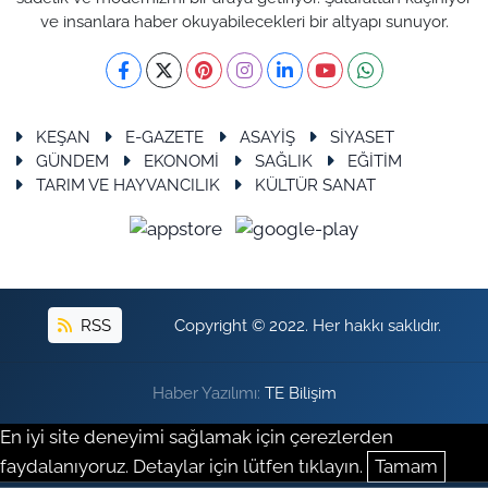
ve insanlara haber okuyabilecekleri bir altyapı sunuyor.
KEŞAN
E-GAZETE
ASAYİŞ
SİYASET
GÜNDEM
EKONOMİ
SAĞLIK
EĞİTİM
TARIM VE HAYVANCILIK
KÜLTÜR SANAT
RSS
Copyright © 2022. Her hakkı saklıdır.
Haber Yazılımı:
TE Bilişim
En iyi site deneyimi sağlamak için çerezlerden
faydalanıyoruz. Detaylar için lütfen tıklayın.
Tamam