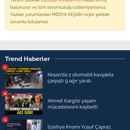
bulunuyor ve tüm sorumluluğu üstleniyorsunuz.
Yazılan yorumlardan MEDYA KEŞAN hiçbir şekilde
sorumlu tutulamaz.
Trend Haberler
1
Keşan’da 2 otomobil kavşakta
çarpıştı 9 ağır yaralı
2
Ahmet Kargöz yaşam
mücadelesini kaybetti
3
İzzetiye İmamı Yusuf Çapraz,