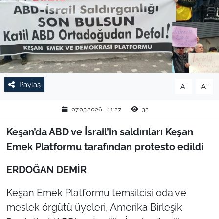
TARIM VE HAYVANCILIK
KÜLTÜR SANAT
RESMİ İLAN
Paylaş
-
+
A
A
SPOR
07.03.2026 - 11:27
32
YAŞAM
Keşan’da ABD ve İsrail’in saldırıları Keşan
EDİRNE
Emek Platformu tarafından protesto edildi
TEKİRDAĞ
ERDOĞAN DEMİR
Keşan Emek Platformu temsilcisi oda ve
KIRKLARELİ
meslek örgütü üyeleri, Amerika Birleşik
ÇANAKKALE