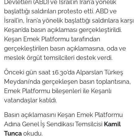
Devletleri (ABD) ve İsrail’in İran’a yönelik
başlattığı saldırıları protesto etti. ABD ve
TÜRKİYE
İsrail’in, İran’a yönelik başlattığı saldırılara karşı
Keşan’da basın açıklaması gerçekleştirildi.
Bölge
Keşan Emek Platformu tarafından
Güvenlik
gerçekleştirilen basın açıklamasına, oda ve
meslek örgüt temsilcileri destek verdi.
Genel
Önceki gün saat 16.30’da Alparslan Türkeş
Politika
Meydanı’nda gerçekleşen basın toplantısına,
Emek Platformu bileşenleri ile Keşanlı
Flaş Haber
vatandaşlar katıldı.
Dış Haberler
Basın açıklamasını Keşan Emek Platformu
Adına Genel İş Sendikası Temsilcisi
Kamil
Magazin
Tunca
okudu.