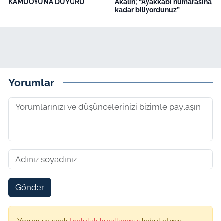
KAMUOYUNA DUYURU
Akalın; “Ayakkabı numarasına
kadar biliyordunuz”
Yorumlar
Gönder
Yorum yazarak
topluluk kurallarımızı
kabul etmiş