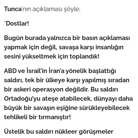
İş Dünyası
Tunca
’nın açıklaması şöyle;
Bilim Teknoloji
“
Dostlar!
English News
Bugün burada yalnızca bir basın açıklaması
yapmak için değil, savaşa karşı insanlığın
Canlı Maç
sesini yükseltmek için toplandık!
Finans
ABD ve İsrail’in İran’a yönelik başlattığı
saldırı, tek bir ülkeye karşı yapılmış sıradan
Genel-A
bir askeri operasyon değildir. Bu saldırı
Gündem-Eğitim
Ortadoğu’yu ateşe atabilecek, dünyayı daha
büyük bir savaşın eşiğine sürükleyebilecek
tehlikeli bir tırmanıştır!
Üstelik bu saldırı nükleer görüşmeler