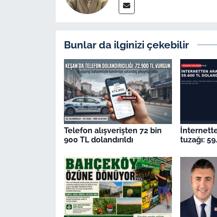
Bunlar da ilginizi çekebilir
Telefon alışverişten 72 bin
İnternett
900 TL dolandırıldı
tuzağı: 59