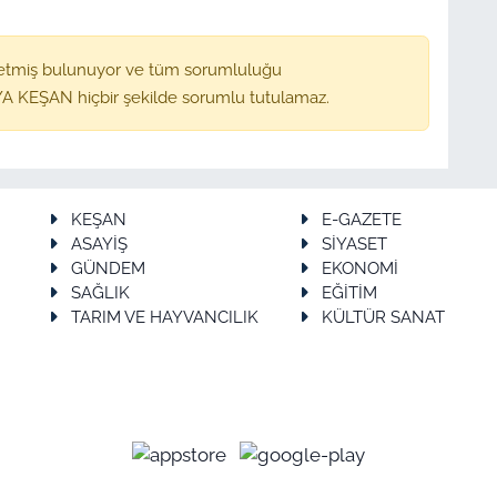
etmiş bulunuyor ve tüm sorumluluğu
A KEŞAN hiçbir şekilde sorumlu tutulamaz.
KEŞAN
E-GAZETE
ASAYİŞ
SİYASET
GÜNDEM
EKONOMİ
SAĞLIK
EĞİTİM
TARIM VE HAYVANCILIK
KÜLTÜR SANAT