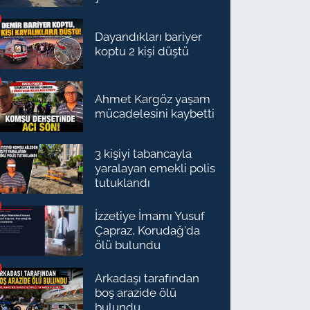
Dayandıkları bariyer
koptu 2 kişi düştü
Ahmet Kargöz yaşam
mücadelesini kaybetti
3 kişiyi tabancayla
yaralayan emekli polis
tutuklandı
İzzetiye İmamı Yusuf
Çapraz, Korudağ'da
ölü bulundu
Arkadaşı tarafından
boş arazide ölü
bulundu