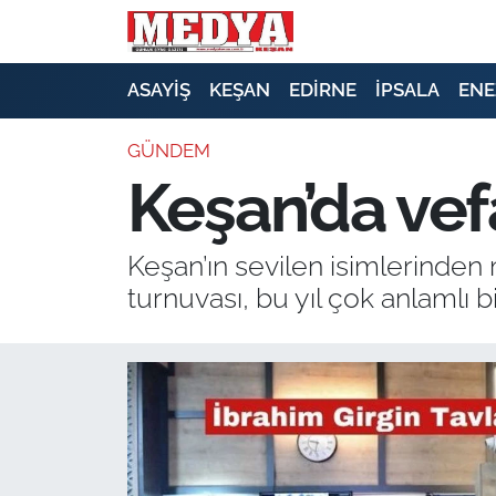
KEŞAN
ASAYİŞ
KEŞAN
EDİRNE
İPSALA
ENE
E-GAZETE
GÜNDEM
Keşan’da vef
ASAYİŞ
SİYASET
Keşan’ın sevilen isimlerinde
turnuvası, bu yıl çok anlamlı bi
GÜNDEM
EKONOMİ
SAĞLIK
EĞİTİM