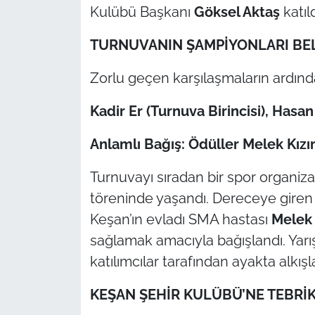
İş Dünyası
Kulübü Başkanı
Göksel Aktaş
katıld
Bilim Teknoloji
TURNUVANIN ŞAMPİYONLARI BE
Zorlu geçen karşılaşmaların ardınd
English News
Kadir Er (Turnuva Birincisi), Hasan 
Canlı Maç
Anlamlı Bağış: Ödüller Melek Kız
Finans
Turnuvayı sıradan bir spor organi
Genel-A
töreninde yaşandı. Dereceye giren y
Keşan’ın evladı SMA hastası
Melek
Gündem-Eğitim
sağlamak amacıyla bağışlandı. Yarışm
katılımcılar tarafından ayakta alkışl
KEŞAN ŞEHİR KULÜBÜ’NE TEBRİ