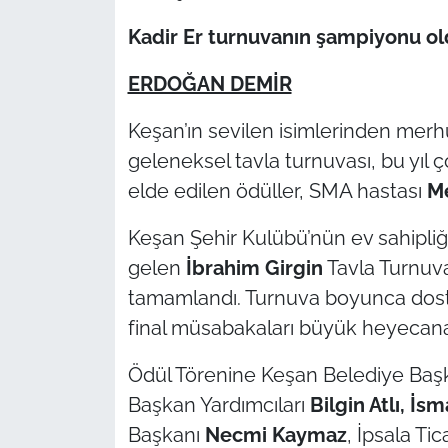
Kadir Er turnuvanın şampiyonu o
TÜRKİYE
ERDOĞAN DEMİR
Bölge
Keşan’ın sevilen isimlerinden me
Güvenlik
geleneksel tavla turnuvası, bu yıl ç
elde edilen ödüller, SMA hastası
M
Genel
Keşan Şehir Kulübü’nün ev sahipliğ
Politika
gelen
İbrahim Girgin
Tavla Turnuvas
tamamlandı. Turnuva boyunca dostl
Flaş Haber
final müsabakaları büyük heyecan
Dış Haberler
Ödül Törenine Keşan Belediye Baş
Başkan Yardımcıları
Bilgin Atlı, İs
Magazin
Başkanı
Necmi Kaymaz
, İpsala Ti