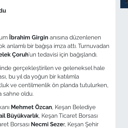
ldu
rhum
İbrahim Girgin
anısına düzenlenen
ok anlamlı bir bağışa imza attı. Turnuvadan
elek Çoruh
’un tedavisi için bağışlandı.
inde gerçekleştirilen ve geleneksel hale
ı, bu yıl da yoğun bir katılımla
uk ve centilmenlik ön planda tutulurken,
a sahne oldu.
kanı
Mehmet Özcan
, Keşan Belediye
mail Büyükvarlık
, Keşan Ticaret Borsası
caret Borsası
Necmi Seze
r, Keşan Şehir