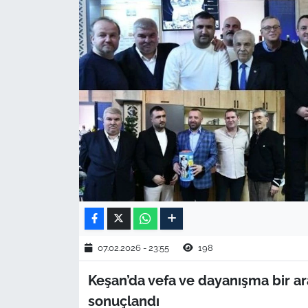
TARIM VE HAYVANCILIK
KÜLTÜR SANAT
RESMİ İLAN
SPOR
YAŞAM
EDİRNE
TEKİRDAĞ
07.02.2026 - 23:55
198
KIRKLARELİ
Keşan’da vefa ve dayanışma bir ar
sonuçlandı
ÇANAKKALE