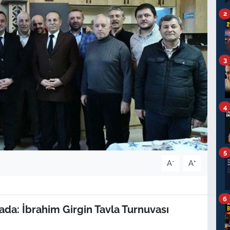
2
3
4
5
-
+
A
A
6
ada: İbrahim Girgin Tavla Turnuvası