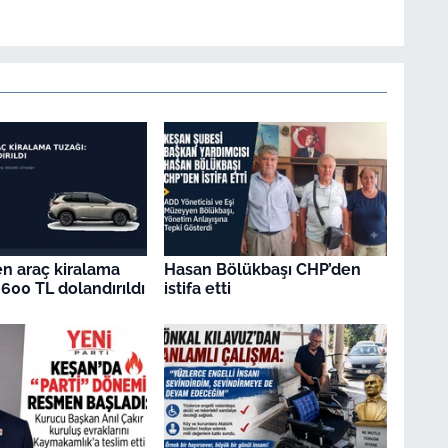
en araç kiralama
Hasan Bölükbaşı CHP’den
.600 TL dolandırıldı
istifa etti