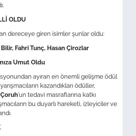
ı.
LLİ OLDU
an dereceye giren isimler şunlar oldu:
Bilir, Fahri Tunç, Hasan Çirozlar
ımıza Umut Oldu
zasyonundan ayıran en önemli gelişme ödül
arışmacıların kazandıkları ödüller,
 Çoruh
’un tedavi masraflarına katkı
acıların bu duyarlı hareketi, izleyiciler ve
andı.
K