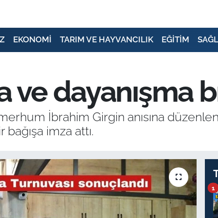
Z
EKONOMİ
TARIM VE HAYVANCILIK
EĞİTİM
SAĞL
a ve dayanışma b
n merhum İbrahim Girgin anısına düzenle
r bağışa imza attı.
1