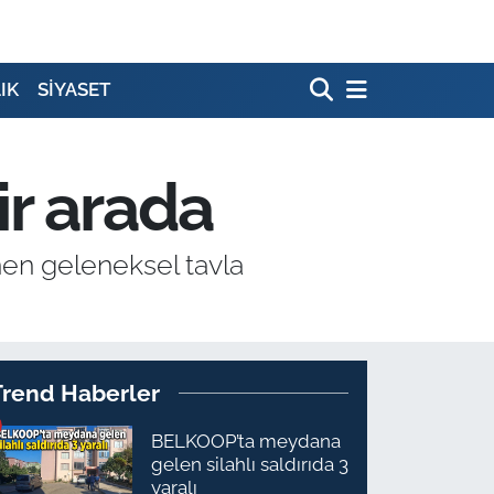
IK
SİYASET
ir arada
nen geleneksel tavla
Trend Haberler
BELKOOP’ta meydana
gelen silahlı saldırıda 3
yaralı