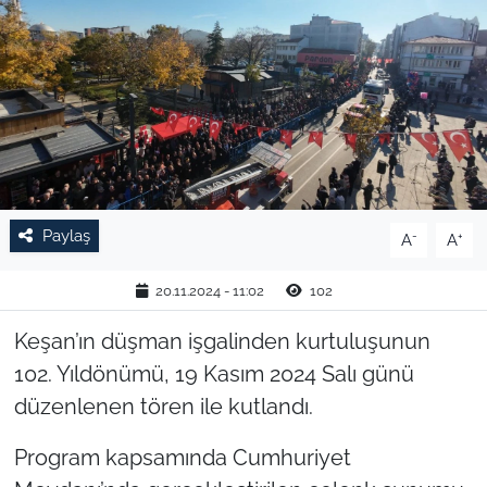
TARIM VE HAYVANCILIK
KÜLTÜR SANAT
RESMİ İLAN
SPOR
Paylaş
-
+
A
A
YAŞAM
20.11.2024 - 11:02
102
EDİRNE
Keşan’ın düşman işgalinden kurtuluşunun
102. Yıldönümü, 19 Kasım 2024 Salı günü
TEKİRDAĞ
düzenlenen tören ile kutlandı.
KIRKLARELİ
Program kapsamında Cumhuriyet
ÇANAKKALE