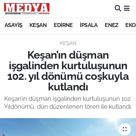
KEŞAN
ASAYİŞ
KEŞAN
EDİRNE
İPSALA
ENEZ
EKO
E-GAZETE
KEŞAN
Keşan’ın düşman
ASAYİŞ
işgalinden kurtuluşunun
SİYASET
102. yıl dönümü coşkuyla
kutlandı
GÜNDEM
Keşan’ın düşman işgalinden kurtuluşunun 102.
EKONOMİ
Yıldönümü, dün düzenlenen tören ile kutlandı.
SAĞLIK
EĞİTİM