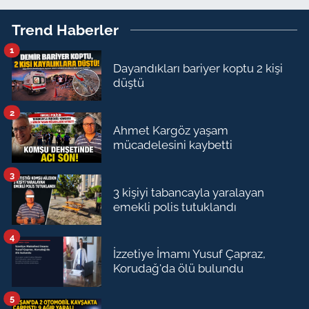
Trend Haberler
1
Dayandıkları bariyer koptu 2 kişi
düştü
2
Ahmet Kargöz yaşam
mücadelesini kaybetti
3
3 kişiyi tabancayla yaralayan
emekli polis tutuklandı
4
İzzetiye İmamı Yusuf Çapraz,
Korudağ'da ölü bulundu
5