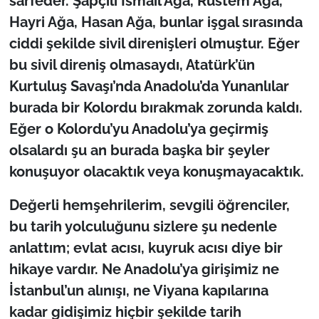
sarfeder. Şapçılı İsmail Ağa, Rüstem Ağa,
Hayri Ağa, Hasan Ağa, bunlar işgal sırasında
ciddi şekilde sivil direnişleri olmuştur. Eğer
bu sivil direniş olmasaydı, Atatürk’ün
Kurtuluş Savaşı’nda Anadolu’da Yunanlılar
burada bir Kolordu bırakmak zorunda kaldı.
Eğer o Kolordu’yu Anadolu’ya geçirmiş
olsalardı şu an burada başka bir şeyler
konuşuyor olacaktık veya konuşmayacaktık.
De
ğerli hemşehrilerim, sevgili öğrenciler,
bu tarih yolculuğunu sizlere şu nedenle
anlattım; evlat acısı, kuyruk acısı diye bir
hikaye vardır. Ne Anadolu’ya girişimiz ne
İstanbul’un alınışı, ne Viyana kapılarına
kadar gidişimiz hiçbir şekilde tarih