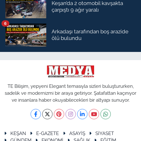
Keşan’da 2 otomobil kavşakta
çarpıştı 9 ağır yaralı
6
Arkadaşı tarafından boş arazide
ölü bulundu
TE Bilişim, yepyeni Elegant temasıyla sizleri buluştururken,
sadelik ve modernizmi bir araya getiriyor. Şatafattan kaçınıyor
ve insanlara haber okuyabilecekleri bir altyapı sunuyor.
KEŞAN
E-GAZETE
ASAYİŞ
SİYASET
GÜNDEM
EKONOMİ
SAĞLIK
EĞİTİM