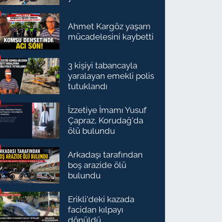
Ahmet Kargöz yaşam
mücadelesini kaybetti
3 kişiyi tabancayla
yaralayan emekli polis
tutuklandı
İzzetiye İmamı Yusuf
Çapraz, Korudağ'da
ölü bulundu
Arkadaşı tarafından
boş arazide ölü
bulundu
Erikli'deki kazada
facidan kılpayı
dönüldü