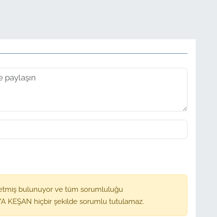
etmiş bulunuyor ve tüm sorumluluğu
A KEŞAN hiçbir şekilde sorumlu tutulamaz.