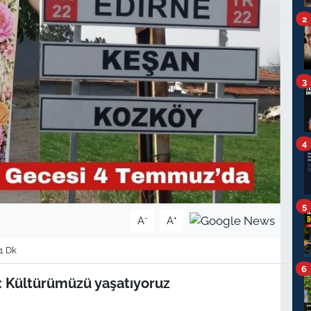
2
3
4
5
-
+
A
A
1 Dk
6
: Kültürümüzü yaşatıyoruz