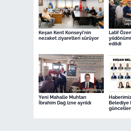
Keşan Kent Konseyi'nin
Latif Öze
nezaket ziyaretleri sürüyor
yıldönüm
edildi
Yeni Mahalle Muhtarı
Haberimiz 
İbrahim Dağ izne ayrıldı
Belediye M
güncellen