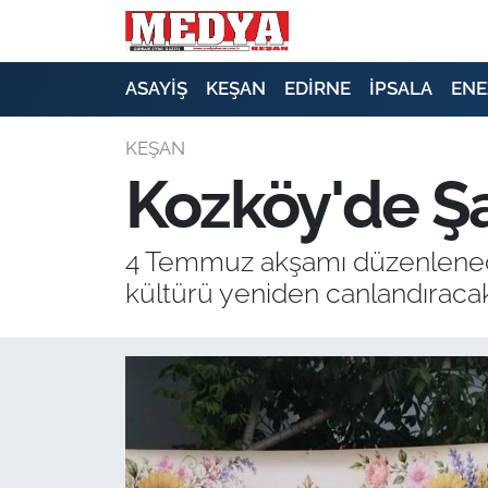
KEŞAN
ASAYİŞ
KEŞAN
EDİRNE
İPSALA
ENE
E-GAZETE
KEŞAN
Kozköy'de Ş
ASAYİŞ
SİYASET
4 Temmuz akşamı düzenlenecek
kültürü yeniden canlandıracak
GÜNDEM
EKONOMİ
SAĞLIK
EĞİTİM