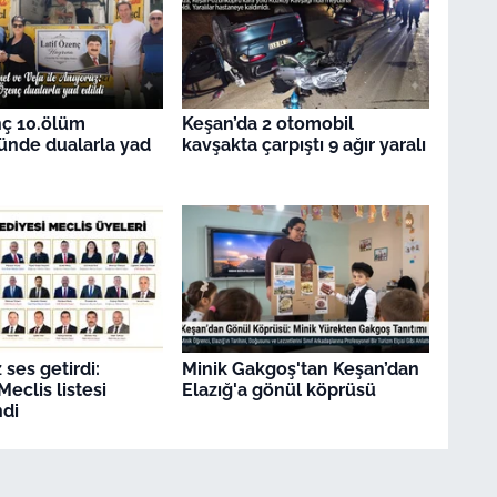
nç 10.ölüm
Keşan’da 2 otomobil
ünde dualarla yad
kavşakta çarpıştı 9 ağır yaralı
ses getirdi:
Minik Gakgoş'tan Keşan’dan
eclis listesi
Elazığ'a gönül köprüsü
di