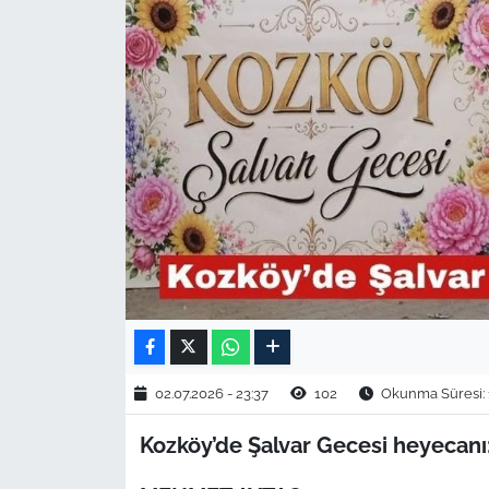
TARIM VE HAYVANCILIK
KÜLTÜR SANAT
RESMİ İLAN
SPOR
YAŞAM
EDİRNE
TEKİRDAĞ
02.07.2026 - 23:37
102
Okunma Süresi: 
KIRKLARELİ
Kozköy’de Şalvar Gecesi heyecanı
ÇANAKKALE