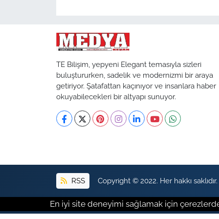
TE Bilişim, yepyeni Elegant temasıyla sizleri
buluştururken, sadelik ve modernizmi bir araya
getiriyor. Şatafattan kaçınıyor ve insanlara haber
okuyabilecekleri bir altyapı sunuyor.
RSS
Copyright © 2022. Her hakkı saklıdır.
En iyi site deneyimi sağlamak için çerezlerde