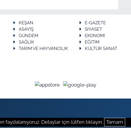
KEŞAN
E-GAZETE
ASAYİŞ
SİYASET
GÜNDEM
EKONOMİ
SAĞLIK
EĞİTİM
TARIM VE HAYVANCILIK
KÜLTÜR SANAT
n faydalanıyoruz. Detaylar için lütfen tıklayın.
Tamam