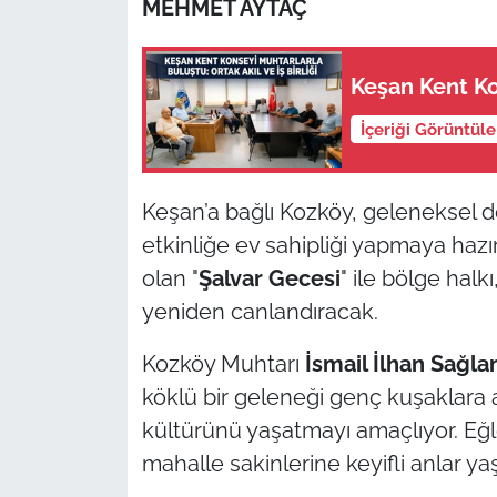
MEHMET AYTAÇ
TÜRKİYE
Keşan Kent Ko
Bölge
İçeriği Görüntül
Güvenlik
Keşan’a bağlı Kozköy, geleneksel d
Genel
etkinliğe ev sahipliği yapmaya ha
olan "
Şalvar Gecesi
" ile bölge hal
Politika
yeniden canlandıracak.
Flaş Haber
Kozköy Muhtarı
İsmail İlhan Sağl
Dış Haberler
köklü bir geleneği genç kuşaklara 
kültürünü yaşatmayı amaçlıyor. Eğl
Magazin
mahalle sakinlerine keyifli anlar ya