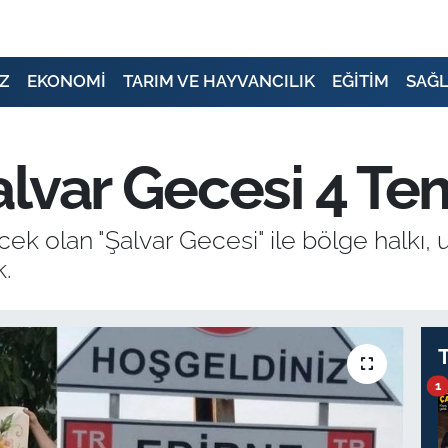
Z
EKONOMİ
TARIM VE HAYVANCILIK
EĞİTİM
SAĞL
alvar Gecesi 4 T
 olan "Şalvar Gecesi" ile bölge halkı,
.
1