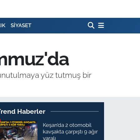
IK
SİYASET
emmuz'da
 unutulmaya yüz tutmuş bir
Trend Haberler
Keşan’da 2 otomobil
kavşakta çarpıştı 9 ağır
yaralı