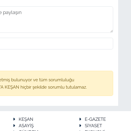
etmiş bulunuyor ve tüm sorumluluğu
A KEŞAN hiçbir şekilde sorumlu tutulamaz.
KEŞAN
E-GAZETE
ASAYİŞ
SİYASET