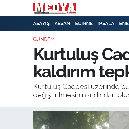
KEŞAN
ASAYİŞ
KEŞAN
EDİRNE
İPSALA
ENE
E-GAZETE
GÜNDEM
Kurtuluş Ca
ASAYİŞ
kaldırım tep
SİYASET
GÜNDEM
Kurtuluş Caddesi üzerinde bul
değiştirilmesinin ardından olu
EKONOMİ
SAĞLIK
EĞİTİM