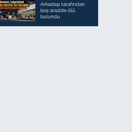
Arkadaşı tarafından
boş arazide ölü
bulundu