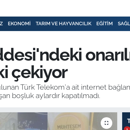
Z
EKONOMİ
TARIM VE HAYVANCILIK
EĞİTİM
SAĞL
ddesi'ndeki onar
ki çekiyor
unan Türk Telekom'a ait internet bağlan
şan boşluk aylardır kapatılmadı.
1