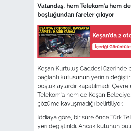
Vatandaş, hem Telekom’a hem de b
TÜRKİYE
boşluğundan fareler çıkıyor
Bölge
Keşan’da 2 oto
Güvenlik
İçeriği Görüntül
Genel
Keşan Kurtuluş Caddesi üzerinde b
Politika
bağlantı kutusunun yerinin değişti
boşluk aylardır kapatılmadı. Çevre
Flaş Haber
Telekom'a hem de Keşan Belediyes
çözüme kavuşmadığı belirtiliyor.
Dış Haberler
İddiaya göre, bir süre önce Türk Te
Magazin
yeri değiştirildi. Ancak kutunun b