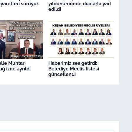
iyaretleri sürüyor
yıldönümünde dualarla yad
edildi
lle Muhtarı
Haberimiz ses getirdi:
ğ izne ayrıldı
Belediye Meclis listesi
güncellendi