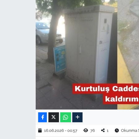
TARIM VE HAYVANCILIK
KÜLTÜR SANAT
RESMİ İLAN
SPOR
YAŞAM
EDİRNE
TEKİRDAĞ
KIRKLARELİ
16.06.2026 - 00:57
76
1
Okunma Sü
ÇANAKKALE