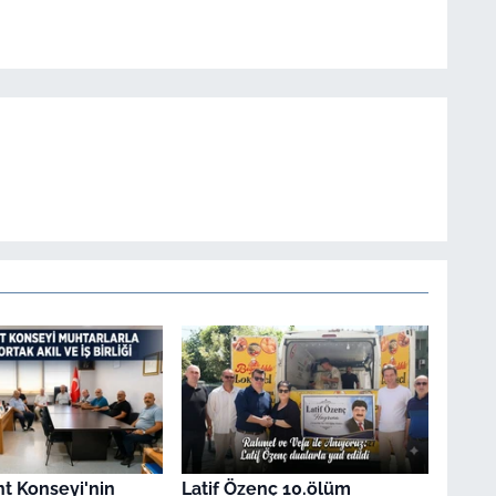
t Konseyi'nin
Latif Özenç 10.ölüm