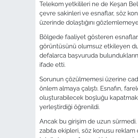
İş Dünyası
Telekom yetkilileri ne de Keşan Be
çevre sakinleri ve esnaflar, söz ko
Bilim Teknoloji
üzerinde dolaştığını gözlemlemeye
English News
Bölgede faaliyet gösteren esnaflar
görüntüsünü olumsuz etkileyen duru
Canlı Maç
defalarca başvuruda bulunduklarını
ifade etti.
Finans
Sorunun çözülmemesi üzerine cadde
Genel-A
önlem almaya çalıştı. Esnafın, farel
Gündem-Eğitim
oluşturabilecek boşluğu kapatmak 
yerleştirdiği öğrenildi.
Ancak bu girişim de uzun sürmedi. 
zabıta ekipleri, söz konusu reklam d