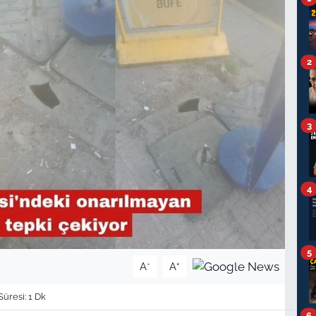
2
3
4
5
-
+
A
A
resi: 1 Dk
6