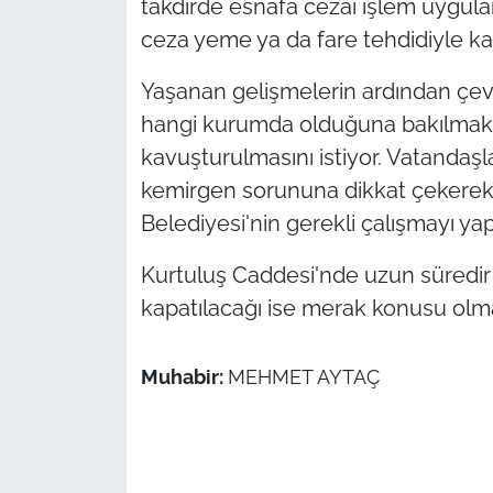
takdirde esnafa cezai işlem uygulan
ceza yeme ya da fare tehdidiyle kar
Yaşanan gelişmelerin ardından çev
hangi kurumda olduğuna bakılmaks
kavuşturulmasını istiyor. Vatandaşla
kemirgen sorununa dikkat çekere
Belediyesi'nin gerekli çalışmayı yapm
Kurtuluş Caddesi'nde uzun süred
kapatılacağı ise merak konusu olm
Muhabir:
MEHMET AYTAÇ