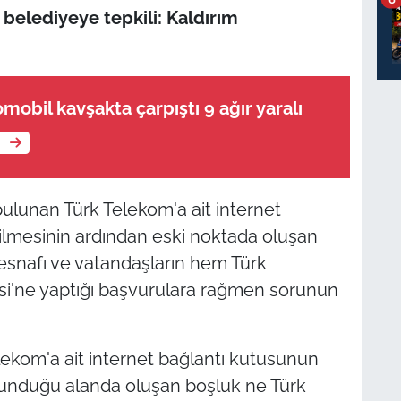
elediyeye tepkili: Kaldırım
mobil kavşakta çarpıştı 9 ağır yaralı
e
ulunan Türk Telekom'a ait internet
rilmesinin ardından eski noktada oluşan
 esnafı ve vatandaşların hem Türk
i'ne yaptığı başvurulara rağmen sorunun
lekom'a ait internet bağlantı kutusunun
ulunduğu alanda oluşan boşluk ne Türk