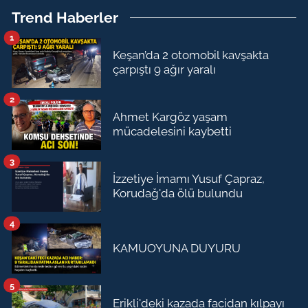
Trend Haberler
1
Keşan’da 2 otomobil kavşakta
çarpıştı 9 ağır yaralı
2
Ahmet Kargöz yaşam
mücadelesini kaybetti
3
İzzetiye İmamı Yusuf Çapraz,
Korudağ'da ölü bulundu
4
KAMUOYUNA DUYURU
5
Erikli'deki kazada facidan kılpayı