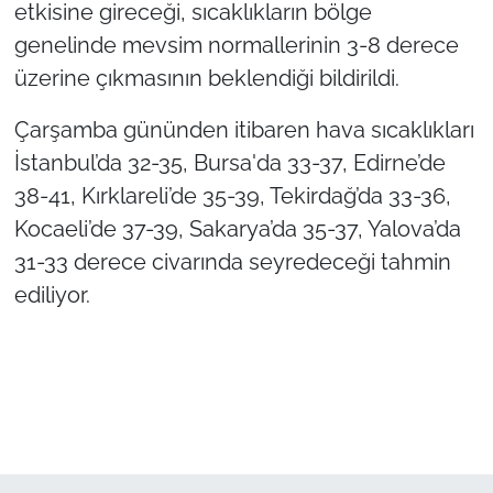
etkisine gireceği, sıcaklıkların bölge
genelinde mevsim normallerinin 3-8 derece
TÜRKİYE
üzerine çıkmasının beklendiği bildirildi.
Bölge
Çarşamba gününden itibaren hava sıcaklıkları
İstanbul’da 32-35, Bursa'da 33-37, Edirne’de
Güvenlik
38-41, Kırklareli’de 35-39, Tekirdağ’da 33-36,
Genel
Kocaeli’de 37-39, Sakarya’da 35-37, Yalova’da
31-33 derece civarında seyredeceği tahmin
Politika
ediliyor.
Flaş Haber
Dış Haberler
Magazin