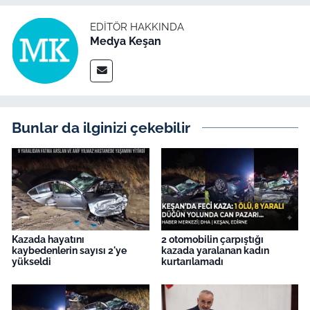
İş Dünyası
EDITÖR HAKKINDA
Bilim Teknoloji
Medya Keşan
English News
Canlı Maç
Bunlar da ilginizi çekebilir
Finans
Genel-A
Gündem-Eğitim
Kazada hayatını
2 otomobilin çarpıştığı
kaybedenlerin sayısı 2'ye
kazada yaralanan kadın
yükseldi
kurtarılamadı