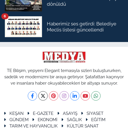
dönüldü
6
Haberimiz ses getirdi: Belediye
Meclis listesi güncellendi
TE Bilişim, yepyeni Elegant temasıyla sizleri buluştururken,
sadelik ve modernizmi bir araya getiriyor. Şatafattan kaçınıyor
ve insanlara haber okuyabilecekleri bir altyapı sunuyor.
KEŞAN
E-GAZETE
ASAYİŞ
SİYASET
GÜNDEM
EKONOMİ
SAĞLIK
EĞİTİM
TARIM VE HAYVANCILIK
KÜLTÜR SANAT