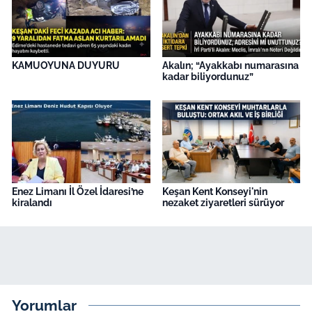
KAMUOYUNA DUYURU
Akalın; “Ayakkabı numarasına
kadar biliyordunuz”
Enez Limanı İl Özel İdaresi’ne
Keşan Kent Konseyi'nin
kiralandı
nezaket ziyaretleri sürüyor
Yorumlar