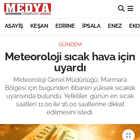
KEŞAN
ASAYİŞ
KEŞAN
EDİRNE
İPSALA
ENEZ
EKO
E-GAZETE
GÜNDEM
Meteoroloji sıcak hava için
ASAYİŞ
uyardı
SİYASET
Meteoroloji Genel Müdürlüğü, Marmara
Bölgesi için bugünden itibaren yüksek sıcaklık
GÜNDEM
uyarısında bulundu. Yetkililer, günün en sıcak
saatleri 11.00 ile 16.00 saatlerine dikkat
EKONOMİ
edilmesini istedi.
SAĞLIK
EĞİTİM