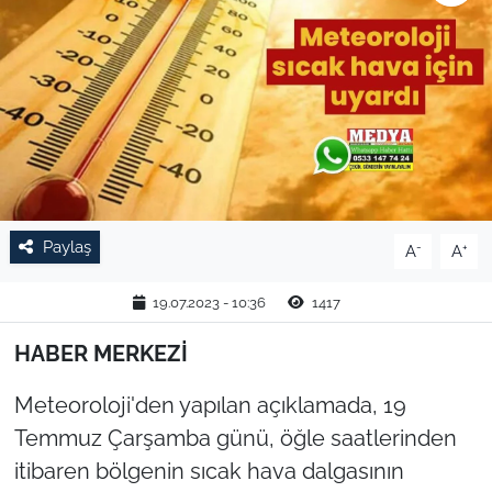
TARIM VE HAYVANCILIK
KÜLTÜR SANAT
RESMİ İLAN
SPOR
Paylaş
-
+
A
A
YAŞAM
19.07.2023 - 10:36
1417
EDİRNE
HABER MERKEZİ
TEKİRDAĞ
Meteoroloji'den yapılan açıklamada, 19
KIRKLARELİ
Temmuz Çarşamba günü, öğle saatlerinden
itibaren bölgenin sıcak hava dalgasının
ÇANAKKALE