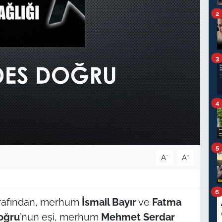
2
3
4
5
-
+
A
A
6
şrafından, merhum
İsmail Bayır
ve
Fatma
oğru
’nun eşi, merhum
Mehmet Serdar