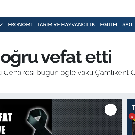
Z
EKONOMİ
TARIM VE HAYVANCILIK
EĞİTİM
SAĞL
ğru vefat etti
enazesi bugün öğle vakti Çamlıkent Cam
1