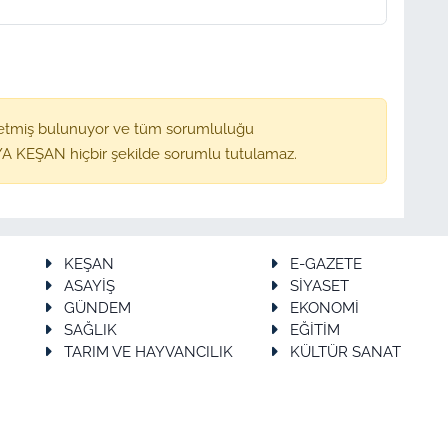
etmiş bulunuyor ve tüm sorumluluğu
A KEŞAN hiçbir şekilde sorumlu tutulamaz.
KEŞAN
E-GAZETE
ASAYİŞ
SİYASET
GÜNDEM
EKONOMİ
SAĞLIK
EĞİTİM
TARIM VE HAYVANCILIK
KÜLTÜR SANAT