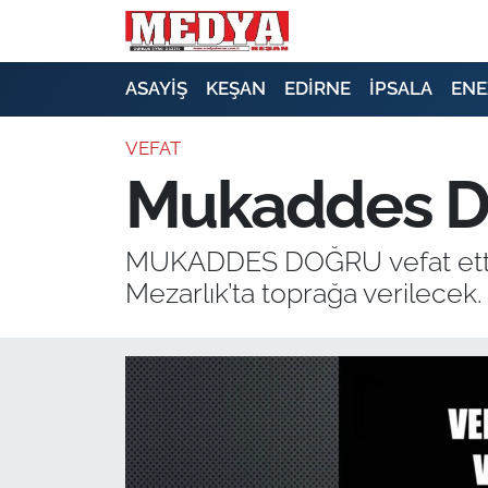
KEŞAN
ASAYİŞ
KEŞAN
EDİRNE
İPSALA
ENE
E-GAZETE
VEFAT
Mukaddes Do
ASAYİŞ
SİYASET
MUKADDES DOĞRU vefat etti.C
Mezarlık’ta toprağa verilecek.
GÜNDEM
EKONOMİ
SAĞLIK
EĞİTİM