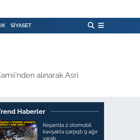
IK
SİYASET
ii’nden alınarak Asri
Trend Haberler
Keşan’da 2 otomobil
kavşakta çarpıştı 9 ağır
yaralı