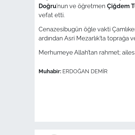
Doğru
’nun ve öğretmen
Çiğdem T
TÜRKİYE
vefat etti.
Cenazesibugün öğle vakti Çamlıken
Bölge
ardından Asri Mezarlık’ta toprağa v
Güvenlik
Merhumeye Allah’tan rahmet; ailesi i
Genel
Muhabir:
ERDOĞAN DEMİR
Politika
Flaş Haber
Dış Haberler
Magazin