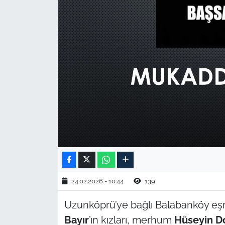
TARIM VE HAYVANCILIK
KÜLTÜR SANAT
RESMİ İLAN
SPOR
YAŞAM
EDİRNE
TEKİRDAĞ
24.02.2026 - 10:44
139
KIRKLARELİ
Uzunköprü’ye bağlı Balabanköy e
Bayır
’ın kızları, merhum
Hüseyin D
ÇANAKKALE