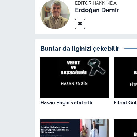
İş Dünyası
EDITÖR HAKKINDA
Erdoğan Demir
Bilim Teknoloji
English News
Bunlar da ilginizi çekebilir
Canlı Maç
Finans
Genel-A
Gündem-Eğitim
Hasan Engin vefat etti
Fitnat Gül