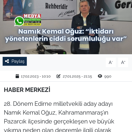
TARIM VE HAYVANCILIK
KÜLTÜR SANAT
RESMİ İLAN
SPOR
Paylaş
-
+
A
A
YAŞAM
17.02.2023 - 10:10
27.01.2025 - 21:15
990
EDİRNE
HABER MERKEZİ
TEKİRDAĞ
28. Dönem Edirne milletvekili aday adayı
Namık Kemal Oğuz, Kahramanmaraş’ın
KIRKLARELİ
Pazarcık ilçesinde gerçekleşen ve büyük
yıkıma neden olan depremle ilgili olarak
ÇANAKKALE