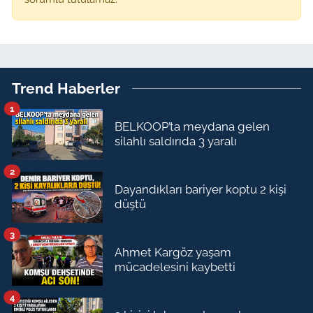
Trend Haberler
1
BELKOOP’ta meydana gelen
silahlı saldırıda 3 yaralı
2
Dayandıkları bariyer koptu 2 kişi
düştü
3
Ahmet Kargöz yaşam
mücadelesini kaybetti
4