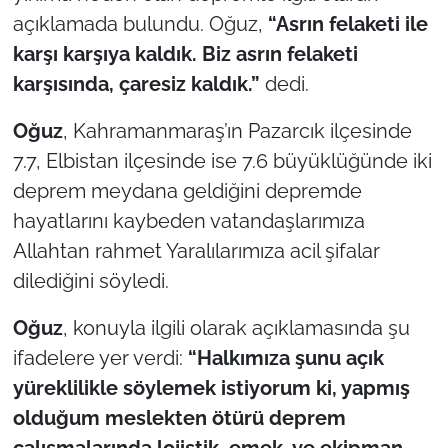
açıklamada bulundu. Oğuz,
“
Asrın felaketi ile
TÜRKİYE
karşı karşıya kaldık. Biz asrın felaketi
karşısında, çaresiz kaldık.”
dedi.
Bölge
Oğuz
, Kahramanmaraş’ın Pazarcık ilçesinde
Güvenlik
7.7, Elbistan ilçesinde ise 7.6 büyüklüğünde iki
deprem meydana geldiğini depremde
Genel
hayatlarını kaybeden vatandaşlarımıza
Allahtan rahmet Yaralılarımıza acil şifalar
Politika
dilediğini söyledi.
Flaş Haber
Oğuz
, konuyla ilgili olarak açıklamasında şu
Dış Haberler
ifadelere yer verdi:
“Halkımıza şunu açık
yüreklilikle söylemek istiyorum ki, yapmış
Magazin
olduğum meslekten ötürü deprem
çalışmalarında lojistik, emek ve ekipman