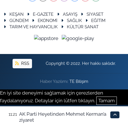
KEŞAN
E-GAZETE
ASAYİŞ
SİYASET
GÜNDEM
EKONOMİ
SAĞLIK
EĞİTİM
TARIM VE HAYVANCILIK
KÜLTÜR SANAT
RSS
Copyright © 2022. Her hakkı saklıdır.
Haber Yazılımı:
TE Bilişim
En iyi site deneyimi sağlamak için çerezlerden
faydalanıyoruz. Detaylar için lütfen tıklayın.
Tamam
AK Parti Heyetinden Mehmet Kerman’a
11:21
ziyaret