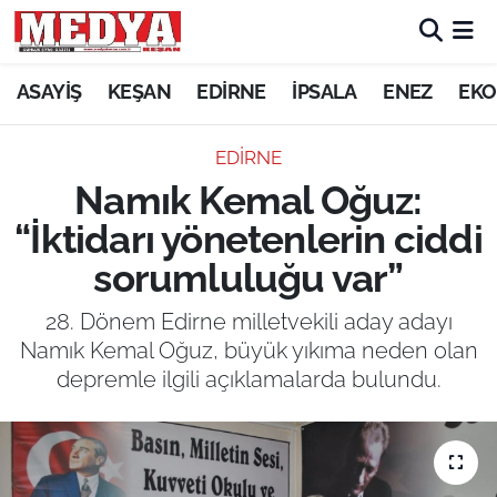
KEŞAN
ASAYİŞ
KEŞAN
EDİRNE
İPSALA
ENEZ
EKO
E-GAZETE
EDİRNE
Namık Kemal Oğuz:
ASAYİŞ
“İktidarı yönetenlerin ciddi
SİYASET
sorumluluğu var”
GÜNDEM
28. Dönem Edirne milletvekili aday adayı
Namık Kemal Oğuz, büyük yıkıma neden olan
EKONOMİ
depremle ilgili açıklamalarda bulundu.
SAĞLIK
EĞİTİM