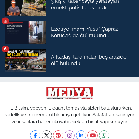
3 kişiyi tabancayla yaralayan
emekli polis tutuklandı
5
İzzetiye İmamı Yusuf Çapraz,
Korudağ'da ölü bulundu
6
Arkadaşı tarafından boş arazide
ölü bulundu
TE Bilişim, yepyeni Elegant temasıyla sizleri buluştururken,
sadelik ve modernizmi bir araya getiriyor. Şatafattan kaçınıyor
ve insanlara haber okuyabilecekleri bir altyapı sunuyor.