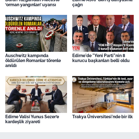
‘orman yangınları’ uyarısı
çağrı
Auschwitz kampında
Edirne'de "Yeni Parti"nin 8
öldürülen Romanlar törenle
kurucu başkanları belli oldu
anıldı
Edirne Valisi Yunus Sezer’e
Trakya Üniversitesi'nde bir ilk
kardeşlik ziyareti