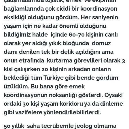
İş Dünyası
bağlamlarında çok ciddi bir koordinasyon
eksikliği olduğunu gördüm. Her saniyenin
Bilim Teknoloji
yaşam için ne kadar önemli olduğunu
English News
bildiğimiz halde içinde 60-70 kişinin canlı
olarak yer aldığı yıkık bloğunda domuz
Canlı Maç
damı denilen tek bir delik açıldığını ama
onun etrafında kurtarma görevlileri olarak 3
Finans
kişi çalışırken 20 kişinin arkadan onların
Genel-A
beklediği tüm Türkiye gibi bende gördüm
üzüldüm. Bu bana göre emek
Gündem-Eğitim
koordinasyonun noksanlığı gösterdi. Oysaki
ordaki 30 kişi yaşam koridoru ya da dinleme
gibi vazifelere yönlendirilebilirlerdi.
50 yıllık saha tecrübemle jeolog olmama