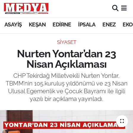
KEŞAN
ASAYİŞ
KEŞAN
EDİRNE
İPSALA
ENEZ
EKO
E-GAZETE
SİYASET
Nurten Yontar’dan 23
ASAYİŞ
Nisan Açıklaması
SİYASET
CHP Tekirdağ Milletvekili Nurten Yontar,
TBMM’nin 105.kuruluş yıldönümü ve 23 Nisan
GÜNDEM
Ulusal Egemenlik ve Çocuk Bayramı ile ilgili
yazılı bir açıklama yayınladı.
EKONOMİ
SAĞLIK
EĞİTİM