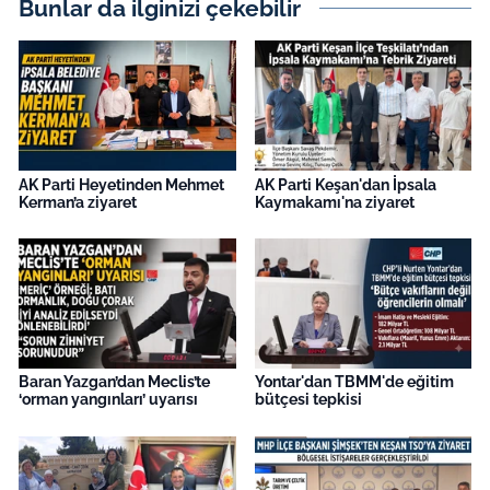
Bunlar da ilginizi çekebilir
AK Parti Heyetinden Mehmet
AK Parti Keşan'dan İpsala
Kerman’a ziyaret
Kaymakamı'na ziyaret
Baran Yazgan’dan Meclis’te
Yontar'dan TBMM'de eğitim
‘orman yangınları’ uyarısı
bütçesi tepkisi