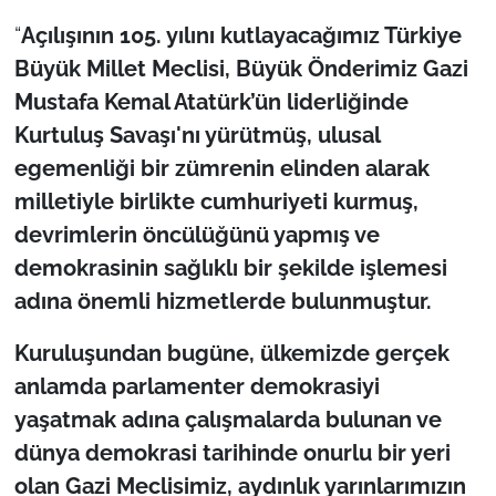
“
Açılışının 105. yılını kutlayacağımız Türkiye
TÜRKİYE
Büyük Millet Meclisi, Büyük Önderimiz Gazi
Mustafa Kemal Atatürk’ün liderliğinde
Bölge
Kurtuluş Savaşı'nı yürütmüş, ulusal
Güvenlik
egemenliği bir zümrenin elinden alarak
milletiyle birlikte cumhuriyeti kurmuş,
Genel
devrimlerin öncülüğünü yapmış ve
demokrasinin sağlıklı bir şekilde işlemesi
Politika
adına önemli hizmetlerde bulunmuştur.
Flaş Haber
Kuruluşundan bugüne, ülkemizde gerçek
anlamda parlamenter demokrasiyi
Dış Haberler
yaşatmak adına çalışmalarda bulunan ve
Magazin
dünya demokrasi tarihinde onurlu bir yeri
olan Gazi Meclisimiz, aydınlık yarınlarımızın