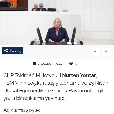
TARIM VE HAYVANCILIK
KÜLTÜR SANAT
RESMİ İLAN
SPOR
Paylaş
-
+
A
A
YAŞAM
23.04.2025 - 02:25
5
EDİRNE
CHP Tekirdağ Milletvekili
Nurten Yontar
,
TBMM’nin 105.kuruluş yıldönümü ve 23 Nisan
TEKİRDAĞ
Ulusal Egemenlik ve Çocuk Bayramı ile ilgili
yazılı bir açıklama yayınladı.
KIRKLARELİ
Açıklama şöyle;
ÇANAKKALE