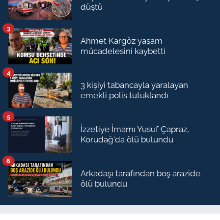
düştü
3
Ahmet Kargöz yaşam
mücadelesini kaybetti
4
3 kişiyi tabancayla yaralayan
emekli polis tutuklandı
5
İzzetiye İmamı Yusuf Çapraz,
Korudağ'da ölü bulundu
6
Arkadaşı tarafından boş arazide
ölü bulundu