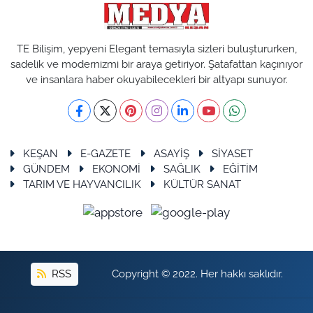
TE Bilişim, yepyeni Elegant temasıyla sizleri buluştururken,
sadelik ve modernizmi bir araya getiriyor. Şatafattan kaçınıyor
ve insanlara haber okuyabilecekleri bir altyapı sunuyor.
KEŞAN
E-GAZETE
ASAYİŞ
SİYASET
GÜNDEM
EKONOMİ
SAĞLIK
EĞİTİM
TARIM VE HAYVANCILIK
KÜLTÜR SANAT
RSS
Copyright © 2022. Her hakkı saklıdır.