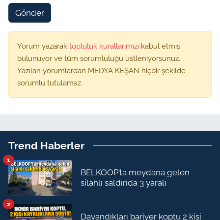
Gönder
Yorum yazarak
topluluk kurallarımızı
kabul etmiş
bulunuyor ve tüm sorumluluğu üstleniyorsunuz.
Yazılan yorumlardan MEDYA KEŞAN hiçbir şekilde
sorumlu tutulamaz.
Trend Haberler
1
BELKOOP’ta meydana gelen
silahlı saldırıda 3 yaralı
2
Dayandıkları bariyer koptu 2 kişi