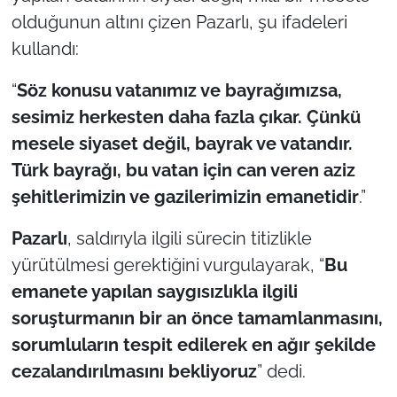
İş Dünyası
olduğunun altını çizen Pazarlı, şu ifadeleri
kullandı:
Bilim Teknoloji
“
Söz konusu vatanımız ve bayrağımızsa,
English News
sesimiz herkesten daha fazla çıkar. Çünkü
mesele siyaset değil, bayrak ve vatandır.
Canlı Maç
Türk bayrağı, bu vatan için can veren aziz
Finans
şehitlerimizin ve gazilerimizin emanetidir
.”
Genel-A
Pazarlı
, saldırıyla ilgili sürecin titizlikle
yürütülmesi gerektiğini vurgulayarak, “
Bu
Gündem-Eğitim
emanete yapılan saygısızlıkla ilgili
soruşturmanın bir an önce tamamlanmasını,
sorumluların tespit edilerek en ağır şekilde
cezalandırılmasını bekliyoruz
” dedi.