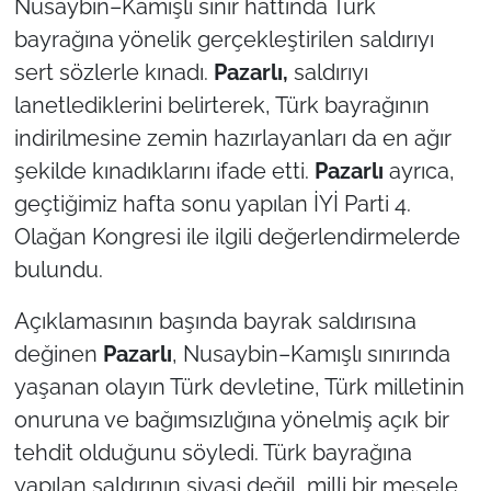
Nusaybin–Kamışlı sınır hattında Türk
bayrağına yönelik gerçekleştirilen saldırıyı
TÜRKİYE
sert sözlerle kınadı.
Pazarlı,
saldırıyı
lanetlediklerini belirterek, Türk bayrağının
Bölge
indirilmesine zemin hazırlayanları da en ağır
Güvenlik
şekilde kınadıklarını ifade etti.
Pazarlı
ayrıca,
geçtiğimiz hafta sonu yapılan İYİ Parti 4.
Genel
Olağan Kongresi ile ilgili değerlendirmelerde
bulundu.
Politika
Açıklamasının başında bayrak saldırısına
Flaş Haber
değinen
Pazarlı
, Nusaybin–Kamışlı sınırında
yaşanan olayın Türk devletine, Türk milletinin
Dış Haberler
onuruna ve bağımsızlığına yönelmiş açık bir
Magazin
tehdit olduğunu söyledi. Türk bayrağına
yapılan saldırının siyasi değil, milli bir mesele