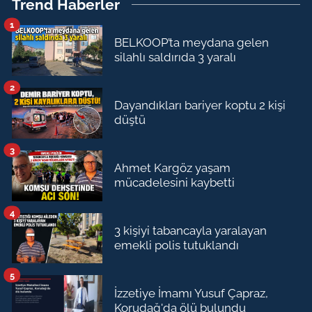
Trend Haberler
1
BELKOOP’ta meydana gelen
silahlı saldırıda 3 yaralı
2
Dayandıkları bariyer koptu 2 kişi
düştü
3
Ahmet Kargöz yaşam
mücadelesini kaybetti
4
3 kişiyi tabancayla yaralayan
emekli polis tutuklandı
5
İzzetiye İmamı Yusuf Çapraz,
Korudağ'da ölü bulundu