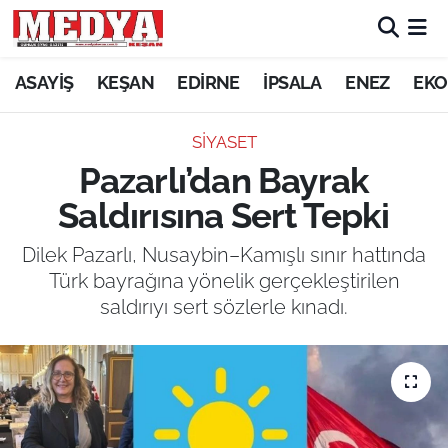
KEŞAN
ASAYİŞ
KEŞAN
EDİRNE
İPSALA
ENEZ
EKO
E-GAZETE
SİYASET
Pazarlı’dan Bayrak
ASAYİŞ
Saldırısına Sert Tepki
SİYASET
Dilek Pazarlı, Nusaybin–Kamışlı sınır hattında
Türk bayrağına yönelik gerçekleştirilen
GÜNDEM
saldırıyı sert sözlerle kınadı.
EKONOMİ
SAĞLIK
EĞİTİM