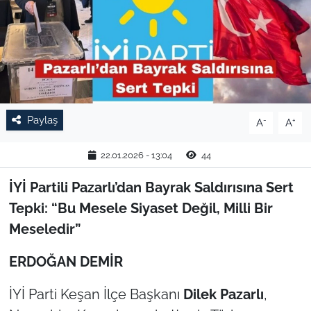
TARIM VE HAYVANCILIK
KÜLTÜR SANAT
RESMİ İLAN
Paylaş
-
+
A
A
SPOR
22.01.2026 - 13:04
44
YAŞAM
İYİ Partili Pazarlı’dan Bayrak Saldırısına Sert
EDİRNE
Tepki: “Bu Mesele Siyaset Değil, Milli Bir
Meseledir”
TEKİRDAĞ
ERDOĞAN DEMİR
KIRKLARELİ
İYİ Parti Keşan İlçe Başkanı
Dilek Pazarlı
,
ÇANAKKALE