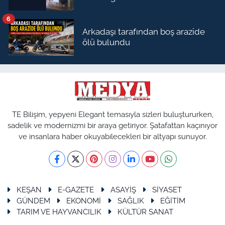
6
Arkadaşı tarafından boş arazide
ölü bulundu
TE Bilişim, yepyeni Elegant temasıyla sizleri buluştururken,
sadelik ve modernizmi bir araya getiriyor. Şatafattan kaçınıyor
ve insanlara haber okuyabilecekleri bir altyapı sunuyor.
KEŞAN
E-GAZETE
ASAYİŞ
SİYASET
GÜNDEM
EKONOMİ
SAĞLIK
EĞİTİM
TARIM VE HAYVANCILIK
KÜLTÜR SANAT