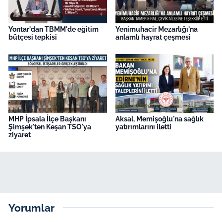
Yontar'dan TBMM'de eğitim
Yenimuhacir Mezarlığı'na
bütçesi tepkisi
anlamlı hayrat çeşmesi
MHP İpsala İlçe Başkanı
Aksal, Memişoğlu'na sağlık
Şimşek'ten Keşan TSO'ya
yatırımlarını iletti
ziyaret
Yorumlar