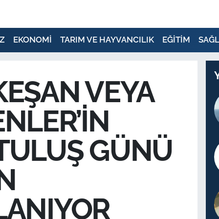
Z
EKONOMİ
TARIM VE HAYVANCILIK
EĞİTİM
SAĞL
KEŞAN VEYA
NLER’İN
TULUŞ GÜNÜ
N
LANIYOR