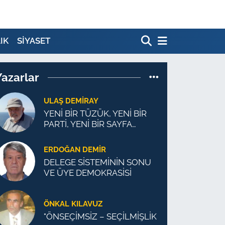
IK
SİYASET
Yazarlar
ULAŞ DEMİRAY
YENİ BİR TÜZÜK, YENİ BİR
PARTİ, YENİ BİR SAYFA
MÜMKÜN
ERDOĞAN DEMIR
DELEGE SİSTEMİNİN SONU
VE ÜYE DEMOKRASİSİ
ÖNKAL KILAVUZ
"ÖNSEÇİMSİZ – SEÇİLMİŞLİK