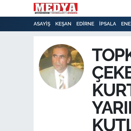
KEŞAN
ASAYİŞ
KEŞAN
EDİRNE
İPSALA
ENE
E-GAZETE
TOP
ASAYİŞ
ÇEKE
SİYASET
GÜNDEM
KUR
EKONOMİ
YARI
SAĞLIK
KUT
EĞİTİM