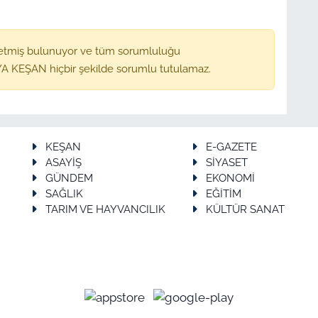
etmiş bulunuyor ve tüm sorumluluğu
A KEŞAN hiçbir şekilde sorumlu tutulamaz.
KEŞAN
E-GAZETE
ASAYİŞ
SİYASET
GÜNDEM
EKONOMİ
SAĞLIK
EĞİTİM
TARIM VE HAYVANCILIK
KÜLTÜR SANAT