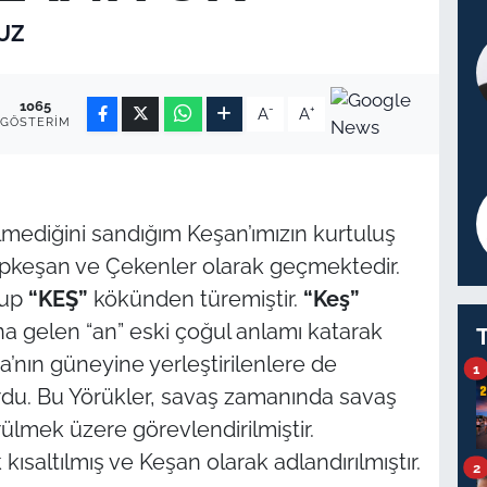
UZ
1065
-
+
A
A
GÖSTERIM
lmediğini sandığım Keşan’ımızın kurtuluş
pkeşan
ve
Çekenler
olarak geçmektedir.
lup
“KEŞ”
kökünden türemiştir.
“Keş”
na gelen “an” eski çoğul anlamı katarak
’nın güneyine yerleştirilenlere de
1
rdu. Bu Yörükler, savaş zamanında savaş
rülmek üzere görevlendirilmiştir.
kısaltılmış ve Keşan olarak adlandırılmıştır.
2