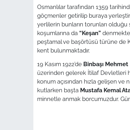
Osmanlılar tarafından 1359 tarihin
TÜRKİYE
göçmenler getirilip buraya yerleştir
yerlilerin bunların torunları olduğu 
Bölge
koşumlarına da
“Keşan”
denmektedi
peştamal ve başörtüsü türüne de
Güvenlik
kent bulunmaktadır.
Genel
19 Kasım 1922’de
Binbaşı Mehmet
üzerinden gelerek İtilaf Devletleri 
Politika
konum açısından hızla gelişen ve n
Flaş Haber
kutlarken başta
Mustafa Kemal At
minnetle anmak borcumuzdur. Gün
Dış Haberler
Magazin