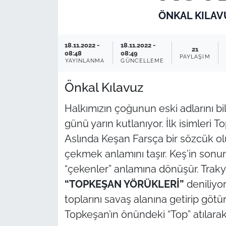
ÖNKAL KILAV
TARIM VE HAYVANCILIK
KÜLTÜR SANAT
18.11.2022 -
18.11.2022 -
21
08:48
08:49
PAYLAŞIM
YAYINLANMA
GÜNCELLEME
RESMİ İLAN
Önkal Kılavuz
SPOR
Halkımızın çoğunun eski adlarını bi
YAŞAM
günü yarın kutlanıyor. İlk isimleri
To
Aslında Keşan Farsça bir sözcük o
EDİRNE
çekmek anlamını taşır.
Keş
’in sonu
“çekenler” anlamına dönüşür. Trakya
TEKİRDAĞ
“TOPKEŞAN YÖRÜKLERİ”
deniliyo
KIRKLARELİ
toplarını savaş alanına getirip götü
Topkeşan’ın önündeki “Top” atılarak 
ÇANAKKALE