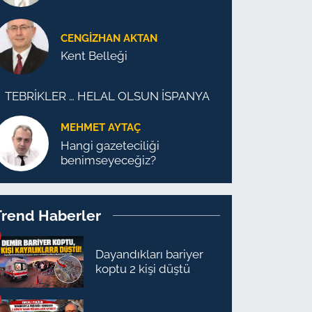
CENGİZHAN AKTAN
Kent Belleği
TEBRİKLER … HELAL OLSUN İSPANYA
MEHMET AYTAÇ
Hangi gazeteciliği
benimseyeceğiz?
Trend Haberler
Dayandıkları bariyer
koptu 2 kişi düştü