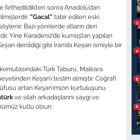
de fethedildikten sonra Anadolu’dan
ilmişlerdir.
“Gacal”
tabir edilen eski
3
söylenir. Bazı yörelerde atların deri
r. Yine Karadeniz’de kumaştan yapılan
Keşan
denildiği gibi İran’da
Keşan
ismiyle bir
4
komutasındaki Türk Taburu, Malkara
heyetinden Keşan’ı teslim almıştır. Coğrafi
5
üfusu artan Keşan’ımızın kurtuluşunu
atürk
ve silah arkadaşlarını saygı ve
ümüz kutlu olsun.
6