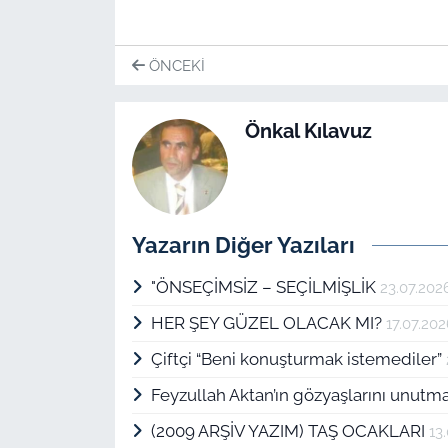
İş Dünyası
Bilim Teknoloji
ÖNCEKI
English News
Önkal Kılavuz
Canlı Maç
Finans
Yazarın Diğer Yazıları
Genel-A
"ÖNSEÇİMSİZ – SEÇİLMİŞLİK
23.07.202
Gündem-Eğitim
HER ŞEY GÜZEL OLACAK MI?
17.07.20
Çiftçi “Beni konuşturmak istemediler”
Feyzullah Aktan’ın gözyaşlarını unu
(2009 ARŞİV YAZIM) TAŞ OCAKLARI
13