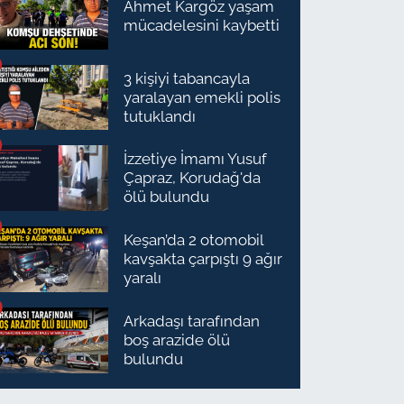
Ahmet Kargöz yaşam
mücadelesini kaybetti
3 kişiyi tabancayla
yaralayan emekli polis
tutuklandı
İzzetiye İmamı Yusuf
Çapraz, Korudağ'da
ölü bulundu
Keşan’da 2 otomobil
kavşakta çarpıştı 9 ağır
yaralı
Arkadaşı tarafından
boş arazide ölü
bulundu