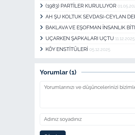
(1983) PARTİLER KURULUYOR
01.05.20
AH ŞU KOLTUK SEVDASI-CEYLAN DE
BAKLAVA VE EŞOFMAN İNSANLIK Bİ
UÇARKEN ŞAPKALARI UÇTU
11.12.2025
KÖY ENSTİTÜLERİ
05.12.2025
Yorumlar (1)