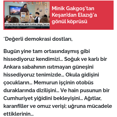
Minik Gakgoş'tan
Keşan’dan Elazığ'a
gönül köprüsü
“
Değerli demokrasi dostları,
Bugün yine tam ortasındaymış gibi
hissediyoruz kendimizi… Soğuk ve karlı bir
Ankara sabahının ısıtmayan güneşini
hissediyoruz tenimizde… Okula gidişini
çocukların… Memurun işçinin otobüs
duraklarında dizilişini… Ve hain pusunun bir
Cumhuriyet yiğidini bekleyişini… Ağıtlar,
karanfiller ve omuz verişi; uğruna mücadele
ettiklerinin…