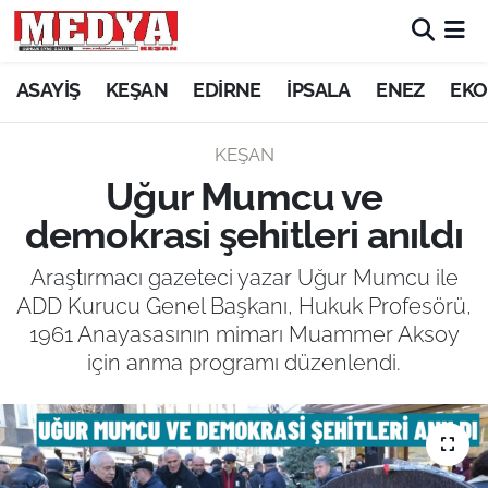
KEŞAN
ASAYİŞ
KEŞAN
EDİRNE
İPSALA
ENEZ
EKO
E-GAZETE
KEŞAN
Uğur Mumcu ve
ASAYİŞ
demokrasi şehitleri anıldı
SİYASET
Araştırmacı gazeteci yazar Uğur Mumcu ile
ADD Kurucu Genel Başkanı, Hukuk Profesörü,
GÜNDEM
1961 Anayasasının mimarı Muammer Aksoy
için anma programı düzenlendi.
EKONOMİ
SAĞLIK
EĞİTİM