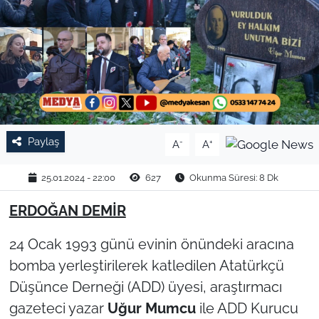
TARIM VE HAYVANCILIK
KÜLTÜR SANAT
RESMİ İLAN
SPOR
Paylaş
-
+
A
A
YAŞAM
25.01.2024 - 22:00
627
Okunma Süresi: 8 Dk
EDİRNE
ERDOĞAN DEMİR
24 Ocak 1993 günü evinin önündeki aracına
TEKİRDAĞ
bomba yerleştirilerek katledilen Atatürkçü
KIRKLARELİ
Düşünce Derneği (ADD) üyesi, araştırmacı
gazeteci yazar
Uğur Mumcu
ile ADD Kurucu
ÇANAKKALE