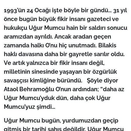
1993’ün 24 Ocağı işte böyle bir gündü… 31 yıl
önce bugün büyük fikir insanı gazeteci ve
hukukçu Uğur Mumcu hain bir saldırı sonucu
aramızdan ayrıldı. Ancak aradan geçen
zamanda halkı O’nu hiç unutmadı. Bilakis
haklı davasına daha bir gayretle sarılır oldu.
Ve artık yalnızca bir fikir insanı değil,
milletinin sinesinde yaşayan bir özgürlük
savaşçısı kimliğine büründü. Şöyle diyor
Ataol Behramoğlu O’nun ardından; “
daha az
Uğur Mumcu’yduk dün, daha çok Uğur
Mumcu’yuz şimdi…
Uğur Mumcu bugün, yurdumuzdan geçip
gitmiş bir tarihi şahıs değildir. Uğur Mumcu