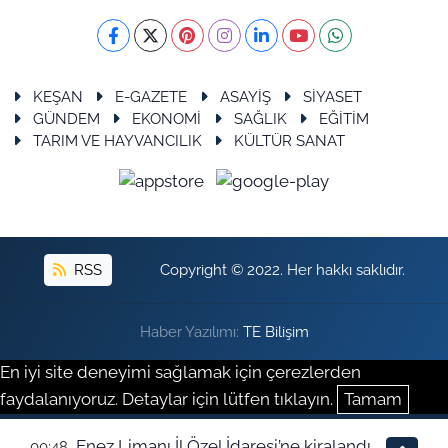
KEŞAN
E-GAZETE
ASAYİŞ
SİYASET
GÜNDEM
EKONOMİ
SAĞLIK
EĞİTİM
TARIM VE HAYVANCILIK
KÜLTÜR SANAT
RSS
Copyright © 2022. Her hakkı saklıdır.
Haber Yazılımı:
TE Bilişim
En iyi site deneyimi sağlamak için çerezlerden
faydalanıyoruz. Detaylar için lütfen tıklayın.
Tamam
Enez Limanı İl Özel İdaresi’ne kiralandı
00:48