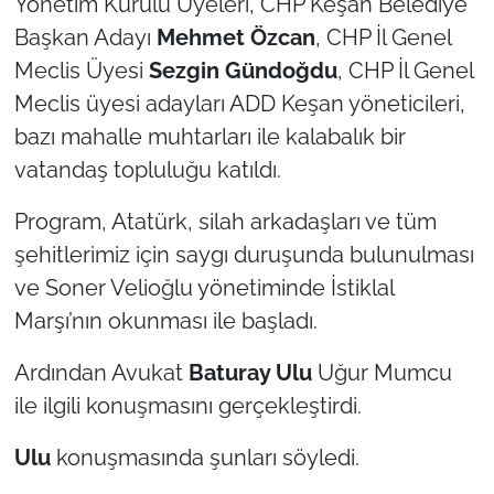
Yönetim Kurulu Üyeleri, CHP Keşan Belediye
İş Dünyası
Başkan Adayı
Mehmet Özcan
, CHP İl Genel
Bilim Teknoloji
Meclis Üyesi
Sezgin Gündoğdu
, CHP İl Genel
Meclis üyesi adayları ADD Keşan yöneticileri,
English News
bazı mahalle muhtarları ile kalabalık bir
vatandaş topluluğu katıldı.
Canlı Maç
Program, Atatürk, silah arkadaşları ve tüm
Finans
şehitlerimiz için saygı duruşunda bulunulması
ve Soner Velioğlu yönetiminde İstiklal
Genel-A
Marşı’nın okunması ile başladı.
Gündem-Eğitim
Ardından Avukat
Baturay Ulu
Uğur Mumcu
ile ilgili konuşmasını gerçekleştirdi.
Ulu
konuşmasında şunları söyledi.