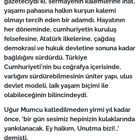
gazeteciydi ki, sermayenin kalemlerine inat,
yaşamı pahasına halkın kurşun kalemi
olmayı tercih eden bir adamdı. Hayatının
her döneminde, cumhuriyetin kuruluş
felsefesine, Atatürk ilkelerine, çağdaş
demokrasi ve hukuk devletine sonuna kadar
bağlılığını sürdürdü. Türkiye
Cumhuriyeti'nin bu coğrafya içerisinde,
varlığını sürdürebilmesinin üniter yapı, ulus
devlet modeli, laik yaşam biçimi ile
olabileceğinin bilincindeydi.
Uğur Mumcu katledilmeden yirmi yıl kadar
önce, ‘bir gün sesimiz hepinizin kulaklarında
yankılanacak. Ey halkım, Unutma bizi!..’
demişti.