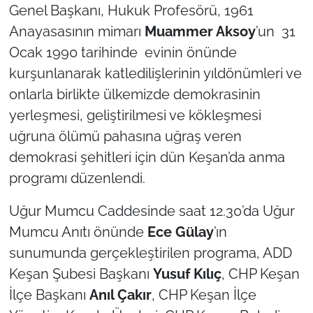
Genel Başkanı, Hukuk Profesörü, 1961
Anayasasının mimarı
Muammer Aksoy
’un 31
TÜRKİYE
Ocak 1990 tarihinde evinin önünde
Bölge
kurşunlanarak katledilişlerinin yıldönümleri ve
onlarla birlikte ülkemizde demokrasinin
Güvenlik
yerleşmesi, geliştirilmesi ve kökleşmesi
uğruna ölümü pahasına uğraş veren
Genel
demokrasi şehitleri için dün Keşan’da anma
Politika
programı düzenlendi.
Uğur Mumcu Caddesinde saat 12.30’da Uğur
Flaş Haber
Mumcu Anıtı önünde
Ece Gülay
’ın
Dış Haberler
sunumunda gerçekleştirilen programa, ADD
Keşan Şubesi Başkanı
Yusuf Kılıç
, CHP Keşan
Magazin
İlçe Başkanı
Anıl Çakır
, CHP Keşan İlçe