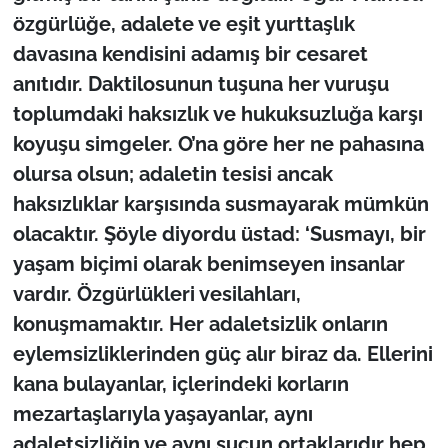
özgürlüğe, adalete ve eşit yurttaşlık
davasına kendisini adamış bir cesaret
anıtıdır. Daktilosunun tuşuna her vuruşu
toplumdaki haksızlık ve hukuksuzluğa karşı
koyuşu simgeler. O’na göre her ne pahasına
olursa olsun; adaletin tesisi ancak
haksızlıklar karşısında susmayarak mümkün
olacaktır. Şöyle diyordu üstad: ‘
Susmayı, bir
yaşam biçimi olarak benimseyen insanlar
vardır. Özgürlükleri vesilahları,
konuşmamaktır. Her adaletsizlik onların
eylemsizliklerinden güç alır biraz da. Ellerini
kana bulayanlar, içlerindeki korların
mezartaşlarıyla yaşayanlar, aynı
adaletsizliğin ve aynı suçun ortaklarıdır hep