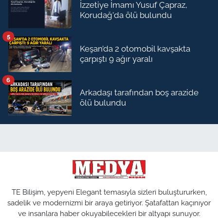
İzzetiye İmamı Yusuf Çapraz,
Korudağ'da ölü bulundu
5
Keşan’da 2 otomobil kavşakta
çarpıştı 9 ağır yaralı
6
Arkadaşı tarafından boş arazide
ölü bulundu
TE Bilişim, yepyeni Elegant temasıyla sizleri buluştururken,
sadelik ve modernizmi bir araya getiriyor. Şatafattan kaçınıyor
ve insanlara haber okuyabilecekleri bir altyapı sunuyor.