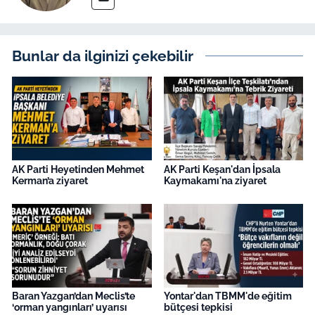
Bunlar da ilginizi çekebilir
AK Parti Heyetinden Mehmet
AK Parti Keşan'dan İpsala
Kerman’a ziyaret
Kaymakamı'na ziyaret
Baran Yazgan’dan Meclis’te
Yontar'dan TBMM'de eğitim
‘orman yangınları’ uyarısı
bütçesi tepkisi