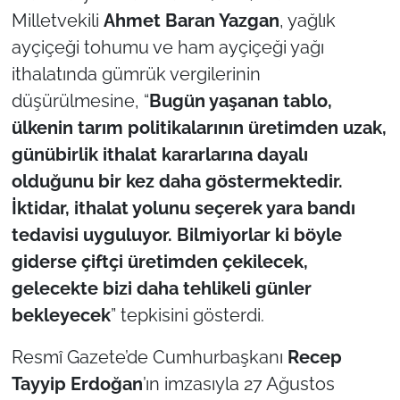
Milletvekili
Ahmet Baran Yazgan
, yağlık
TÜRKİYE
ayçiçeği tohumu ve ham ayçiçeği yağı
ithalatında gümrük vergilerinin
Bölge
düşürülmesine, “
Bugün yaşanan tablo,
ülkenin tarım politikalarının üretimden uzak,
Güvenlik
günübirlik ithalat kararlarına dayalı
Genel
olduğunu bir kez daha göstermektedir.
İktidar, ithalat yolunu seçerek yara bandı
Politika
tedavisi uyguluyor. Bilmiyorlar ki böyle
giderse çiftçi üretimden çekilecek,
Flaş Haber
gelecekte bizi daha tehlikeli günler
bekleyecek
” tepkisini gösterdi.
Dış Haberler
Resmî Gazete’de Cumhurbaşkanı
Recep
Magazin
Tayyip Erdoğan
’ın imzasıyla 27 Ağustos