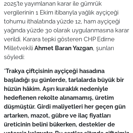
İş Dünyası
2025’te yayımlanan karar ile gümrük
vergilerinin 1 Ekim itibarıyla yağlık ayçiçeği
Bilim Teknoloji
tohumu ithalatında yüzde 12, ham ayçiçeği
yağında yüzde 30 olarak uygulanmasına karar
English News
verildi. Karara tepki gösteren CHP Edirne
Milletvekili
Ahmet Baran Yazgan
, şunları
Canlı Maç
söyledi:
Finans
“
Trakya çiftçisinin ayçiçeği hasadına
Genel-A
başladığı şu günlerde, tarlalarda büyük bir
hüzün hâkim. Aşırı kuraklık nedeniyle
Gündem-Eğitim
hedeflenen rekolte alınamamış, üretim
düşmüştür. Girdi maliyetleri her geçen gün
artarken, mazot, gübre ve ilaç fiyatları
üreticinin belini bükerken, destekler de