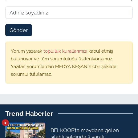
Gönder
Yorum yazarak
topluluk kurallarımızı
kabul etmiş
bulunuyor ve tüm sorumluluğu üstleniyorsunuz.
Yazılan yorumlardan MEDYA KEŞAN hiçbir şekilde
sorumlu tutulamaz.
Trend Haberler
1
BELKOOP’ta meydana gelen
silahlı saldırıda 3 yaralı