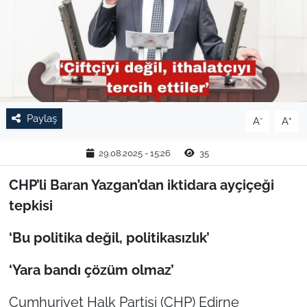
TARIM VE HAYVANCILIK
KÜLTÜR SANAT
RESMİ İLAN
Paylaş
-
+
A
A
SPOR
29.08.2025 - 15:26
35
YAŞAM
CHP’li Baran Yazgan’dan iktidara ayçiçeği
EDİRNE
tepkisi
TEKİRDAĞ
‘Bu politika değil, politikasızlık’
‘Yara bandı çözüm olmaz’
KIRKLARELİ
Cumhuriyet Halk Partisi (CHP) Edirne
ÇANAKKALE