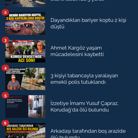
2
Dayandıkları bariyer koptu 2 kişi
düştü
3
Ahmet Kargöz yaşam
mücadelesini kaybetti
4
3 kişiyi tabancayla yaralayan
emekli polis tutuklandı
5
İzzetiye İmamı Yusuf Çapraz,
Korudağ'da ölü bulundu
6
Arkadaşı tarafından boş arazide
ölü bulundu