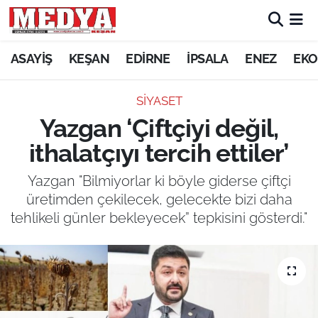
KEŞAN
ASAYİŞ
KEŞAN
EDİRNE
İPSALA
ENEZ
EKO
E-GAZETE
SİYASET
Yazgan ‘Çiftçiyi değil,
ASAYİŞ
ithalatçıyı tercih ettiler’
SİYASET
Yazgan "Bilmiyorlar ki böyle giderse çiftçi
üretimden çekilecek, gelecekte bizi daha
GÜNDEM
tehlikeli günler bekleyecek” tepkisini gösterdi."
EKONOMİ
SAĞLIK
EĞİTİM