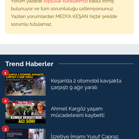
Yorum yazarak
topluluk kurallarımızı
kabul etmiş
bulunuyor ve tüm sorumluluğu üstleniyorsunuz.
Yazılan yorumlardan MEDYA KEŞAN hiçbir şekilde
sorumlu tutulamaz.
Trend Haberler
1
Keşan’da 2 otomobil kavşakta
çarpıştı 9 ağır yaralı
2
Ahmet Kargöz yaşam
mücadelesini kaybetti
3
İzzetiye İmamı Yusuf Çapraz,