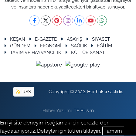
sadelik ve modernizmi bir araya getiriyor. Şatafattan kaçınıyor
ve insanlara haber okuyabilecekleri bir altyapı sunuyor.
KEŞAN
E-GAZETE
ASAYİŞ
SİYASET
GÜNDEM
EKONOMİ
SAĞLIK
EĞİTİM
TARIM VE HAYVANCILIK
KÜLTÜR SANAT
RSS
Copyright © 2022. Her hakkı saklıdır.
Haber Yazılımı:
TE Bilişim
En iyi site deneyimi sağlamak için çerezlerden
faydalanıyoruz. Detaylar için lütfen tıklayın.
Tamam