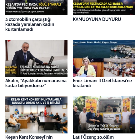
2 otomobilin çarpıştığı
KAMUOYUNA DUYURU
kazada yaralanan kadın
kurtarılamadı
Akalın; “Ayakkabı numarasına
Enez Limanı İl Özel İdaresi’ne
kadar biliyordunuz”
kiralandı
Keşan Kent Konseyi'nin
Latif Özenç 10.ölüm