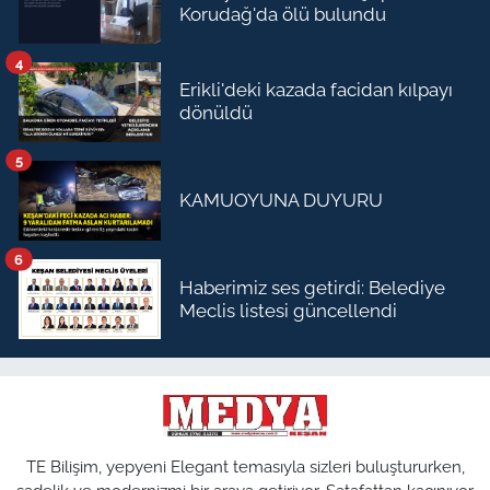
Korudağ'da ölü bulundu
4
Erikli'deki kazada facidan kılpayı
dönüldü
5
KAMUOYUNA DUYURU
6
Haberimiz ses getirdi: Belediye
Meclis listesi güncellendi
TE Bilişim, yepyeni Elegant temasıyla sizleri buluştururken,