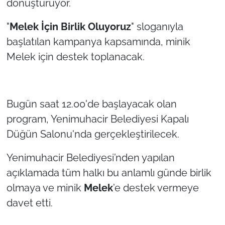
dönüştürüyor.
TÜRKİYE
"
Melek İçin Birlik Oluyoruz
" sloganıyla
başlatılan kampanya kapsamında, minik
Bölge
Melek için destek toplanacak.
Güvenlik
Genel
Bugün saat 12.00'de başlayacak olan
program, Yenimuhacir Belediyesi Kapalı
Politika
Düğün Salonu'nda gerçekleştirilecek.
Flaş Haber
Yenimuhacir Belediyesi’nden yapılan
açıklamada tüm halkı bu anlamlı günde birlik
Dış Haberler
olmaya ve minik
Melek
’e destek vermeye
davet etti.
Magazin