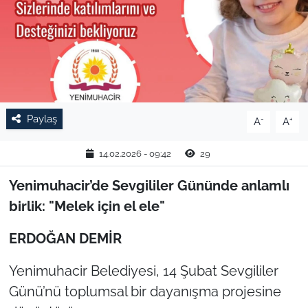
TARIM VE HAYVANCILIK
KÜLTÜR SANAT
RESMİ İLAN
Paylaş
-
+
A
A
SPOR
14.02.2026 - 09:42
29
YAŞAM
Yenimuhacir’de Sevgililer Gününde anlamlı
EDİRNE
birlik: "Melek için el ele"
TEKİRDAĞ
ERDOĞAN DEMİR
Yenimuhacir Belediyesi, 14 Şubat Sevgililer
KIRKLARELİ
Günü’nü toplumsal bir dayanışma projesine
ÇANAKKALE