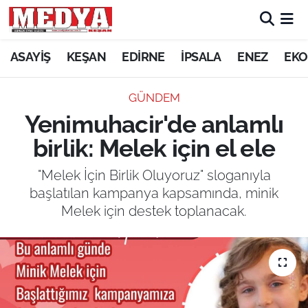
KEŞAN
ASAYİŞ
KEŞAN
EDİRNE
İPSALA
ENEZ
EKO
E-GAZETE
GÜNDEM
Yenimuhacir'de anlamlı
ASAYİŞ
birlik: Melek için el ele
SİYASET
"Melek İçin Birlik Oluyoruz" sloganıyla
başlatılan kampanya kapsamında, minik
GÜNDEM
Melek için destek toplanacak.
EKONOMİ
SAĞLIK
EĞİTİM