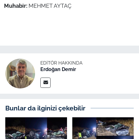
İş Dünyası
Muhabir:
MEHMET AYTAÇ
Bilim Teknoloji
English News
Canlı Maç
EDITÖR HAKKINDA
Finans
Erdoğan Demir
Genel-A
Gündem-Eğitim
Bunlar da ilginizi çekebilir