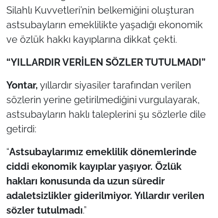
Silahlı Kuvvetleri’nin belkemiğini oluşturan
TÜRKİYE
astsubayların emeklilikte yaşadığı ekonomik
ve özlük hakkı kayıplarına dikkat çekti.
Bölge
“YILLARDIR VERİLEN SÖZLER TUTULMADI”
Güvenlik
Yontar,
yıllardır siyasiler tarafından verilen
Genel
sözlerin yerine getirilmediğini vurgulayarak,
astsubayların haklı taleplerini şu sözlerle dile
Politika
getirdi:
Flaş Haber
“
Astsubaylarımız emeklilik dönemlerinde
ciddi ekonomik kayıplar yaşıyor. Özlük
Dış Haberler
hakları konusunda da uzun süredir
adaletsizlikler giderilmiyor. Yıllardır verilen
Magazin
sözler tutulmadı
.”