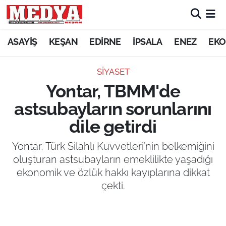
KEŞAN
ASAYİŞ
KEŞAN
EDİRNE
İPSALA
ENEZ
EKO
E-GAZETE
SİYASET
Yontar, TBMM'de
ASAYİŞ
astsubayların sorunlarını
SİYASET
dile getirdi
GÜNDEM
Yontar, Türk Silahlı Kuvvetleri’nin belkemiğini
oluşturan astsubayların emeklilikte yaşadığı
EKONOMİ
ekonomik ve özlük hakkı kayıplarına dikkat
çekti.
SAĞLIK
EĞİTİM