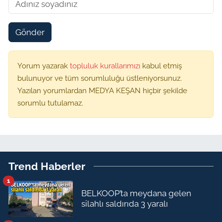
Gönder
Yorum yazarak
topluluk kurallarımızı
kabul etmiş
bulunuyor ve tüm sorumluluğu üstleniyorsunuz.
Yazılan yorumlardan MEDYA KEŞAN hiçbir şekilde
sorumlu tutulamaz.
Trend Haberler
1
BELKOOP’ta meydana gelen
silahlı saldırıda 3 yaralı