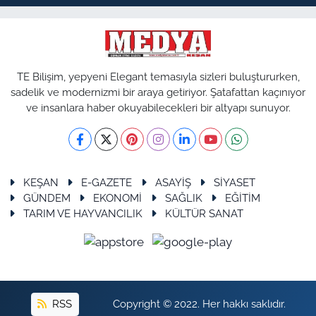
TE Bilişim, yepyeni Elegant temasıyla sizleri buluştururken,
sadelik ve modernizmi bir araya getiriyor. Şatafattan kaçınıyor
ve insanlara haber okuyabilecekleri bir altyapı sunuyor.
KEŞAN
E-GAZETE
ASAYİŞ
SİYASET
GÜNDEM
EKONOMİ
SAĞLIK
EĞİTİM
TARIM VE HAYVANCILIK
KÜLTÜR SANAT
RSS
Copyright © 2022. Her hakkı saklıdır.