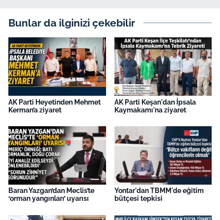
Bunlar da ilginizi çekebilir
AK Parti Heyetinden Mehmet
AK Parti Keşan'dan İpsala
Kerman’a ziyaret
Kaymakamı'na ziyaret
Baran Yazgan’dan Meclis’te
Yontar'dan TBMM'de eğitim
‘orman yangınları’ uyarısı
bütçesi tepkisi