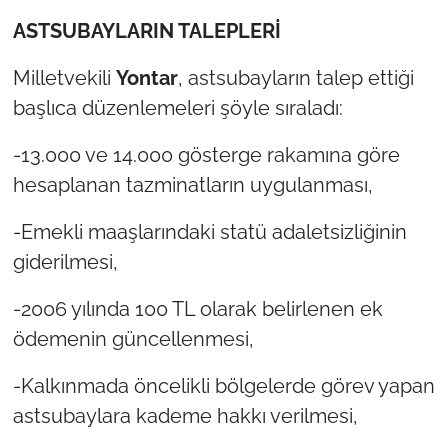
İş Dünyası
ASTSUBAYLARIN TALEPLERİ
Bilim Teknoloji
Milletvekili
Yontar
, astsubayların talep ettiği
başlıca düzenlemeleri şöyle sıraladı:
English News
-13.000 ve 14.000 gösterge rakamına göre
Canlı Maç
hesaplanan tazminatların uygulanması,
Finans
-Emekli maaşlarındaki statü adaletsizliğinin
giderilmesi,
Genel-A
-2006 yılında 100 TL olarak belirlenen ek
Gündem-Eğitim
ödemenin güncellenmesi,
-Kalkınmada öncelikli bölgelerde görev yapan
astsubaylara kademe hakkı verilmesi,