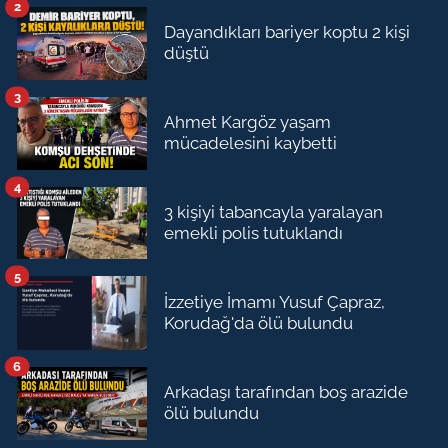
2
Dayandıkları bariyer koptu 2 kişi
düştü
3
Ahmet Kargöz yaşam
mücadelesini kaybetti
4
3 kişiyi tabancayla yaralayan
emekli polis tutuklandı
5
İzzetiye İmamı Yusuf Çapraz,
Korudağ'da ölü bulundu
6
Arkadaşı tarafından boş arazide
ölü bulundu