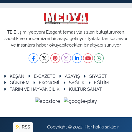
TE Bilişim, yepyeni Elegant temasıyla sizleri buluştururken,
sadelik ve modernizmi bir araya getiriyor. Şatafattan kaçınıyor
ve insanlara haber okuyabilecekleri bir altyapı sunuyor.
KEŞAN
E-GAZETE
ASAYİŞ
SİYASET
GÜNDEM
EKONOMİ
SAĞLIK
EĞİTİM
TARIM VE HAYVANCILIK
KÜLTÜR SANAT
RSS
Copyright © 2022. Her hakkı saklıdır.