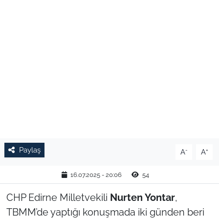
TARIM VE HAYVANCILIK
KÜLTÜR SANAT
RESMİ İLAN
SPOR
YAŞAM
EDİRNE
Paylaş
-
+
A
A
TEKİRDAĞ
16.07.2025 - 20:06
54
KIRKLARELİ
CHP Edirne Milletvekili
Nurten Yontar
,
TBMM’de yaptığı konuşmada iki günden beri
ÇANAKKALE