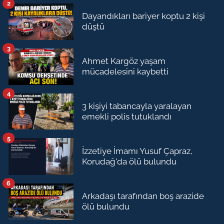
2
Dayandıkları bariyer koptu 2 kişi
düştü
3
Ahmet Kargöz yaşam
mücadelesini kaybetti
4
3 kişiyi tabancayla yaralayan
emekli polis tutuklandı
5
İzzetiye İmamı Yusuf Çapraz,
Korudağ'da ölü bulundu
6
Arkadaşı tarafından boş arazide
ölü bulundu