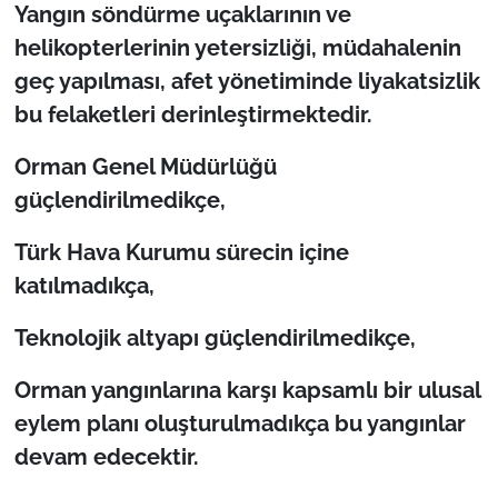
İş Dünyası
Yangın söndürme uçaklarının ve
helikopterlerinin yetersizliği, müdahalenin
Bilim Teknoloji
geç yapılması, afet yönetiminde liyakatsizlik
bu felaketleri derinleştirmektedir.
English News
Orman Genel Müdürlüğü
Canlı Maç
güçlendirilmedikçe,
Finans
Türk Hava Kurumu sürecin içine
katılmadıkça,
Genel-A
Teknolojik altyapı güçlendirilmedikçe,
Gündem-Eğitim
Orman yangınlarına karşı kapsamlı bir ulusal
eylem planı oluşturulmadıkça bu yangınlar
devam edecektir.