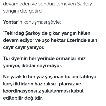
devam eden ve söndürülemeyen Şarköy
yangını dile getirdi.
TÜRKİYE
Yontar
’ın konuşması şöyle;
Bölge
“
Tekirdağ Şarköy'de çıkan yangın hâlen
Güvenlik
devam ediyor ve 150 hektar üzerinde alan
cayır cayır yanıyor.
Genel
Türkiye'nin her yerinde ormanlarımız
Politika
yanıyor, iktidar seyrediyor.
Flaş Haber
Ne yazık ki her yaz yaşanan bu acı tabloya
karşı iktidarın hazırlıksız, plansız ve
Dış Haberler
koordinasyonsuz yakalanması kabul
Magazin
edilebilir değildir.