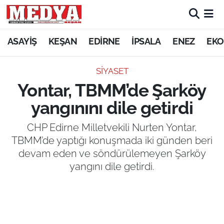
KEŞAN
ASAYİŞ
KEŞAN
EDİRNE
İPSALA
ENEZ
EKO
E-GAZETE
SİYASET
Yontar, TBMM’de Şarköy
ASAYİŞ
yangınını dile getirdi
SİYASET
CHP Edirne Milletvekili Nurten Yontar,
TBMM’de yaptığı konuşmada iki günden beri
GÜNDEM
devam eden ve söndürülemeyen Şarköy
yangını dile getirdi.
EKONOMİ
SAĞLIK
EĞİTİM