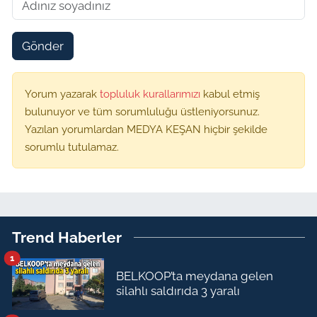
Gönder
Yorum yazarak
topluluk kurallarımızı
kabul etmiş
bulunuyor ve tüm sorumluluğu üstleniyorsunuz.
Yazılan yorumlardan MEDYA KEŞAN hiçbir şekilde
sorumlu tutulamaz.
Trend Haberler
1
BELKOOP’ta meydana gelen
silahlı saldırıda 3 yaralı