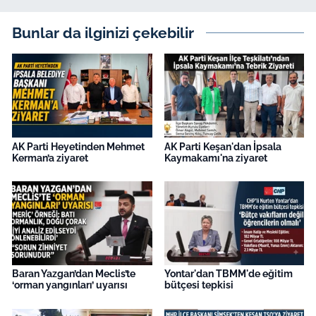
Bunlar da ilginizi çekebilir
AK Parti Heyetinden Mehmet
AK Parti Keşan'dan İpsala
Kerman’a ziyaret
Kaymakamı'na ziyaret
Baran Yazgan’dan Meclis’te
Yontar'dan TBMM'de eğitim
‘orman yangınları’ uyarısı
bütçesi tepkisi