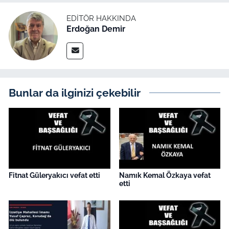
İş Dünyası
EDITÖR HAKKINDA
Erdoğan Demir
Bilim Teknoloji
English News
Canlı Maç
Bunlar da ilginizi çekebilir
Finans
Genel-A
Gündem-Eğitim
Fitnat Güleryakıcı vefat etti
Namık Kemal Özkaya vefat
etti