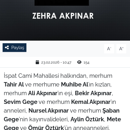
TARIM VE HAYVANCILIK
KÜLTÜR SANAT
RESMİ İLAN
Paylaş
-
+
A
A
SPOR
23.02.2026 - 10:47
154
YAŞAM
İspat Cami Mahallesi halkından, merhum
Tahir Al
ve merhume
Muhibe Al
’ın kızları,
EDİRNE
merhum
Ali Akpınar
’ın eşi,
Bekir Akpınar
,
TEKİRDAĞ
Sevim Gege
ve merhum
Kemal Akpınar
’ın
anneleri,
Nursel Akpınar
ve merhum
Şaban
KIRKLARELİ
Gege
’nin kayınvalideleri,
Aylin Öztürk
,
Mete
Gege
ve
Ömür Öztürk
’ün anneanneleri,
ÇANAKKALE