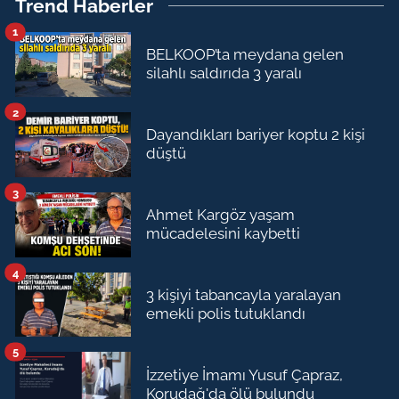
Trend Haberler
1
BELKOOP’ta meydana gelen
silahlı saldırıda 3 yaralı
2
Dayandıkları bariyer koptu 2 kişi
düştü
3
Ahmet Kargöz yaşam
mücadelesini kaybetti
4
3 kişiyi tabancayla yaralayan
emekli polis tutuklandı
5
İzzetiye İmamı Yusuf Çapraz,
Korudağ'da ölü bulundu