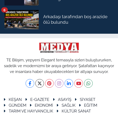
6
Arkadaşı tarafından boş arazide
ölü bulundu
TE Bilişim, yepyeni Elegant temasıyla sizleri buluştururken,
sadelik ve modernizmi bir araya getiriyor. Şatafattan kaçınıyor
ve insanlara haber okuyabilecekleri bir altyapı sunuyor.
KEŞAN
E-GAZETE
ASAYİŞ
SİYASET
GÜNDEM
EKONOMİ
SAĞLIK
EĞİTİM
TARIM VE HAYVANCILIK
KÜLTÜR SANAT