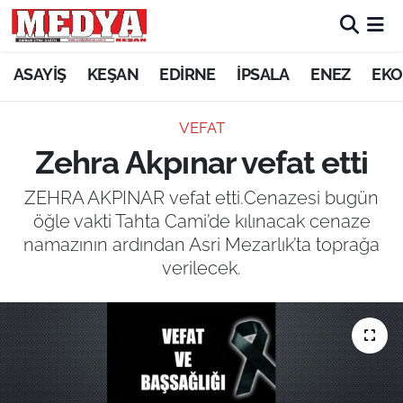
KEŞAN
ASAYİŞ
KEŞAN
EDİRNE
İPSALA
ENEZ
EKO
E-GAZETE
VEFAT
Zehra Akpınar vefat etti
ASAYİŞ
ZEHRA AKPINAR vefat etti.Cenazesi bugün
SİYASET
öğle vakti Tahta Cami’de kılınacak cenaze
namazının ardından Asri Mezarlık’ta toprağa
GÜNDEM
verilecek.
EKONOMİ
SAĞLIK
EĞİTİM