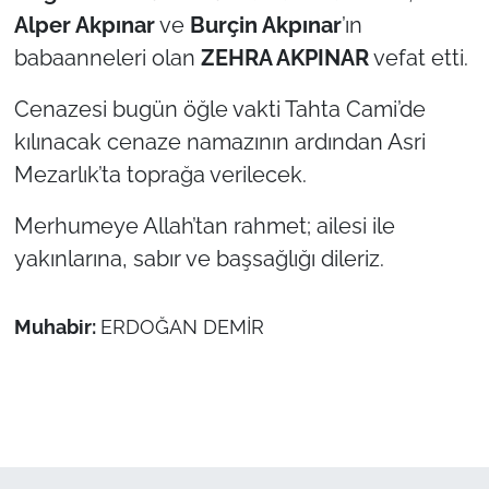
Alper Akpınar
ve
Burçin Akpınar
’ın
TÜRKİYE
babaanneleri olan
ZEHRA AKPINAR
vefat etti.
Cenazesi bugün öğle vakti Tahta Cami’de
Bölge
kılınacak cenaze namazının ardından Asri
Güvenlik
Mezarlık’ta toprağa verilecek.
Genel
Merhumeye Allah’tan rahmet; ailesi ile
yakınlarına, sabır ve başsağlığı dileriz.
Politika
Muhabir:
ERDOĞAN DEMİR
Flaş Haber
Dış Haberler
Magazin