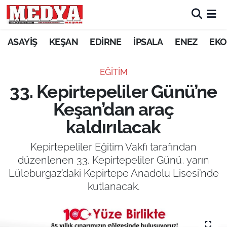
KEŞAN
ASAYİŞ
KEŞAN
EDİRNE
İPSALA
ENEZ
EKO
E-GAZETE
EĞİTİM
33. Kepirtepeliler Günü’ne
ASAYİŞ
Keşan’dan araç
SİYASET
kaldırılacak
GÜNDEM
Kepirtepeliler Eğitim Vakfı tarafından
düzenlenen 33. Kepirtepeliler Günü, yarın
EKONOMİ
Lüleburgaz’daki Kepirtepe Anadolu Lisesi’nde
kutlanacak.
SAĞLIK
EĞİTİM