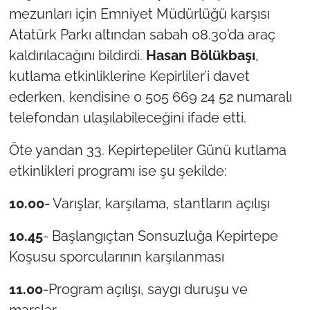
mezunları için Emniyet Müdürlüğü karşısı
TÜRKİYE
Atatürk Parkı altından sabah 08.30’da araç
kaldırılacağını bildirdi.
Hasan Bölükbaşı
,
Bölge
kutlama etkinliklerine Kepirliler’i davet
ederken, kendisine 0 505 669 24 52 numaralı
Güvenlik
telefondan ulaşılabileceğini ifade etti.
Genel
Öte yandan 33. Kepirtepeliler Günü kutlama
etkinlikleri programı ise şu şekilde:
Politika
10.00
- Varışlar, karşılama, stantların açılışı
Flaş Haber
10.45
- Başlangıçtan Sonsuzluğa Kepirtepe
Dış Haberler
Koşusu sporcularının karşılanması
Magazin
11.00
-Program açılışı, saygı duruşu ve
marşlar.