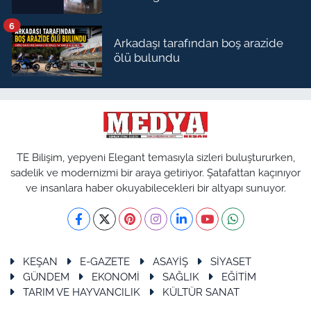
6
Arkadaşı tarafından boş arazide
ölü bulundu
TE Bilişim, yepyeni Elegant temasıyla sizleri buluştururken,
sadelik ve modernizmi bir araya getiriyor. Şatafattan kaçınıyor
ve insanlara haber okuyabilecekleri bir altyapı sunuyor.
KEŞAN
E-GAZETE
ASAYİŞ
SİYASET
GÜNDEM
EKONOMİ
SAĞLIK
EĞİTİM
TARIM VE HAYVANCILIK
KÜLTÜR SANAT