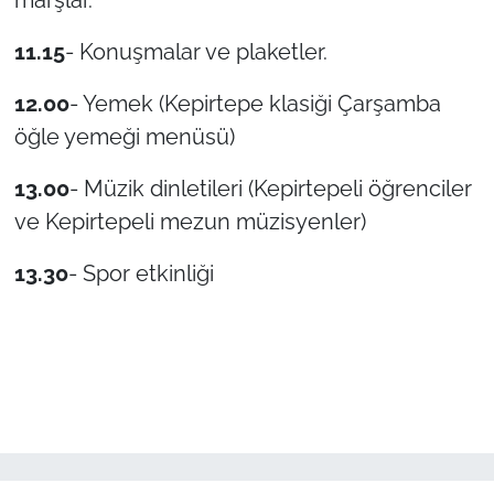
İş Dünyası
11.15
- Konuşmalar ve plaketler.
Bilim Teknoloji
12.00
- Yemek (Kepirtepe klasiği Çarşamba
English News
öğle yemeği menüsü)
Canlı Maç
13.00
- Müzik dinletileri (Kepirtepeli öğrenciler
ve Kepirtepeli mezun müzisyenler)
Finans
13.30
- Spor etkinliği
Genel-A
Gündem-Eğitim