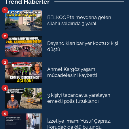
Trend Haberler
1
BELKOOP’ta meydana gelen
silahlı saldırıda 3 yaralı
2
Dayandıkları bariyer koptu 2 kişi
düştü
3
Ahmet Kargöz yaşam
mücadelesini kaybetti
4
3 kişiyi tabancayla yaralayan
emekli polis tutuklandı
5
İzzetiye İmamı Yusuf Çapraz,
Korudağ'da ölü bulundu