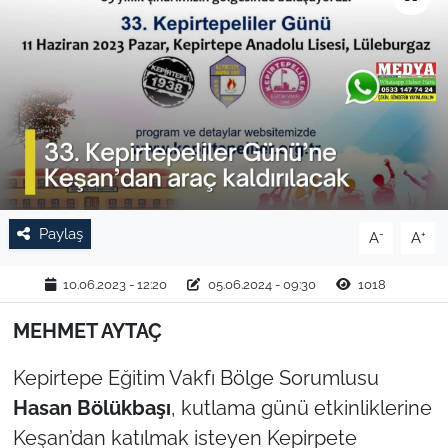
TARIM VE HAYVANCILIK
KÜLTÜR SANAT
RESMİ İLAN
SPOR
Paylaş
-
+
A
A
YAŞAM
10.06.2023 - 12:20
05.06.2024 - 09:30
1018
EDİRNE
MEHMET AYTAÇ
TEKİRDAĞ
Kepirtepe Eğitim Vakfı Bölge Sorumlusu
KIRKLARELİ
Hasan Bölükbaşı
, kutlama günü etkinliklerine
Keşan’dan katılmak isteyen Kepirpete
ÇANAKKALE