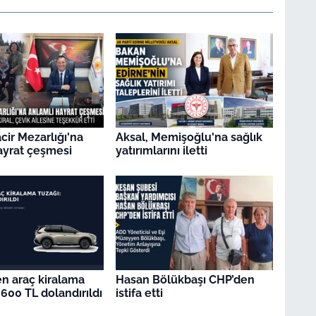
ir Mezarlığı'na
Aksal, Memişoğlu'na sağlık
ayrat çeşmesi
yatırımlarını iletti
en araç kiralama
Hasan Bölükbaşı CHP’den
.600 TL dolandırıldı
istifa etti