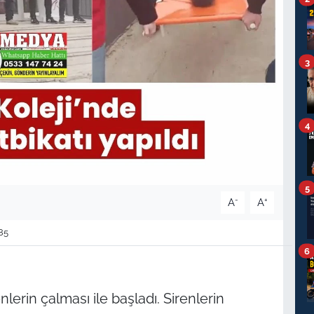
3
4
5
-
+
A
A
85
6
lerin çalması ile başladı. Sirenlerin