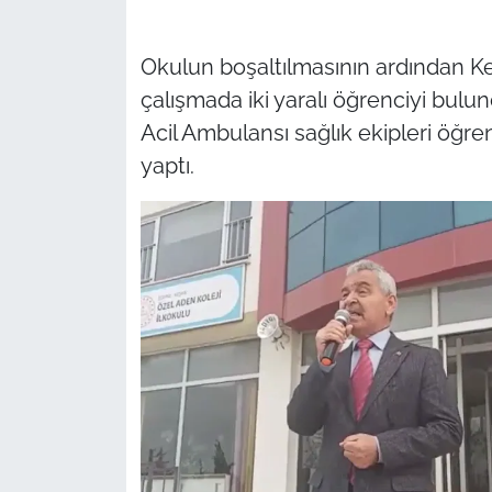
İş Dünyası
Bilim Teknoloji
Okulun boşaltılmasının ardından Ke
çalışmada iki yaralı öğrenciyi bul
English News
Acil Ambulansı sağlık ekipleri öğre
yaptı.
Canlı Maç
Finans
Genel-A
Gündem-Eğitim