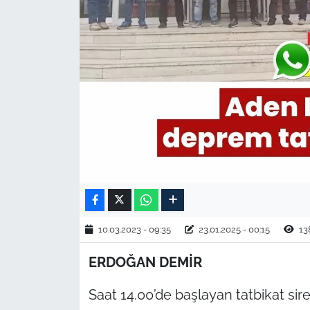
TARIM VE HAYVANCILIK
KÜLTÜR SANAT
RESMİ İLAN
SPOR
YAŞAM
EDİRNE
10.03.2023 - 09:35
23.01.2025 - 00:15
13
TEKİRDAĞ
ERDOĞAN DEMİR
KIRKLARELİ
Saat 14.00’de başlayan tatbikat siren
ÇANAKKALE