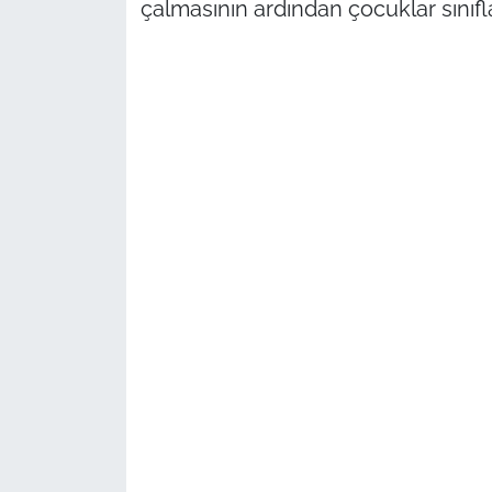
çalmasının ardından çocuklar sınıfl
TÜRKİYE
Bölge
Güvenlik
Genel
Politika
Flaş Haber
Dış Haberler
Magazin