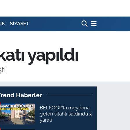
IK
SİYASET
atı yapıldı
ti.
Trend Haberler
BELKOOP’ta meydana
gelen silahlı saldırıda 3
yaralı