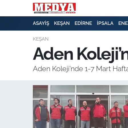
KEŞAN
ASAYİŞ
KEŞAN
EDİRNE
İPSALA
ENE
E-GAZETE
KEŞAN
Aden Koleji’
ASAYİŞ
SİYASET
Aden Koleji’nde 1-7 Mart Haft
GÜNDEM
EKONOMİ
SAĞLIK
EĞİTİM