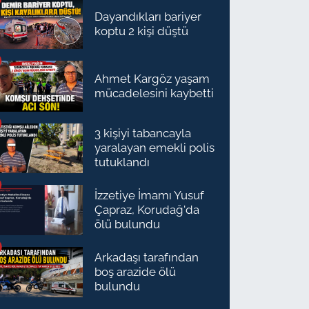
Dayandıkları bariyer
koptu 2 kişi düştü
Ahmet Kargöz yaşam
mücadelesini kaybetti
3 kişiyi tabancayla
yaralayan emekli polis
tutuklandı
İzzetiye İmamı Yusuf
Çapraz, Korudağ'da
ölü bulundu
Arkadaşı tarafından
boş arazide ölü
bulundu