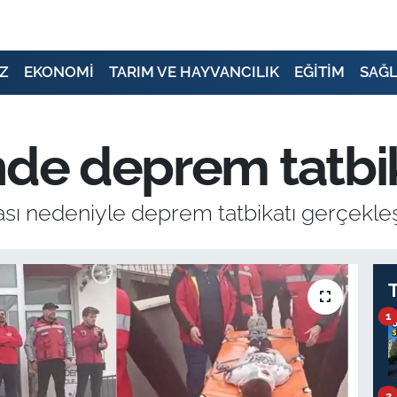
Z
EKONOMİ
TARIM VE HAYVANCILIK
EĞİTİM
SAĞL
nde deprem tatbik
ası nedeniyle deprem tatbikatı gerçekleş
1
2