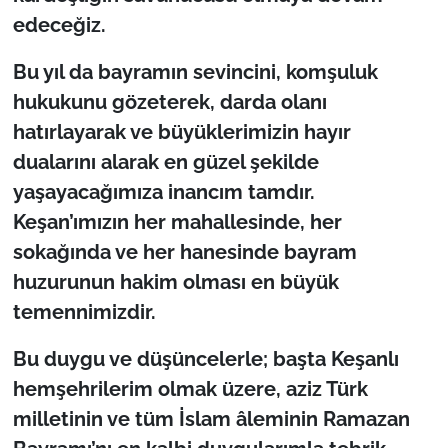
İş Dünyası
edeceğiz.
Bilim Teknoloji
​Bu yıl da bayramın sevincini, komşuluk
hukukunu gözeterek, darda olanı
English News
hatırlayarak ve büyüklerimizin hayır
dualarını alarak en güzel şekilde
Canlı Maç
yaşayacağımıza inancım tamdır.
Finans
Keşan’ımızın her mahallesinde, her
sokağında ve her hanesinde bayram
Genel-A
huzurunun hakim olması en büyük
temennimizdir.
Gündem-Eğitim
​Bu duygu ve düşüncelerle; başta Keşanlı
hemşehrilerim olmak üzere, aziz Türk
milletinin ve tüm İslam âleminin Ramazan