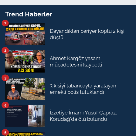
Trend Haberler
1
Dayandıkları bariyer koptu 2 kişi
düştü
2
Ahmet Kargöz yaşam
mücadelesini kaybetti
3
3 kişiyi tabancayla yaralayan
emekli polis tutuklandı
4
İzzetiye İmamı Yusuf Çapraz,
Korudağ'da ölü bulundu
5