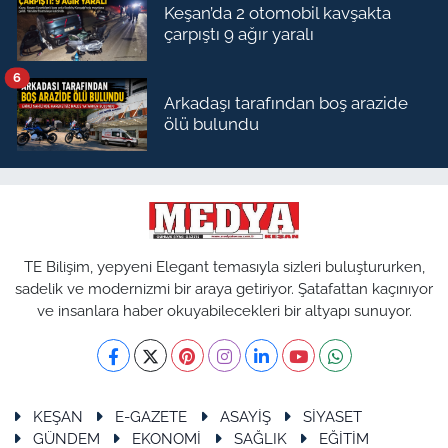
Keşan’da 2 otomobil kavşakta
çarpıştı 9 ağır yaralı
6
Arkadaşı tarafından boş arazide
ölü bulundu
TE Bilişim, yepyeni Elegant temasıyla sizleri buluştururken,
sadelik ve modernizmi bir araya getiriyor. Şatafattan kaçınıyor
ve insanlara haber okuyabilecekleri bir altyapı sunuyor.
KEŞAN
E-GAZETE
ASAYİŞ
SİYASET
GÜNDEM
EKONOMİ
SAĞLIK
EĞİTİM