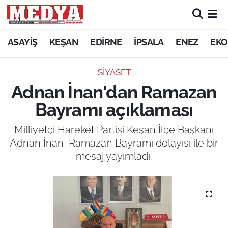
KEŞAN
ASAYİŞ
KEŞAN
EDİRNE
İPSALA
ENEZ
EKO
E-GAZETE
SİYASET
Adnan İnan'dan Ramazan
ASAYİŞ
Bayramı açıklaması
SİYASET
Milliyetçi Hareket Partisi Keşan İlçe Başkanı
Adnan İnan, Ramazan Bayramı dolayısı ile bir
GÜNDEM
mesaj yayımladı.
EKONOMİ
SAĞLIK
EĞİTİM