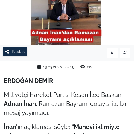
TARIM VE HAYVANCILIK
KÜLTÜR SANAT
RESMİ İLAN
Paylaş
-
+
A
A
SPOR
19.03.2026 - 02:19
26
YAŞAM
ERDOĞAN DEMİR
EDİRNE
Milliyetçi Hareket Partisi Keşan İlçe Başkanı
TEKİRDAĞ
Adnan İnan
, Ramazan Bayramı dolayısı ile bir
mesaj yayımladı.
KIRKLARELİ
İnan'
ın açıklaması şöyle
:
“​
Manevi iklimiyle
ÇANAKKALE