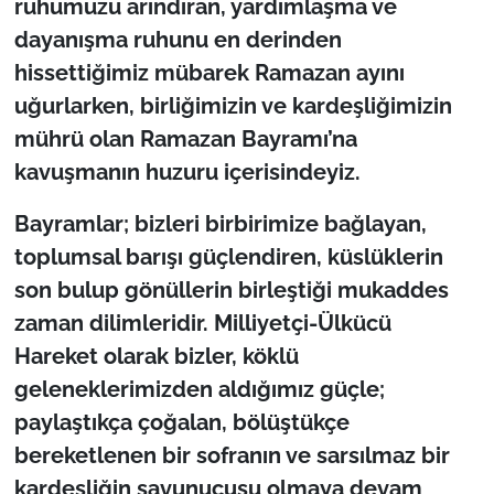
ruhumuzu arındıran, yardımlaşma ve
dayanışma ruhunu en derinden
TÜRKİYE
hissettiğimiz mübarek Ramazan ayını
uğurlarken, birliğimizin ve kardeşliğimizin
Bölge
mührü olan Ramazan Bayramı’na
Güvenlik
kavuşmanın huzuru içerisindeyiz.
Genel
​Bayramlar; bizleri birbirimize bağlayan,
toplumsal barışı güçlendiren, küslüklerin
Politika
son bulup gönüllerin birleştiği mukaddes
zaman dilimleridir. Milliyetçi-Ülkücü
Flaş Haber
Hareket olarak bizler, köklü
geleneklerimizden aldığımız güçle;
Dış Haberler
paylaştıkça çoğalan, bölüştükçe
Magazin
bereketlenen bir sofranın ve sarsılmaz bir
kardeşliğin savunucusu olmaya devam