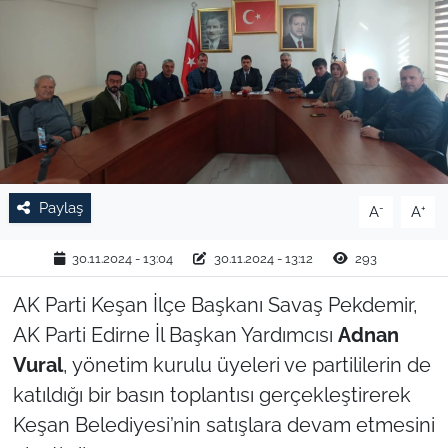
TARIM VE HAYVANCILIK
KÜLTÜR SANAT
RESMİ İLAN
SPOR
Paylaş
-
+
A
A
YAŞAM
30.11.2024 - 13:04
30.11.2024 - 13:12
293
EDİRNE
AK Parti Keşan İlçe Başkanı Savaş Pekdemir,
AK Parti Edirne İl Başkan Yardımcısı
Adnan
TEKİRDAĞ
Vural
, yönetim kurulu üyeleri ve partililerin de
katıldığı bir basın toplantısı gerçekleştirerek
KIRKLARELİ
Keşan Belediyesi’nin satışlara devam etmesini
ÇANAKKALE