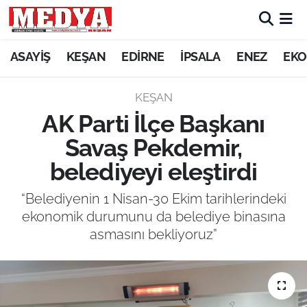
KEŞAN
ASAYİŞ
KEŞAN
EDİRNE
İPSALA
ENEZ
EKO
E-GAZETE
KEŞAN
AK Parti İlçe Başkanı
ASAYİŞ
Savaş Pekdemir,
SİYASET
belediyeyi eleştirdi
GÜNDEM
“Belediyenin 1 Nisan-30 Ekim tarihlerindeki
ekonomik durumunu da belediye binasına
EKONOMİ
asmasını bekliyoruz”
SAĞLIK
EĞİTİM