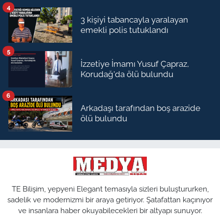
4
3 kişiyi tabancayla yaralayan
emekli polis tutuklandı
5
İzzetiye İmamı Yusuf Çapraz,
Korudağ'da ölü bulundu
6
Arkadaşı tarafından boş arazide
ölü bulundu
TE Bilişim, yepyeni Elegant temasıyla sizleri buluştururken,
sadelik ve modernizmi bir araya getiriyor. Şatafattan kaçınıyor
ve insanlara haber okuyabilecekleri bir altyapı sunuyor.