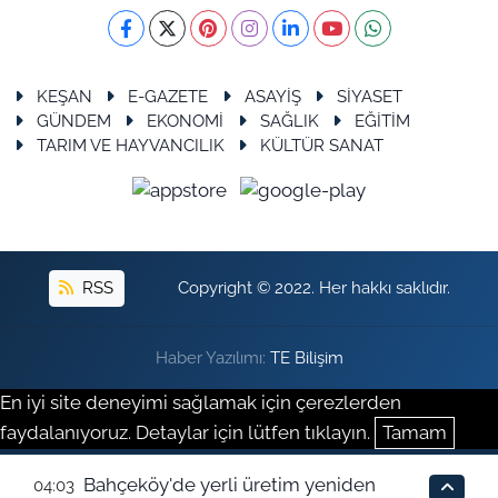
KEŞAN
E-GAZETE
ASAYİŞ
SİYASET
GÜNDEM
EKONOMİ
SAĞLIK
EĞİTİM
TARIM VE HAYVANCILIK
KÜLTÜR SANAT
RSS
Copyright © 2022. Her hakkı saklıdır.
Haber Yazılımı:
TE Bilişim
En iyi site deneyimi sağlamak için çerezlerden
faydalanıyoruz. Detaylar için lütfen tıklayın.
Tamam
Bahçeköy'de yerli üretim yeniden
04:03