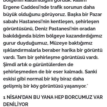
İş Dünyası
Ergene Caddesi’nde trafik sorunun daha
büyük olduğunu görüyoruz. Başka bir Pazar
Bilim Teknoloji
sabahı Hastanesi’nin kentleşen, şehirleşen
English News
görüntüsünü, Deniz Pastanesi’nin oradan
bakıldığında bizim bölgeye kazandırdığımız
Canlı Maç
gurur duyduğumuz, Müzeye baktığımız
ışıklandırmalarla beraber harika bir görüntü
Finans
vardı. Tam bir şehirleşme görüntüsü vardı.
Genel-A
Şimdi artık o gürüntülerden de
şehirleşmeden de bir eser kalmadı. Sanki
Gündem-Eğitim
eskisi gibi normal bir köy biraz daha
gelişmiş bir köy görüntüsü yaşanıyor.
”
1 N
İSAN’DAN BU YANA HEP BORCUMUZ VAR
DENİLİYOR