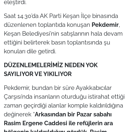
eleştirdi.
TÜRKİYE
Saat 14.30’da AK Parti Keşan İlçe binasında
düzenlenen toplantıda konuşan
Pekdemir
,
Bölge
Keşan Belediyesi’nin satışlarının hala devam
ettiğini belirterek basın toplantısında şu
Güvenlik
konuları dile getirdi.
Genel
DÜZENLEMELER
İMİZ NEDEN YOK
SAYILIYOR VE YIKILIYOR
Politika
Pekdemir, bundan bir süre Ayakkabıcılar
Flaş Haber
Çarşısı’nda insanların oturduğu istirahat ettiği
Dış Haberler
zaman geçirdiği alanlar komple kaldırıldığına
değinerek “
Arkasından bir Pazar sabahı
Magazin
Rasim Ergene Caddesi ile refüjlerin ara
bölgenin kaldırıldığını gördük. Rasim