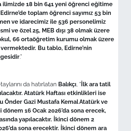
 ilimizde 18 bin 641 yeni öğrenci eğitime
e Edirne’de toplam öğrenci sayımız 53 bin
tmen ve idarecimiz ile 536 personelimiz
smi ve özel 25, MEB dışı 38 olmak üzere
taokul, 66 ortaöğretim kurumu olmak üzere
vermektedir. Bu tablo, Edirne’nin
gesidir
.”
taylarını da hatırlatan
Balıkçı
, “
İlk ara tatil
acaktır. Atatürk Haftası etkinlikleri ise
lu Önder Gazi Mustafa Kemal Atatürk ve
inci dönem 16 Ocak 2026’da sona erecek,
arasında yapılacaktır. İkinci dönem 2
026’da sona erecektir. İkinci dönem ara