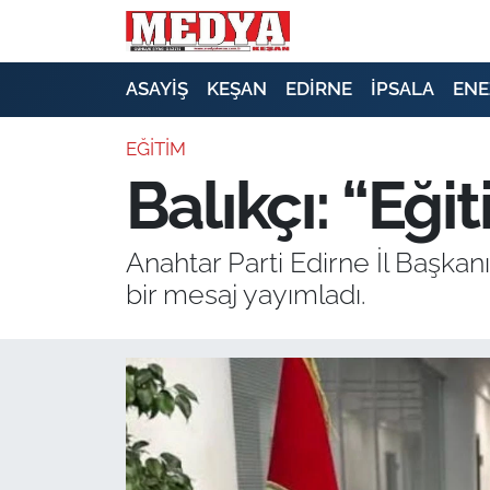
KEŞAN
ASAYİŞ
KEŞAN
EDİRNE
İPSALA
ENE
E-GAZETE
EĞİTİM
Balıkçı: “Eği
ASAYİŞ
SİYASET
Anahtar Parti Edirne İl Başkan
bir mesaj yayımladı.
GÜNDEM
EKONOMİ
SAĞLIK
EĞİTİM