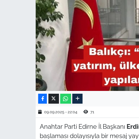
TARIM VE HAYVANCILIK
KÜLTÜR SANAT
RESMİ İLAN
SPOR
YAŞAM
EDİRNE
TEKİRDAĞ
09.09.2025 - 22:04
71
KIRKLARELİ
Anahtar Parti Edirne İl Başkanı
Erdi
başlaması dolayısıyla bir mesaj yay
ÇANAKKALE