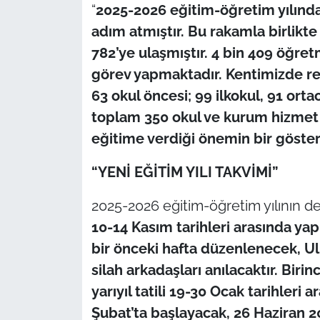
“
2025-2026 eğitim-öğretim yılında
adım atmıştır. Bu rakamla birlikt
782’ye ulaşmıştır. 4 bin 409 öğre
görev yapmaktadır. Kentimizde re
63 okul öncesi; 99 ilkokul, 91 or
toplam 350 okul ve kurum hizmet 
eğitime verdiği önemin bir göster
“YENİ EĞİTİM YILI TAKVİMİ”
2025-2026 eğitim-öğretim yılının de
10-14 Kasım tarihleri arasında yapıl
bir önceki hafta düzenlenecek, U
silah arkadaşları anılacaktır. Bir
yarıyıl tatili 19-30 Ocak tarihleri 
Şubat’ta başlayacak, 26 Haziran 2