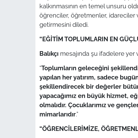
kalkınmasının en temel unsuru ol
TÜRKİYE
öğrenciler, öğretmenler, idareciler v
getirmesini diledi.
Bölge
“EĞİTİM TOPLUMLARIN EN GÜÇL
Güvenlik
Balıkçı
mesajında şu ifadelere yer v
Genel
“
Toplumların geleceğini şekillend
yapılan her yatırım, sadece bugünü
Politika
şekillendirecek bir değerler bütün
Flaş Haber
yapacağımız en büyük hizmet, eğit
olmalıdır. Çocuklarımız ve gençler
Dış Haberler
mimarlarıdır
.”
Magazin
“ÖĞRENCİLERİMİZE, ÖĞRETMENLE