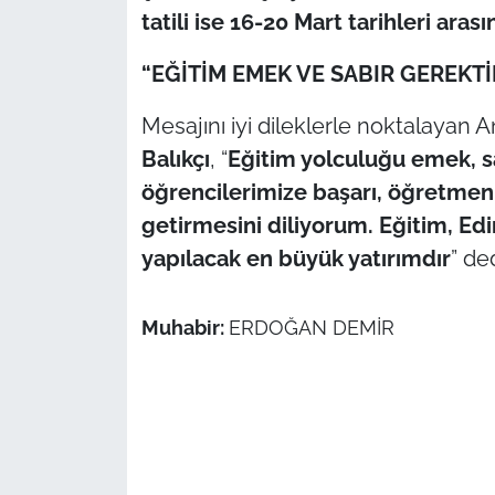
tatili ise 16-20 Mart tarihleri aras
“EĞİTİM EMEK VE SABIR GEREKTİ
Mesajını iyi dileklerle noktalayan A
Balıkçı
, “
Eğitim yolculuğu emek, sab
öğrencilerimize başarı, öğretmenl
getirmesini diliyorum. Eğitim, Edi
yapılacak en büyük yatırımdır
” ded
Muhabir:
ERDOĞAN DEMİR