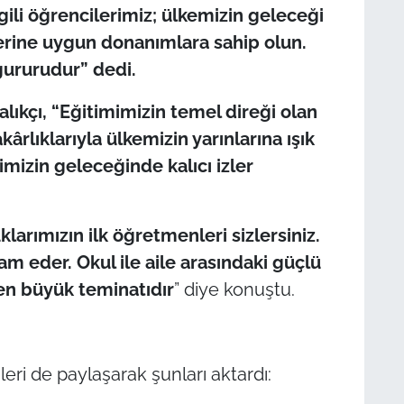
ili öğrencilerimiz; ülkemizin geleceği
klerine uygun donanımlara sahip olun.
 gururudur” dedi.
lıkçı, “Eğitimimizin temel direği olan
ârlıklarıyla ülkemizin yarınlarına ışık
imizin geleceğinde kalıcı izler
larımızın ilk öğretmenleri sizlersiniz.
m eder. Okul ile aile arasındaki güçlü
 en büyük teminatıdır
” diye konuştu.
leri de paylaşarak şunları aktardı: