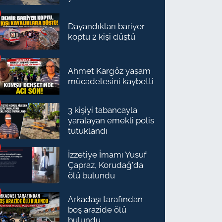
Dayandıkları bariyer
koptu 2 kişi düştü
Ahmet Kargöz yaşam
mücadelesini kaybetti
3 kişiyi tabancayla
yaralayan emekli polis
tutuklandı
İzzetiye İmamı Yusuf
Çapraz, Korudağ'da
ölü bulundu
Arkadaşı tarafından
boş arazide ölü
bulundu