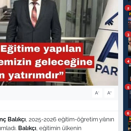
2
3
4
5
-
+
A
A
6
nç Balıkçı
, 2025-2026 eğitim-öğretim yılının
ımladı.
Balıkçı
, eğitimin ülkenin