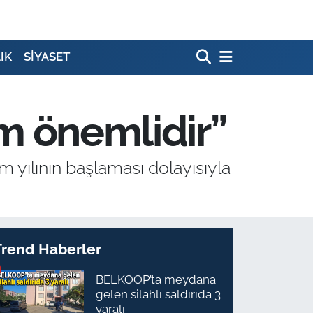
IK
SİYASET
ım önemlidir”
m yılının başlaması dolayısıyla
Trend Haberler
BELKOOP’ta meydana
gelen silahlı saldırıda 3
yaralı