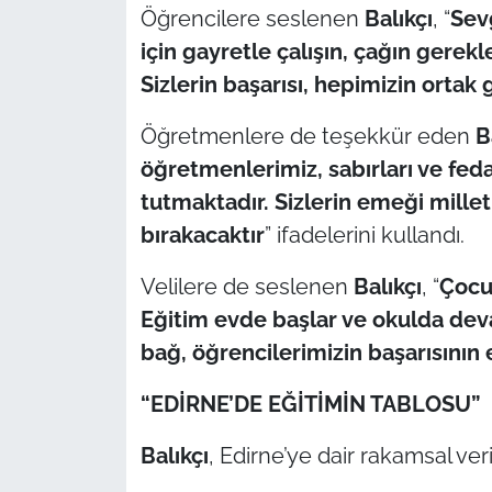
İş Dünyası
Öğrencilere seslenen
Balıkçı
, “
Sevg
için gayretle çalışın, çağın gere
Bilim Teknoloji
Sizlerin başarısı, hepimizin ortak
English News
Öğretmenlere de teşekkür eden
Ba
öğretmenlerimiz, sabırları ve fedak
Canlı Maç
tutmaktadır. Sizlerin emeği millet
Finans
bırakacaktır
” ifadelerini kullandı.
Velilere de seslenen
Balıkçı
, “
Çocuk
Genel-A
Eğitim evde başlar ve okulda deva
Gündem-Eğitim
bağ, öğrencilerimizin başarısının
“EDİRNE’DE EĞİTİMİN TABLOSU”
Balıkçı
, Edirne’ye dair rakamsal veri