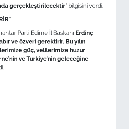
ında gerçekleştirilecektir
” bilgisini verdi.
RİR”
nahtar Parti Edirne İl Başkanı
Erdinç
ır ve özveri gerektirir. Bu yılın
erimize güç, velilerimize huzur
rne’nin ve Türkiye’nin geleceğine
i.