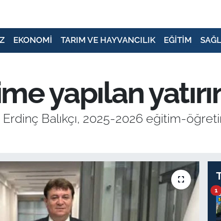
Z
EKONOMİ
TARIM VE HAYVANCILIK
EĞİTİM
SAĞL
time yapılan yatır
ı Erdinç Balıkçı, 2025-2026 eğitim-öğreti
1