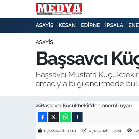
KEŞAN
ASAYİŞ
KEŞAN
EDİRNE
İPSALA
ENE
E-GAZETE
ASAYİŞ
Başsavcı Küç
ASAYİŞ
SİYASET
Başsavcı Mustafa Küçükbekir, 
amacıyla bilgilendirmede bul
GÜNDEM
EKONOMİ
SAĞLIK
03.02.2026 - 17:01
03.02.2026 - 17:24
12
EĞİTİM