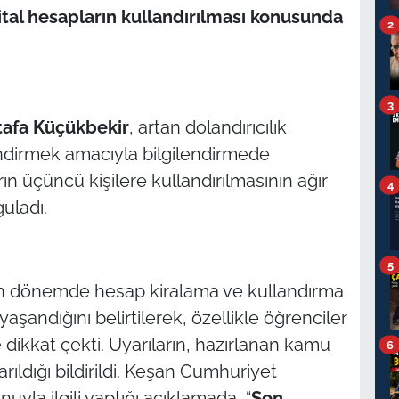
ital hesapların kullandırılması konusunda
2
3
afa Küçükbekir
, artan dolandırıcılık
endirmek amacıyla bilgilendirmede
ın üçüncü kişilere kullandırılmasının ağır
4
uladı.
5
on dönemde hesap kiralama ve kullandırma
yaşandığını belirtilerek, özellikle öğrenciler
dikkat çekti. Uyarıların, hazırlanan kamu
6
rıldığı bildirildi. Keşan Cumhuriyet
onuyla ilgili yaptığı açıklamada, “
Son