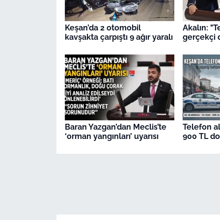
Keşan’da 2 otomobil
Akalın: "T
kavşakta çarpıştı 9 ağır yaralı
gerçekçi 
Baran Yazgan’dan Meclis’te
Telefon al
‘orman yangınları’ uyarısı
900 TL dol