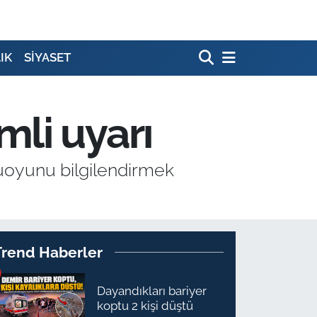
IK
SİYASET
li uyarı
muoyunu bilgilendirmek
Trend Haberler
Dayandıkları bariyer
koptu 2 kişi düştü