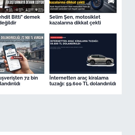
ehdit Bitti" demek
Selim Şen, motosiklet
değildir
kazalarına dikkat çekti
ışverişten 72 bin
İnternetten araç kiralama
andırıldı
tuzağı: 59.600 TL dolandırıldı