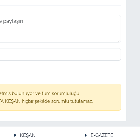
etmiş bulunuyor ve tüm sorumluluğu
A KEŞAN hiçbir şekilde sorumlu tutulamaz.
KEŞAN
E-GAZETE