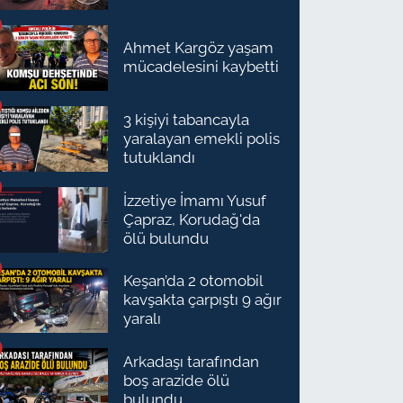
Ahmet Kargöz yaşam
mücadelesini kaybetti
3 kişiyi tabancayla
yaralayan emekli polis
tutuklandı
İzzetiye İmamı Yusuf
Çapraz, Korudağ'da
ölü bulundu
Keşan’da 2 otomobil
kavşakta çarpıştı 9 ağır
yaralı
Arkadaşı tarafından
boş arazide ölü
bulundu