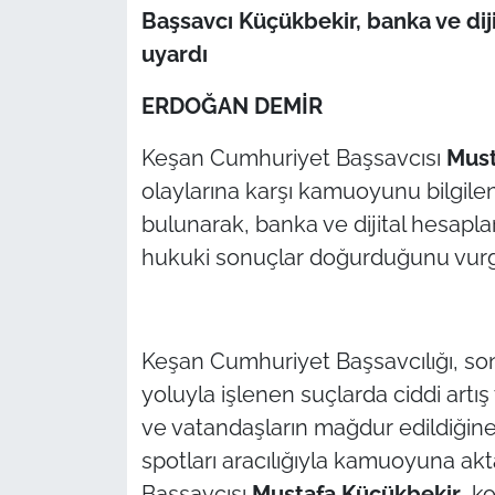
Başsavcı Küçükbekir, banka ve dij
TARIM VE HAYVANCILIK
uyardı
KÜLTÜR SANAT
ERDOĞAN DEMİR
RESMİ İLAN
Keşan Cumhuriyet Başsavcısı
Must
olaylarına karşı kamuoyunu bilgil
SPOR
bulunarak, banka ve dijital hesaplar
hukuki sonuçlar doğurduğunu vurg
YAŞAM
EDİRNE
Keşan Cumhuriyet Başsavcılığı, s
TEKİRDAĞ
yoluyla işlenen suçlarda ciddi artış 
ve vatandaşların mağdur edildiğine 
KIRKLARELİ
spotları aracılığıyla kamuoyuna akta
ÇANAKKALE
Başsavcısı
Mustafa Küçükbekir
, k