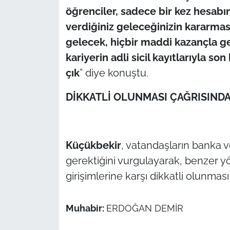
İş Dünyası
öğrenciler, sadece bir kez hesabı
verdiğiniz geleceğinizin kararmas
Bilim Teknoloji
gelecek, hiçbir maddi kazançla ger
English News
kariyerin adli sicil kayıtlarıyla s
çık
” diye konuştu.
Canlı Maç
DİKKATLİ OLUNMASI ÇAĞRISIND
Finans
Genel-A
Küçükbekir
, vatandaşların banka v
gerektiğini vurgulayarak, benzer yö
Gündem-Eğitim
girişimlerine karşı dikkatli olunmas
Muhabir:
ERDOĞAN DEMİR