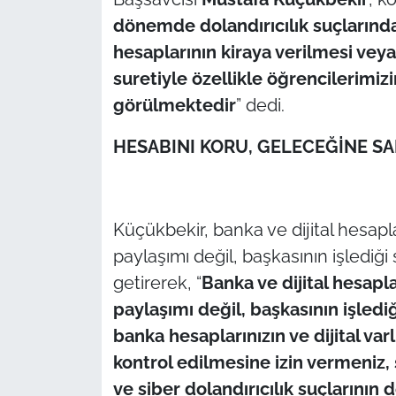
dönemde dolandırıcılık suçlarında
TÜRKİYE
hesaplarının kiraya verilmesi veya
suretiyle özellikle öğrencilerimiz
Bölge
görülmektedir
” dedi.
Güvenlik
HESABINI KORU, GELECEĞİNE SA
Genel
Politika
Küçükbekir, banka ve dijital hesapl
paylaşımı değil, başkasının işlediğ
Flaş Haber
getirerek, “
Banka ve dijital hesapl
paylaşımı değil, başkasının işlediğ
Dış Haberler
banka hesaplarınızın ve dijital var
Magazin
kontrol edilmesine izin vermeniz,
ve siber dolandırıcılık suçlarının 