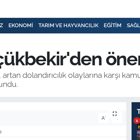
Z
EKONOMİ
TARIM VE HAYVANCILIK
EĞİTİM
SAĞL
ükbekir'den önem
artan dolandırıcılık olaylarına karşı ka
undu.
-
+
A
A
1
9