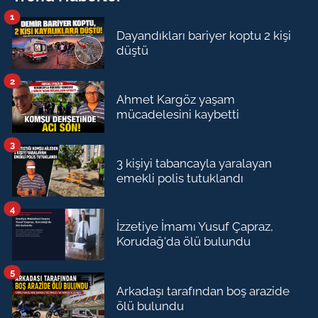
1
Dayandıkları bariyer koptu 2 kişi
düştü
2
Ahmet Kargöz yaşam
mücadelesini kaybetti
3
3 kişiyi tabancayla yaralayan
emekli polis tutuklandı
4
İzzetiye İmamı Yusuf Çapraz,
Korudağ'da ölü bulundu
5
Arkadaşı tarafından boş arazide
ölü bulundu