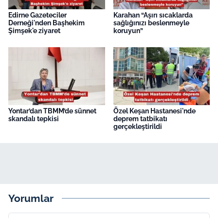
Edirne Gazeteciler
Karahan “Aşırı sıcaklarda
Derneği'nden Başhekim
sağlığınızı beslenmeyle
Şimşek'e ziyaret
koruyun”
Yontar’dan TBMM’de sünnet
Özel Keşan Hastanesi'nde
skandalı tepkisi
deprem tatbikatı
gerçekleştirildi
Yorumlar