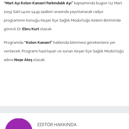
“Mart Ayı Kolon Kanseri Farkındalık Ayı”
kapsamında bugün (12 Mart
2019 Salı) 14.00-14.45 saatleri arasında yayınlanacak radyo
TÜRKİYE
programının konuğu Keşan İlçe Sağlık Müdürlüğü Ketem Birimi’nde
Bölge
görevli Dr.
Ebru Kurt
olacak.
Programda
“Kolon Kanseri”
hakkında bilinmesi gerekenlere yer
Güvenlik
verilecek. Programı hazırlayan ve sunan Keşan İlçe Sağlık Müdürlüğü
Genel
adına
Neşe Ateş
olacak.
Politika
Flaş Haber
Dış Haberler
Magazin
EDITÖR HAKKINDA