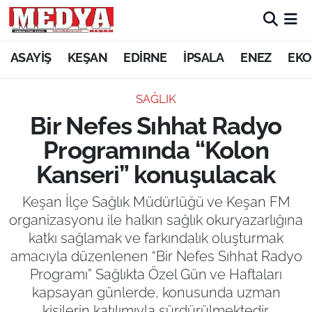
KEŞAN
ASAYİŞ
KEŞAN
EDİRNE
İPSALA
ENEZ
EKO
E-GAZETE
SAĞLIK
Bir Nefes Sıhhat Radyo
ASAYİŞ
Programında “Kolon
SİYASET
Kanseri” konuşulacak
GÜNDEM
Keşan İlçe Sağlık Müdürlüğü ve Keşan FM
organizasyonu ile halkın sağlık okuryazarlığına
EKONOMİ
katkı sağlamak ve farkındalık oluşturmak
amacıyla düzenlenen “Bir Nefes Sıhhat Radyo
SAĞLIK
Programı” Sağlıkta Özel Gün ve Haftaları
kapsayan günlerde, konusunda uzman
EĞİTİM
kişilerin katılımıyla sürdürülmektedir.