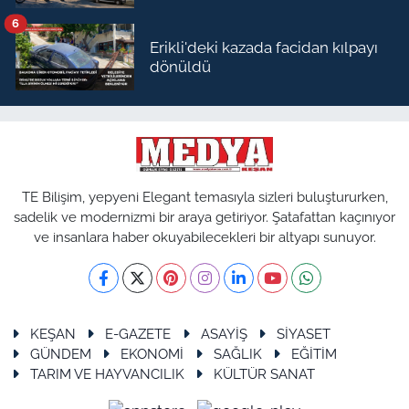
6
Erikli'deki kazada facidan kılpayı
dönüldü
TE Bilişim, yepyeni Elegant temasıyla sizleri buluştururken,
sadelik ve modernizmi bir araya getiriyor. Şatafattan kaçınıyor
ve insanlara haber okuyabilecekleri bir altyapı sunuyor.
KEŞAN
E-GAZETE
ASAYİŞ
SİYASET
GÜNDEM
EKONOMİ
SAĞLIK
EĞİTİM
TARIM VE HAYVANCILIK
KÜLTÜR SANAT