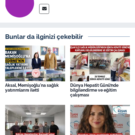
İş Dünyası
Bilim Teknoloji
English News
Bunlar da ilginizi çekebilir
Canlı Maç
Finans
Genel-A
Aksal, Memişoğlu'na sağlık
Dünya Hepatit Günü’nde
yatırımlarını iletti
bilgilendirme ve eğitim
Gündem-Eğitim
çalışması