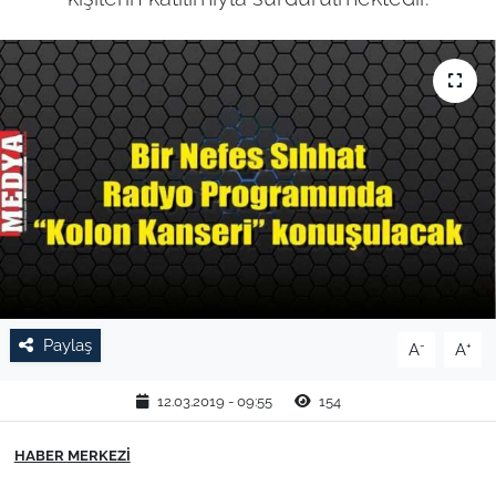
TARIM VE HAYVANCILIK
KÜLTÜR SANAT
RESMİ İLAN
SPOR
YAŞAM
EDİRNE
Paylaş
-
+
A
A
TEKİRDAĞ
12.03.2019 - 09:55
154
KIRKLARELİ
HABER MERKEZİ
ÇANAKKALE