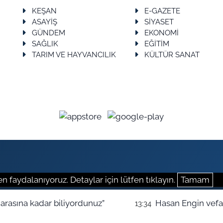
KEŞAN
E-GAZETE
ASAYİŞ
SİYASET
GÜNDEM
EKONOMİ
SAĞLIK
EĞİTİM
TARIM VE HAYVANCILIK
KÜLTÜR SANAT
n faydalanıyoruz. Detaylar için lütfen tıklayın.
Tamam
arasına kadar biliyordunuz”
Hasan Engin vefat
13:34