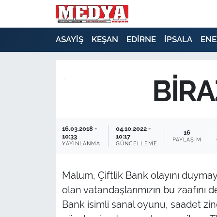
KEŞAN
ASAYİŞ
KEŞAN
EDİRNE
İPSALA
ENE
E-GAZETE
BİRA
ASAYİŞ
SİYASET
16.03.2018 -
04.10.2022 -
16
GÜNDEM
10:33
10:17
PAYLAŞIM
YAYINLANMA
GÜNCELLEME
EKONOMİ
Malum, Çiftlik Bank olayını duyma
SAĞLIK
olan vatandaşlarımızın bu zaafını d
Bank isimli sanal oyunu, saadet zin
EĞİTİM