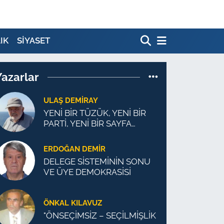
IK
SİYASET
Yazarlar
ULAŞ DEMİRAY
YENİ BİR TÜZÜK, YENİ BİR
PARTİ, YENİ BİR SAYFA
MÜMKÜN
ERDOĞAN DEMIR
DELEGE SİSTEMİNİN SONU
VE ÜYE DEMOKRASİSİ
ÖNKAL KILAVUZ
"ÖNSEÇİMSİZ – SEÇİLMİŞLİK