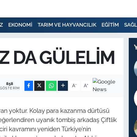
Z
EKONOMİ
TARIM VE HAYVANCILIK
EĞİTİM
SAĞL
Z DA GÜLELİM
858
-
+
A
A
GÖSTERIM
yan yoktur. Kolay para kazanma dürtüsü
eğerlendiren uyanık tombiş arkadaş Çiftlik
ciri kavramını yeniden Türkiye’nin