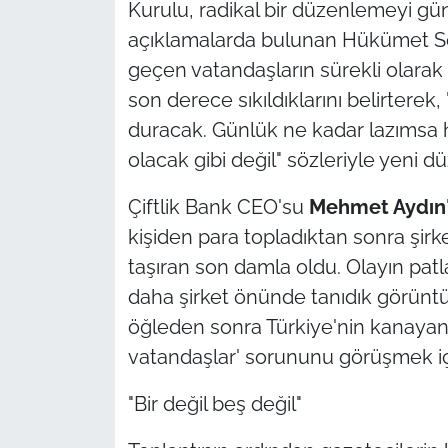
Kurulu, radikal bir düzenlemeyi gü
açıklamalarda bulunan Hükümet 
TÜRKİYE
geçen vatandaşların sürekli olarak b
son derece sıkıldıklarını belirtere
Bölge
duracak. Günlük ne kadar lazımsa ha
Güvenlik
olacak gibi değil" sözleriyle yeni d
Genel
Çiftlik Bank CEO'su
Mehmet Aydın
kişiden para topladıktan sonra şirk
Politika
taşıran son damla oldu. Olayın pat
daha şirket önünde tanıdık görüntü
Flaş Haber
öğleden sonra Türkiye'nin kanayan 
Dış Haberler
vatandaşlar' sorununu görüşmek iç
"Bir değil beş değil"
Magazin