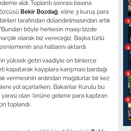
ndeme aldı. Toplantı sonrası basına
Sözcüsü
Bekir
Bozdağ
, eline 3 kuruş para
irileri tarafından dolandırılmasından artık
3
k, "Bundan böyle herkesin maaşı bizde
rçlık olarak biz vereceğiz. Başka türlü
üzenlemenin ana hatlarını aktardı.
4
'ın yüksek getiri vaadiyle on binlerce
eti kapatarak kayıplara karışması bardağı
5
lak vermesinin ardından mağdurlar bir kez
lere yol açarlarken, Bakanlar Kurulu bu
yarası olan 'önüne gelene para kaptıran
6
in toplandı.