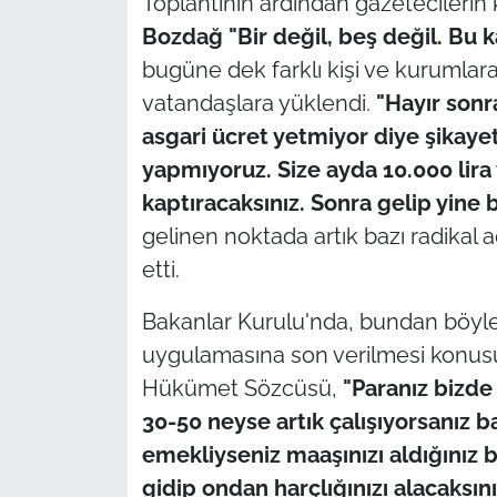
Toplantının ardından gazetecileri
İş Dünyası
Bozdağ
"Bir değil, beş değil. Bu 
Bilim Teknoloji
bugüne dek farklı kişi ve kurumlara
vatandaşlara yüklendi.
"Hayır son
English News
asgari ücret yetmiyor diye şikayet 
yapmıyoruz. Size ayda 10.000 lira 
Canlı Maç
kaptıracaksınız. Sonra gelip yine 
gelinen noktada artık bazı radikal
Finans
etti.
Genel-A
Bakanlar Kurulu'nda, bundan böyle
Gündem-Eğitim
uygulamasına son verilmesi konusu
Hükümet Sözcüsü,
"Paranız bizde
30-50 neyse artık çalışıyorsanız 
emekliyseniz maaşınızı aldığınız
gidip ondan harçlığınızı alacaksını