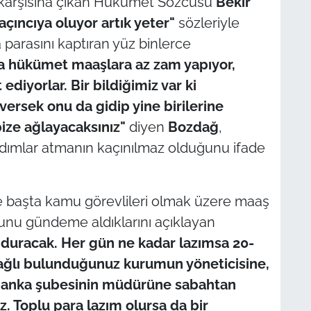
n karşısına çıkan Hükümet Sözcüsü
Bekir
kaçıncıya oluyor artık yeter"
sözleriyle
 parasını kaptıran yüz binlerce
ra hükümet maaşlara az zam yapıyor,
ediyorlar. Bir bildiğimiz var ki
versek onu da gidip yine birilerine
bize ağlayacaksınız"
diyen
Bozdağ
,
 adımlar atmanın kaçınılmaz olduğunu ifade
 başta kamu görevlileri olmak üzere maaş
nu gündeme aldıklarını açıklayan
 duracak. Her gün ne kadar lazımsa 20-
bağlı bulunduğunuz kurumun yöneticisine,
 banka şubesinin müdürüne sabahtan
z. Toplu para lazım olursa da bir