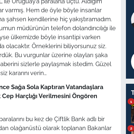
ile Uruguay’a paralarla uçtu. Aldığım
 varmış. Hem de öyle böyle insanlar
. Ama şahsen kendilerine hiç yakıştıramadım.
umun müdürünün telefon dolandırıcılığı ile
eyse ülkemizde böyle insantipi varken
a olacaktır. Örneklerini biliyorsunuz siz.
dük. Bu vurgunlar üzerine olayları şaka
aberini sizlerle paylaşmak istedim. Güzel
iz kararını verin…
nce Sağa Sola Kaptıran Vatandaşlara
 Cep Harçlığı Verilmesini Öngören
1
ralarını bu kez de Çiftlik Bank adlı bir
dan olağanüstü olarak toplanan Bakanlar
2