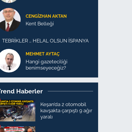
CENGİZHAN AKTAN
Kent Belleği
TEBRİKLER … HELAL OLSUN İSPANYA
MEHMET AYTAÇ
Hangi gazeteciliği
benimseyeceğiz?
Trend Haberler
Keşan’da 2 otomobil
kavşakta çarpıştı 9 ağır
yaralı