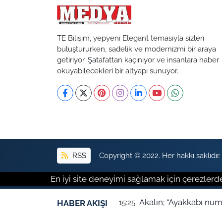
TE Bilişim, yepyeni Elegant temasıyla sizleri
buluştururken, sadelik ve modernizmi bir araya
getiriyor. Şatafattan kaçınıyor ve insanlara haber
okuyabilecekleri bir altyapı sunuyor.
RSS
Copyright © 2022. Her hakkı saklıdır.
En iyi site deneyimi sağlamak için çerezlerde
Akalın; “Ayakkabı num
HABER AKIŞI
15:25