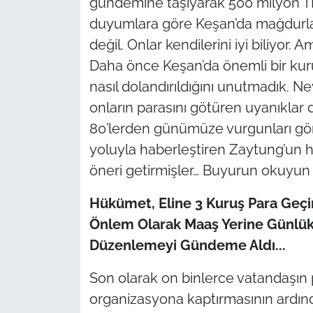
gündemine taşıyarak 500 milyon TL 
duyumlara göre Keşan’da mağdurlar
TARIM VE HAYVANCILIK
değil. Onlar kendilerini iyi biliyor
KÜLTÜR SANAT
Daha önce Keşan’da önemli bir kur
nasıl dolandırıldığını unutmadık. N
RESMİ İLAN
onların parasını götüren uyanıklar d
80’lerden günümüze vurgunları gör
SPOR
yoluyla haberleştiren Zaytung’un h
YAŞAM
öneri getirmişler… Buyurun okuyun s
Hükümet, Eline 3 Kuruş Para Geçi
EDİRNE
Önlem Olarak Maaş Yerine Günlük
TEKİRDAĞ
Düzenlemeyi Gündeme Aldı...
KIRKLARELİ
Son olarak on binlerce vatandaşın pa
organizasyona kaptırmasının ardın
ÇANAKKALE