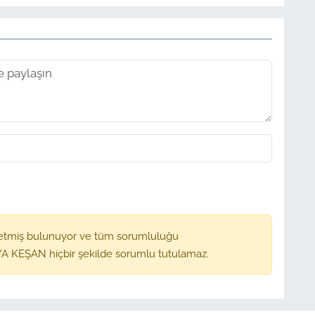
etmiş bulunuyor ve tüm sorumluluğu
A KEŞAN hiçbir şekilde sorumlu tutulamaz.