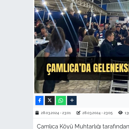
TARIM VE HAYVANCILIK
KÜLTÜR SANAT
RESMİ İLAN
SPOR
YAŞAM
EDİRNE
TEKİRDAĞ
KIRKLARELİ
28.03.2024 - 23:01
28.03.2024 - 23:05
13
Çamlıca Köyü Muhtarlığı tarafından
ÇANAKKALE