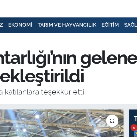
Z
EKONOMİ
TARIM VE HAYVANCILIK
EĞİTİM
SAĞL
arlığı’nın gelenek
kleştirildi
a katılanlara teşekkür etti
1