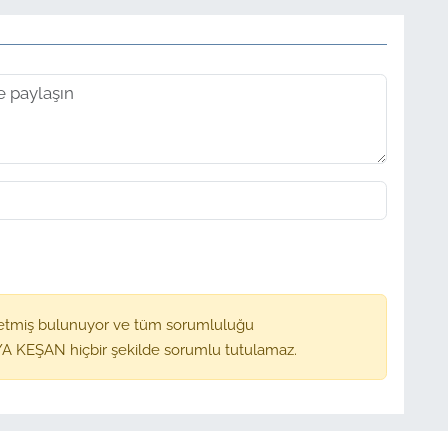
etmiş bulunuyor ve tüm sorumluluğu
A KEŞAN hiçbir şekilde sorumlu tutulamaz.