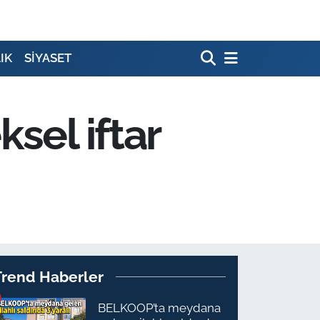
IK
SİYASET
sel iftar
Trend Haberler
BELKOOP’ta meydana