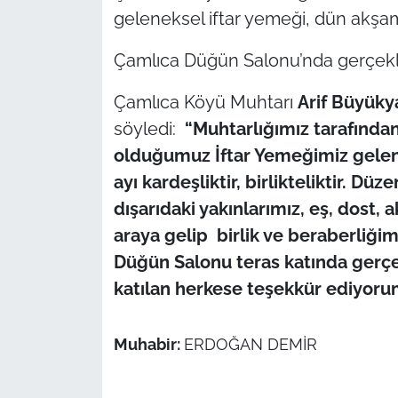
geleneksel iftar yemeği, dün akşam 
TÜRKİYE
Çamlıca Düğün Salonu’nda gerçekle
Bölge
Çamlıca Köyü Muhtarı
Arif Büyükya
söyledi:
“Muhtarlığımız tarafında
Güvenlik
olduğumuz İftar Yemeğimiz gelene
Genel
ayı kardeşliktir, birlikteliktir. Dü
dışarıdaki yakınlarımız, eş, dost, 
Politika
araya gelip birlik ve beraberliğim
Düğün Salonu teras katında gerçek
Flaş Haber
katılan herkese teşekkür ediyor
Dış Haberler
Muhabir:
ERDOĞAN DEMİR
Magazin