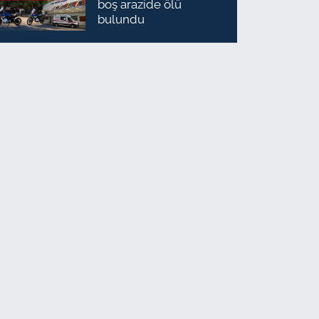
boş arazide ölü
bulundu