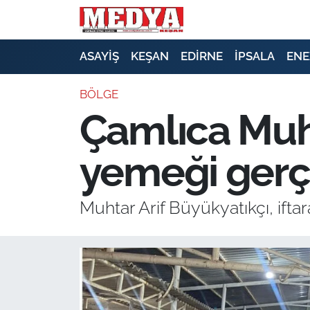
KEŞAN
ASAYİŞ
KEŞAN
EDİRNE
İPSALA
ENE
E-GAZETE
BÖLGE
Çamlıca Muht
ASAYİŞ
yemeği gerçe
SİYASET
GÜNDEM
Muhtar Arif Büyükyatıkçı, iftar
EKONOMİ
SAĞLIK
EĞİTİM