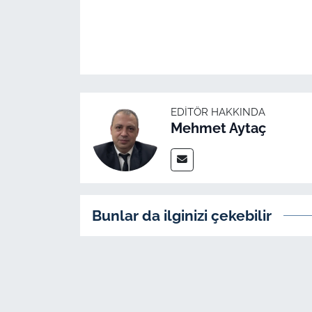
İş Dünyası
Bilim Teknoloji
English News
Canlı Maç
EDITÖR HAKKINDA
Mehmet Aytaç
Finans
Genel-A
Bunlar da ilginizi çekebilir
Gündem-Eğitim