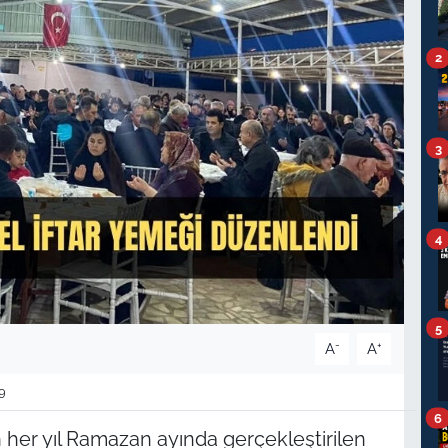
2
3
4
5
-
+
A
A
9
6
 her yıl Ramazan ayında gerçekleştirilen