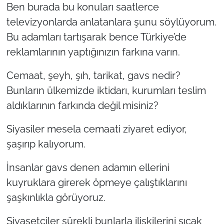
Ben burada bu konuları saatlerce
televizyonlarda anlatanlara şunu söylüyorum.
TÜRKİYE
Bu adamları tartışarak bence Türkiye’de
Bölge
reklamlarının yaptığınızın farkına varın.
Cemaat, şeyh, şıh, tarikat, gavs nedir?
Güvenlik
Bunların ülkemizde iktidarı, kurumları teslim
Genel
aldıklarının farkında değil misiniz?
Politika
Siyasiler mesela cemaati ziyaret ediyor,
şaşırıp kalıyorum.
Flaş Haber
İnsanlar gavs denen adamın ellerini
Dış Haberler
kuyruklara girerek öpmeye çalıştıklarını
şaşkınlıkla görüyoruz.
Magazin
Siyasetçiler sürekli bunlarla ilişkilerini sıcak