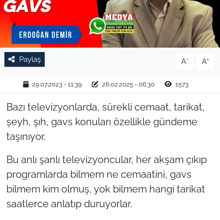
TARIM VE HAYVANCILIK
KÜLTÜR SANAT
Paylaş
-
+
A
A
RESMİ İLAN
29.07.2023 - 11:39
26.02.2025 - 06:30
1573
SPOR
Bazı televizyonlarda, sürekli cemaat, tarikat,
YAŞAM
şeyh, şıh, gavs konuları özellikle gündeme
taşınıyor.
EDİRNE
Bu anlı şanlı televizyoncular, her akşam çıkıp
TEKİRDAĞ
programlarda bilmem ne cemaatini, gavs
bilmem kim olmuş, yok bilmem hangi tarikat
KIRKLARELİ
saatlerce anlatıp duruyorlar.
ÇANAKKALE