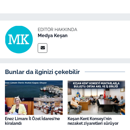
EDITÖR HAKKINDA
Medya Keşan
Bunlar da ilginizi çekebilir
Enez Limanı İl Özel İdaresi’ne
Keşan Kent Konseyi'nin
kiralandı
nezaket ziyaretleri sürüyor