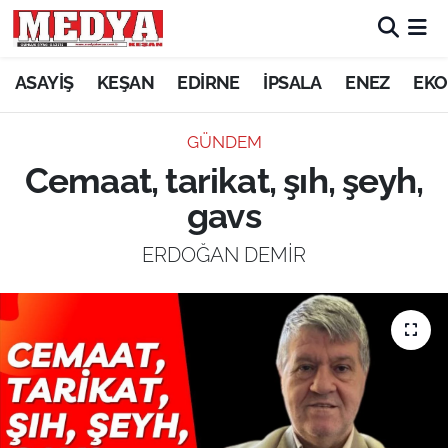
KEŞAN
ASAYİŞ
KEŞAN
EDİRNE
İPSALA
ENEZ
EKO
E-GAZETE
GÜNDEM
Cemaat, tarikat, şıh, şeyh,
ASAYİŞ
gavs
SİYASET
ERDOĞAN DEMİR
GÜNDEM
EKONOMİ
SAĞLIK
EĞİTİM