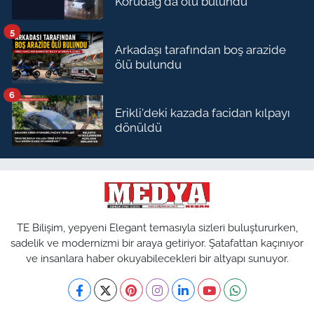
Korudağ'da ölü bulundu
5
Arkadaşı tarafından boş arazide
ölü bulundu
6
Erikli'deki kazada facidan kılpayı
dönüldü
TE Bilişim, yepyeni Elegant temasıyla sizleri buluştururken,
sadelik ve modernizmi bir araya getiriyor. Şatafattan kaçınıyor
ve insanlara haber okuyabilecekleri bir altyapı sunuyor.