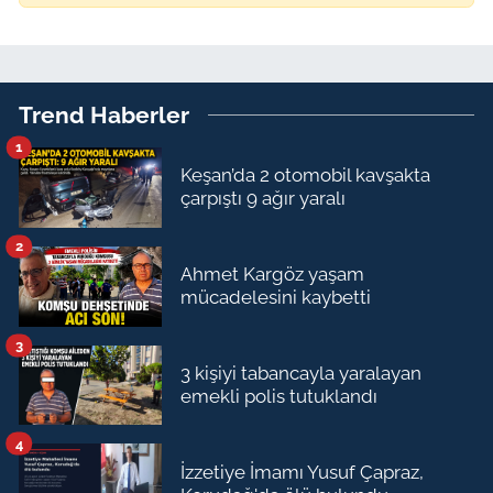
Trend Haberler
1
Keşan’da 2 otomobil kavşakta
çarpıştı 9 ağır yaralı
2
Ahmet Kargöz yaşam
mücadelesini kaybetti
3
3 kişiyi tabancayla yaralayan
emekli polis tutuklandı
4
İzzetiye İmamı Yusuf Çapraz,