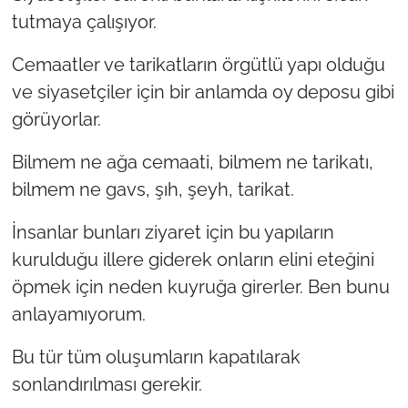
İş Dünyası
tutmaya çalışıyor.
Bilim Teknoloji
Cemaatler ve tarikatların örgütlü yapı olduğu
ve siyasetçiler için bir anlamda oy deposu gibi
English News
görüyorlar.
Canlı Maç
Bilmem ne ağa cemaati, bilmem ne tarikatı,
bilmem ne gavs, şıh, şeyh, tarikat.
Finans
İnsanlar bunları ziyaret için bu yapıların
Genel-A
kurulduğu illere giderek onların elini eteğini
öpmek için neden kuyruğa girerler. Ben bunu
Gündem-Eğitim
anlayamıyorum.
Bu tür tüm oluşumların kapatılarak
sonlandırılması gerekir.